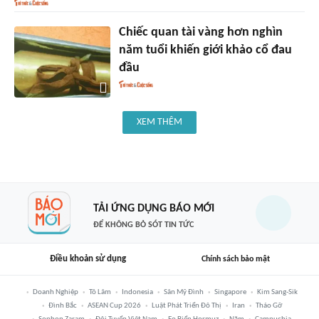
Chiếc quan tài vàng hơn nghìn
năm tuổi khiến giới khảo cổ đau
đầu
XEM THÊM
TẢI ỨNG DỤNG BÁO MỚI
ĐỂ KHÔNG BỎ SÓT TIN TỨC
Điều khoản sử dụng
Chính sách bảo mật
Doanh Nghiệp
Tô Lâm
Indonesia
Sân Mỹ Đình
Singapore
Kim Sang-Sik
Đình Bắc
ASEAN Cup 2026
Luật Phát Triển Đô Thị
Iran
Tháo Gỡ