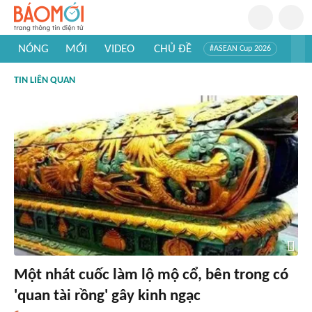
NÓNG
MỚI
VIDEO
CHỦ ĐỀ
#ASEAN Cup 2026
#Trí tuệ nhân tạo
#Mỹ - Iran
#Khám phá Việt Nam
TIN LIÊN QUAN
#Khám phá thế giới
Một nhát cuốc làm lộ mộ cổ, bên trong có
'quan tài rồng' gây kinh ngạc