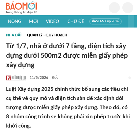
NÓNG
MỚI
VIDEO
CHỦ ĐỀ
#ASEAN Cup 2026
#Trí tuệ nhân tạo
#Mỹ - Iran
#Khám phá Việt Nam
NHÀ ĐẤT
QUẢN LÝ - QUY HOẠCH
#Khám phá thế giới
Từ 1/7, nhà ở dưới 7 tầng, diện tích xây
dựng dưới 500m2 được miễn giấy phép
xây dựng
11/5/2026
Gốc
Luật Xây dựng 2025 chính thức bổ sung các tiêu chí
cụ thể về quy mô và diện tích sàn để xác định đối
tượng được miễn giấy phép xây dựng. Theo đó, có
8 nhóm công trình sẽ không phải xin phép trước khi
khởi công.