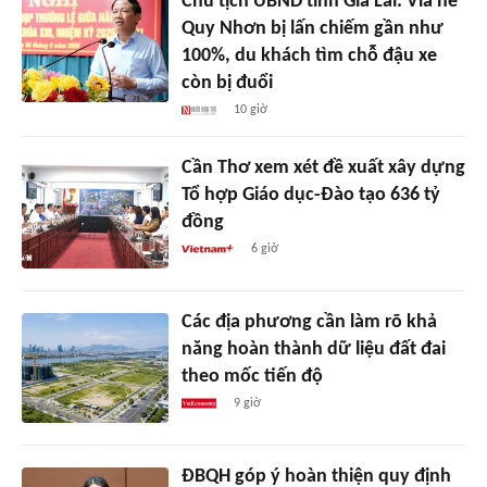
Chủ tịch UBND tỉnh Gia Lai: Vỉa hè
Quy Nhơn bị lấn chiếm gần như
100%, du khách tìm chỗ đậu xe
còn bị đuổi
10 giờ
Cần Thơ xem xét đề xuất xây dựng
Tổ hợp Giáo dục-Đào tạo 636 tỷ
đồng
6 giờ
Các địa phương cần làm rõ khả
năng hoàn thành dữ liệu đất đai
theo mốc tiến độ
9 giờ
ĐBQH góp ý hoàn thiện quy định