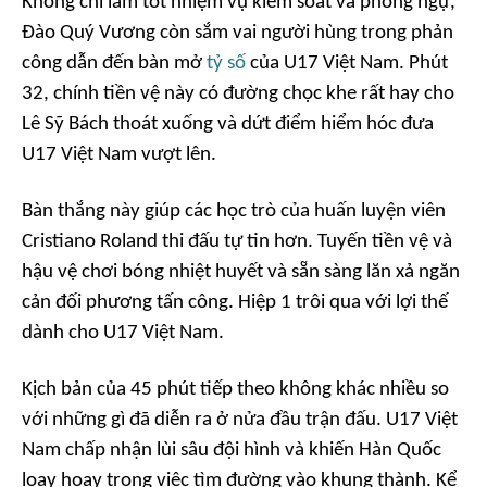
Không chỉ làm tốt nhiệm vụ kiểm soát và phòng ngự,
Đào Quý Vương còn sắm vai người hùng trong phản
công dẫn đến bàn mở
tỷ số
của U17 Việt Nam. Phút
32, chính tiền vệ này có đường chọc khe rất hay cho
Lê Sỹ Bách thoát xuống và dứt điểm hiểm hóc đưa
U17 Việt Nam vượt lên.
Bàn thắng này giúp các học trò của huấn luyện viên
Cristiano Roland thi đấu tự tin hơn. Tuyến tiền vệ và
hậu vệ chơi bóng nhiệt huyết và sẵn sàng lăn xả ngăn
cản đối phương tấn công. Hiệp 1 trôi qua với lợi thế
dành cho U17 Việt Nam.
Kịch bản của 45 phút tiếp theo không khác nhiều so
với những gì đã diễn ra ở nửa đầu trận đấu. U17 Việt
Nam chấp nhận lùi sâu đội hình và khiến Hàn Quốc
loay hoay trong việc tìm đường vào khung thành. Kể