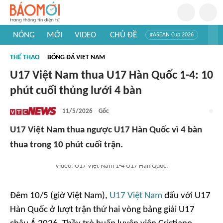
NÓNG
MỚI
VIDEO
CHỦ ĐỀ
#ASEAN Cup 2026
#Trí tuệ nhân tạo
#Mỹ - Iran
#Khám phá Việt Nam
THỂ THAO
BÓNG ĐÁ VIỆT NAM
#Khám phá thế giới
U17 Việt Nam thua U17 Hàn Quốc 1-4: 10
phút cuối thủng lưới 4 bàn
11/5/2026
Gốc
U17 Việt Nam thua ngược U17 Hàn Quốc vì 4 bàn
thua trong 10 phút cuối trận.
Video: U17 Việt Nam 1-4 U17 Hàn Quốc.
Đêm 10/5 (giờ Việt Nam),
U17 Việt Nam
đấu với U17
Hàn Quốc ở lượt trận thứ hai vòng bảng giải U17