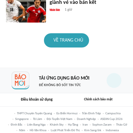
giành vé vào bán kết
1 giờ
VỀ TRANG CHỦ
TẢI ỨNG DỤNG BÁO MỚI
ĐỂ KHÔNG BỎ SÓT TIN TỨC
Điều khoản sử dụng
Chính sách bảo mật
THPT Chuyên Tuyên Quang
Eo Biển Hormuz
Trần Đình Tiệp
Campuchia
Singapore
Tô Lâm
Đội Tuyển Việt Nam
Doanh Nghiệp
ASEAN Cup 2026
Đình Bắc
Liên Bang Nga
Khánh Sky
Hạ Tầng
Iran
Sophon Zaram
Tháo Gỡ
Năm
Hồ Văn Khoa
Luật Phát Triển Đô Thị
Kim Sang-Sik
Indonesia