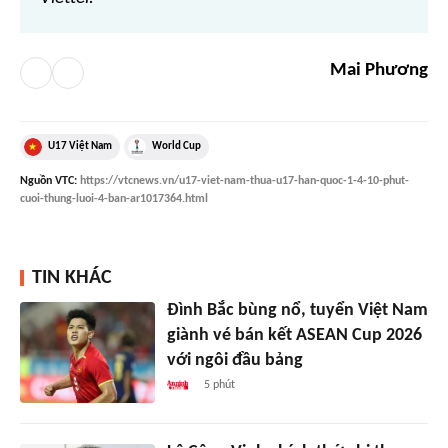
Mai Phương
U17 Việt Nam
World Cup
Nguồn
VTC
:
https://vtcnews.vn/u17-viet-nam-thua-u17-han-quoc-1-4-10-phut-
cuoi-thung-luoi-4-ban-ar1017364.html
TIN KHÁC
Đình Bắc bùng nổ, tuyển Việt Nam
giành vé bán kết ASEAN Cup 2026
với ngôi đầu bảng
5 phút