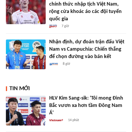
chính thức nhập tịch Việt Nam,
rộng cửa khoác áo các đội tuyển
quốc gia
7 giờ
Nhận định, dự đoán trận đấu Việt
Nam vs Campuchia: Chiến thắng
để chọn đường vào bán kết
8 giờ
TIN MỚI
HLV Kim Sang-sik: 'Tôi mong Đình
Bắc vươn xa hơn tầm Đông Nam
Á'
14 phút