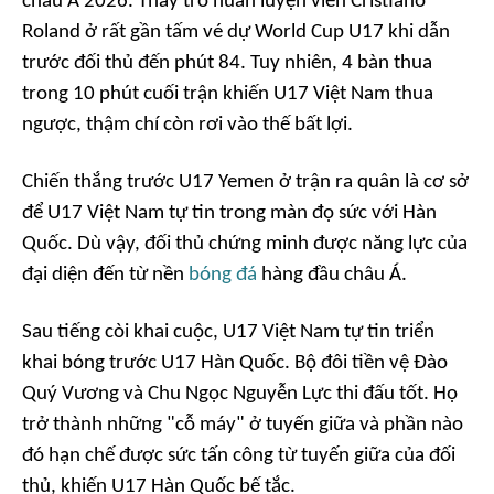
châu Á 2026. Thầy trò huấn luyện viên Cristiano
Roland ở rất gần tấm vé dự World Cup U17 khi dẫn
trước đối thủ đến phút 84. Tuy nhiên, 4 bàn thua
trong 10 phút cuối trận khiến U17 Việt Nam thua
ngược, thậm chí còn rơi vào thế bất lợi.
Chiến thắng trước U17 Yemen ở trận ra quân là cơ sở
để U17 Việt Nam tự tin trong màn đọ sức với Hàn
Quốc. Dù vậy, đối thủ chứng minh được năng lực của
đại diện đến từ nền
bóng đá
hàng đầu châu Á.
Sau tiếng còi khai cuộc, U17 Việt Nam tự tin triển
khai bóng trước U17 Hàn Quốc. Bộ đôi tiền vệ Đào
Quý Vương và Chu Ngọc Nguyễn Lực thi đấu tốt. Họ
trở thành những "cỗ máy" ở tuyến giữa và phần nào
đó hạn chế được sức tấn công từ tuyến giữa của đối
thủ, khiến U17 Hàn Quốc bế tắc.