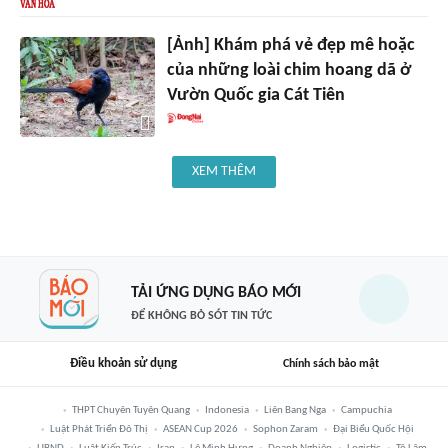
[Ảnh] Khám phá vẻ đẹp mê hoặc
của những loài chim hoang dã ở
Vườn Quốc gia Cát Tiên
XEM THÊM
TẢI ỨNG DỤNG BÁO MỚI
ĐỂ KHÔNG BỎ SÓT TIN TỨC
Điều khoản sử dụng
Chính sách bảo mật
THPT Chuyên Tuyên Quang
Indonesia
Liên Bang Nga
Campuchia
Luật Phát Triển Đô Thị
ASEAN Cup 2026
Sophon Zaram
Đại Biểu Quốc Hội