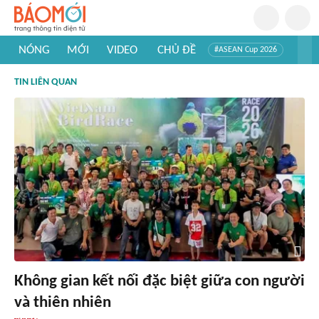
NÓNG
MỚI
VIDEO
CHỦ ĐỀ
#ASEAN Cup 2026
#Trí tuệ nhân tạo
#Mỹ - Iran
#Khám phá Việt Nam
TIN LIÊN QUAN
#Khám phá thế giới
Không gian kết nối đặc biệt giữa con người
và thiên nhiên