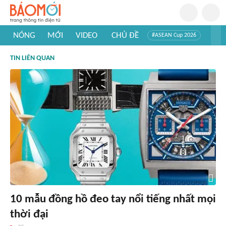
NÓNG
MỚI
VIDEO
CHỦ ĐỀ
#ASEAN Cup 2026
#Trí tuệ nhân tạo
#Mỹ - Iran
#Khám phá Việt Nam
TIN LIÊN QUAN
#Khám phá thế giới
10 mẫu đồng hồ đeo tay nổi tiếng nhất mọi
thời đại