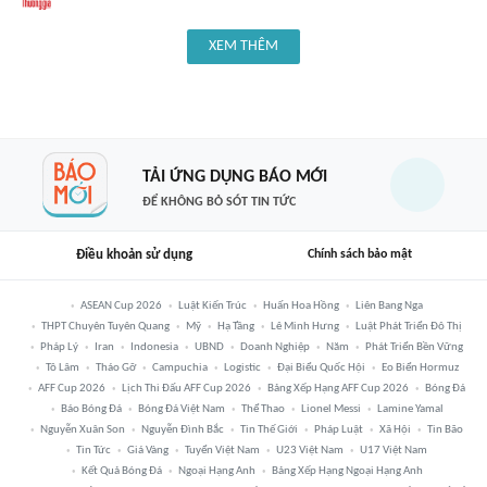
XEM THÊM
TẢI ỨNG DỤNG BÁO MỚI
ĐỂ KHÔNG BỎ SÓT TIN TỨC
Điều khoản sử dụng
Chính sách bảo mật
ASEAN Cup 2026
Luật Kiến Trúc
Huấn Hoa Hồng
Liên Bang Nga
THPT Chuyên Tuyên Quang
Mỹ
Hạ Tầng
Lê Minh Hưng
Luật Phát Triển Đô Thị
Pháp Lý
Iran
Indonesia
UBND
Doanh Nghiệp
Năm
Phát Triển Bền Vững
Tô Lâm
Tháo Gỡ
Campuchia
Logistic
Đại Biểu Quốc Hội
Eo Biển Hormuz
AFF Cup 2026
Lịch Thi Đấu AFF Cup 2026
Bảng Xếp Hạng AFF Cup 2026
Bóng Đá
Báo Bóng Đá
Bóng Đá Việt Nam
Thể Thao
Lionel Messi
Lamine Yamal
Nguyễn Xuân Son
Nguyễn Đình Bắc
Tin Thế Giới
Pháp Luật
Xã Hội
Tin Bão
Tin Tức
Giá Vàng
Tuyển Việt Nam
U23 Việt Nam
U17 Việt Nam
Kết Quả Bóng Đá
Ngoại Hạng Anh
Bảng Xếp Hạng Ngoại Hạng Anh