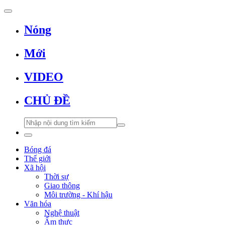
Nóng
Mới
VIDEO
CHỦ ĐỀ
Bóng đá
Thế giới
Xã hội
Thời sự
Giao thông
Môi trường - Khí hậu
Văn hóa
Nghệ thuật
Ẩm thực