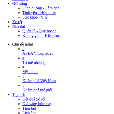
Đời sống
Dinh dưỡng - Làm đẹp
Tình yêu - Hôn nhân
Sức khỏe - Y tế
Xe cộ
Nhà đất
Quản lý - Quy hoạch
Không gian - Kiến trúc
Chủ đề nóng
#
ASEAN Cup 2026
#
Trí tuệ nhân tạo
#
Mỹ - Iran
#
Khám phá Việt Nam
#
Khám phá thế giới
Tiện ích
Kết quả xổ số
Giá vàng hôm nay
Thời tiết
Lịch âm