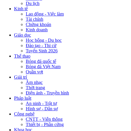
Du lịch
Kinh tế
Lao động - Việc làm
Tài chính
Chứng khoán
Kinh doanh
Giáo dục
Học bổng - Du học
Đào tạo - Thi cử
Tuyển Sinh 2026
Thể thao
Bóng đá quốc tế
Bóng đá Việt Nam
Quần vợt
Giải trí
Âm nhạc
Thời trang
Điện ảnh - Truyền hình
Pháp luật
An ninh - Trật tự
Hình sự - Dân sự
Công nghệ
CNTT - Viễn thông
Thiết bị - Phần cứng
Khoa học