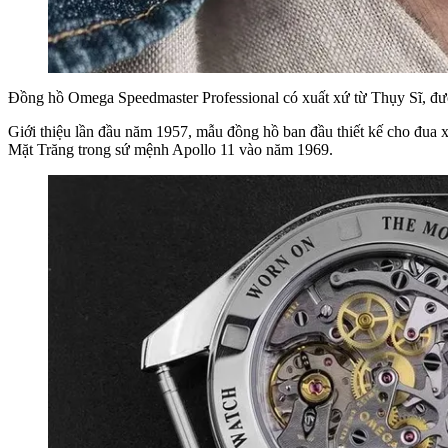
Đồng hồ Omega Speedmaster Professional có xuất xứ từ Thụy Sĩ, đượ
Giới thiệu lần đầu năm 1957, mẫu đồng hồ ban đầu thiết kế cho đua 
Mặt Trăng trong sứ mệnh Apollo 11 vào năm 1969.