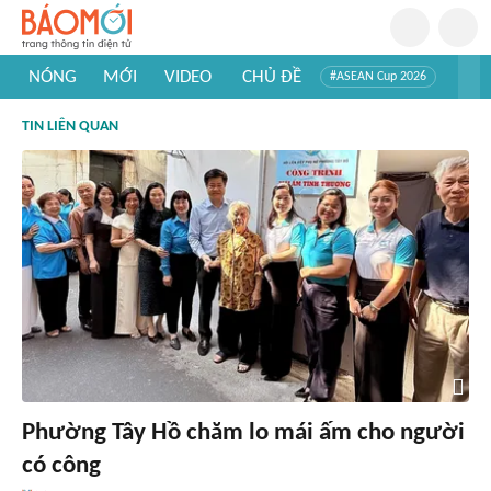
NÓNG
MỚI
VIDEO
CHỦ ĐỀ
#ASEAN Cup 2026
#Trí tuệ nhân tạo
#Mỹ - Iran
#Khám phá Việt Nam
TIN LIÊN QUAN
#Khám phá thế giới
Phường Tây Hồ chăm lo mái ấm cho người
có công