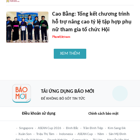
Cao Bằng: Tổng kết chương trình
hỗ trợ nâng cao tỷ lệ tập hợp phụ
nữ tham gia tổ chức Hội
XEM THÊM
TẢI ỨNG DỤNG BÁO MỚI
ĐỂ KHÔNG BỎ SÓT TIN TỨC
Điều khoản sử dụng
Chính sách bảo mật
Singapore
ASEAN Cup 2026
Đình Bắc
Trần Đình Tiệp
Kim Sang-Sik
Xuân Son
Triệu Thị Tâm
Indonesia
ASEAN Cup
Năm
Sân Mỹ Đình