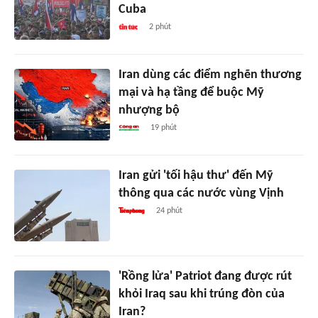
Cuba
2 phút
Iran dùng các điểm nghẽn thương
mại và hạ tầng để buộc Mỹ
nhượng bộ
19 phút
Iran gửi 'tối hậu thư' đến Mỹ
thông qua các nước vùng Vịnh
24 phút
'Rồng lửa' Patriot đang được rút
khỏi Iraq sau khi trúng đòn của
Iran?