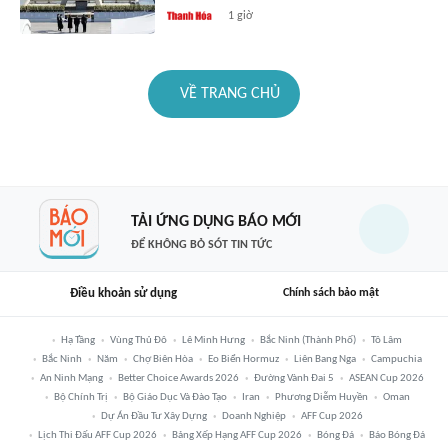
1 giờ
VỀ TRANG CHỦ
TẢI ỨNG DỤNG BÁO MỚI
ĐỂ KHÔNG BỎ SÓT TIN TỨC
Điều khoản sử dụng
Chính sách bảo mật
Hạ Tầng
Vùng Thủ Đô
Lê Minh Hưng
Bắc Ninh (thành Phố)
Tô Lâm
Bắc Ninh
Năm
Chợ Biên Hòa
Eo Biển Hormuz
Liên Bang Nga
Campuchia
An Ninh Mạng
Better Choice Awards 2026
Đường Vành Đai 5
ASEAN Cup 2026
Bộ Chính Trị
Bộ Giáo Dục Và Đào Tạo
Iran
Phương Diễm Huyền
Oman
Dự Án Đầu Tư Xây Dựng
Doanh Nghiệp
AFF Cup 2026
Lịch Thi Đấu AFF Cup 2026
Bảng Xếp Hạng AFF Cup 2026
Bóng Đá
Báo Bóng Đá