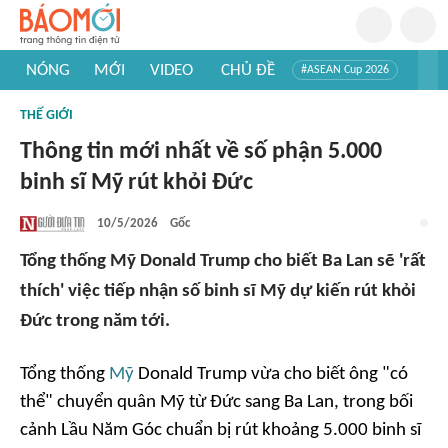
NÓNG
MỚI
VIDEO
CHỦ ĐỀ
#ASEAN Cup 2026
#Trí tuệ nhân tạo
#Mỹ - Iran
#Khám phá Việt Nam
THẾ GIỚI
#Khám phá thế giới
Thông tin mới nhất về số phận 5.000
binh sĩ Mỹ rút khỏi Đức
10/5/2026
Gốc
Tổng thống Mỹ Donald Trump cho biết Ba Lan sẽ 'rất
thích' việc tiếp nhận số binh sĩ Mỹ dự kiến rút khỏi
Đức trong năm tới.
Tổng thống
Mỹ
Donald Trump vừa cho biết ông "có
thể" chuyển quân Mỹ từ Đức sang Ba Lan, trong bối
cảnh Lầu Năm Góc chuẩn bị rút khoảng 5.000 binh sĩ