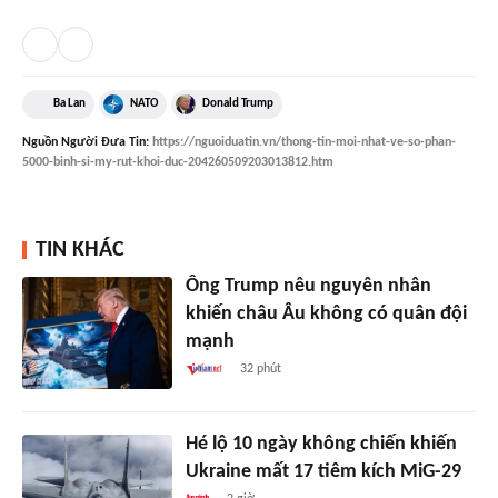
Ba Lan
NATO
Donald Trump
Nguồn
Người Đưa Tin
:
https://nguoiduatin.vn/thong-tin-moi-nhat-ve-so-phan-
5000-binh-si-my-rut-khoi-duc-204260509203013812.htm
TIN KHÁC
Ông Trump nêu nguyên nhân
khiến châu Âu không có quân đội
mạnh
32 phút
Hé lộ 10 ngày không chiến khiến
Ukraine mất 17 tiêm kích MiG-29