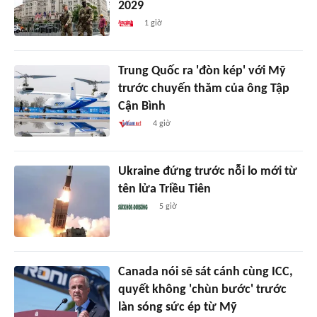
2029
1 giờ
Trung Quốc ra 'đòn kép' với Mỹ
trước chuyến thăm của ông Tập
Cận Bình
4 giờ
Ukraine đứng trước nỗi lo mới từ
tên lửa Triều Tiên
5 giờ
Canada nói sẽ sát cánh cùng ICC,
quyết không 'chùn bước' trước
làn sóng sức ép từ Mỹ