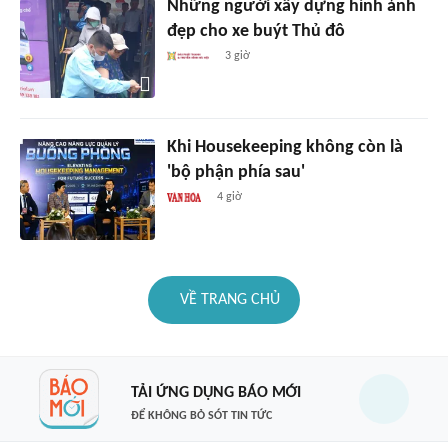
Những người xây dựng hình ảnh
đẹp cho xe buýt Thủ đô
3 giờ
Khi Housekeeping không còn là
'bộ phận phía sau'
4 giờ
VỀ TRANG CHỦ
TẢI ỨNG DỤNG BÁO MỚI
ĐỂ KHÔNG BỎ SÓT TIN TỨC