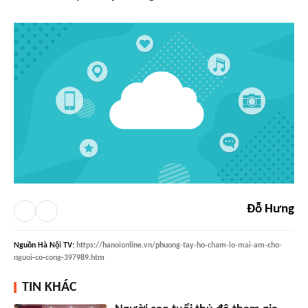
Đỗ Hưng
Nguồn
Hà Nội TV
:
https://hanoionline.vn/phuong-tay-ho-cham-lo-mai-am-cho-
nguoi-co-cong-397989.htm
TIN KHÁC