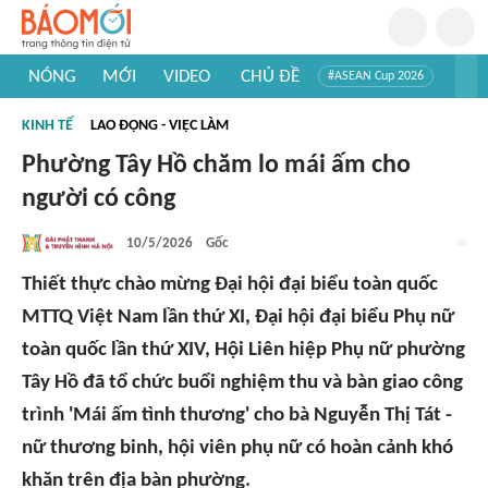
NÓNG
MỚI
VIDEO
CHỦ ĐỀ
#ASEAN Cup 2026
#Trí tuệ nhân tạo
#Mỹ - Iran
#Khám phá Việt Nam
KINH TẾ
LAO ĐỘNG - VIỆC LÀM
#Khám phá thế giới
Phường Tây Hồ chăm lo mái ấm cho
người có công
10/5/2026
Gốc
Thiết thực chào mừng Đại hội đại biểu toàn quốc
MTTQ Việt Nam lần thứ XI, Đại hội đại biểu Phụ nữ
toàn quốc lần thứ XIV, Hội Liên hiệp Phụ nữ phường
Tây Hồ đã tổ chức buổi nghiệm thu và bàn giao công
trình 'Mái ấm tình thương' cho bà Nguyễn Thị Tát -
nữ thương binh, hội viên phụ nữ có hoàn cảnh khó
khăn trên địa bàn phường.