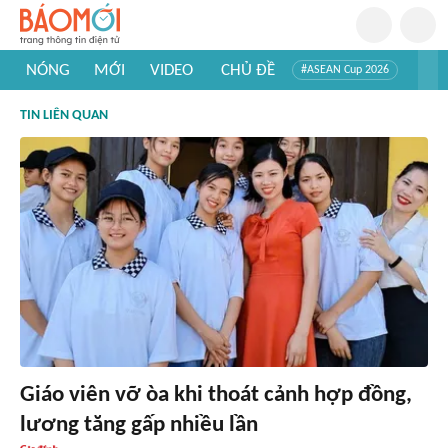
NÓNG
MỚI
VIDEO
CHỦ ĐỀ
#ASEAN Cup 2026
#Trí tuệ nhân tạo
#Mỹ - Iran
#Khám phá Việt Nam
TIN LIÊN QUAN
#Khám phá thế giới
Giáo viên vỡ òa khi thoát cảnh hợp đồng,
lương tăng gấp nhiều lần