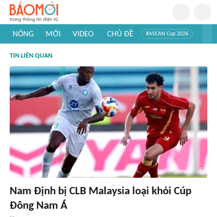
NÓNG
MỚI
VIDEO
CHỦ ĐỀ
#ASEAN Cup 2026
#Trí tuệ nhân tạo
#Mỹ - Iran
#Khám phá Việt Nam
TIN LIÊN QUAN
#Khám phá thế giới
Nam Định bị CLB Malaysia loại khỏi Cúp
Đông Nam Á