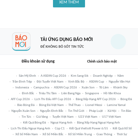
XEM THÊM
TẢI ỨNG DỤNG BÁO MỚI
ĐỂ KHÔNG BỎ SÓT TIN TỨC
Điều khoản sử dụng
Chính sách bảo mật
Sân Mỹ Đình
A ASEAN Cup 2026
Kim Sang-Sik
Doanh Nghiệp
Năm
Trần Đình Tiệp
Đội Tuyển Việt Nam
Vịnh Bắc Bộ
ASEAN Cup
Nguyễn Văn Hợi
Indonesia
Campuchia
ASEAN Cup 2026
Xuân Son
Tô Lâm
Khánh Sky
Đình Bắc
Triệu Thị Tâm
Liên Bang Nga
Singapore
Hồ Văn Khoa
AFF Cup 2026
Lịch Thi Đấu AFF Cup 2026
Bảng Xếp Hạng AFF Cup 2026
Bóng Đá
Báo Bóng Đá
Bóng Đá Việt Nam
Thể Thao
Lionel Messi
Lamine Yamal
Nguyễn Xuân Son
Nguyễn Đình Bắc
Tin Thế Giới
Pháp Luật
Xã Hội
Tin Bão
Tin Tức
Giá Vàng
Tuyển Việt Nam
U23 Việt Nam
U17 Việt Nam
Kết Quả Bóng Đá
Ngoại Hạng Anh
Bảng Xếp Hạng Ngoại Hạng Anh
Lịch Thi Đấu Ngoại Hạng Anh
Cúp C1
Kết Quả Vietlott Power 6/55
Kết Quả Xổ Số
Xổ Số Miền Nam
Xổ Số Miền Bắc
Xổ Số Miền Trung
Giao Thông
Thời Sự