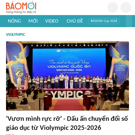
NÓNG
MỚI
VIDEO
CHỦ ĐỀ
#ASEAN Cup 2026
#Tuyển sinh đại học 2026
#Trí tuệ nhân tạo
#Mỹ - Iran
VIOLYMPIC
#Khám phá Việt Nam
#Khám phá thế giới
'Vươn mình rực rỡ' - Dấu ấn chuyển đổi số
giáo dục từ Violympic 2025-2026