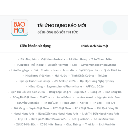
TẢI ỨNG DỤNG BÁO MỚI
ĐỂ KHÔNG BỎ SÓT TIN TỨC
Điều khoản sử dụng
Chính sách bảo mật
Bão Dolphin
Việt Nam-Australia
Lê Minh Hưng
Trần Thanh Mẫn
Trung Học Phổ Thông
Eo Biển Hormuz
Lào
Xaysomphone Phomvihane
Liên Bang Nga
Điểm Chuẩn
Iran
Australia
Đại Sứ Quán Lào
Quốc Hội Lào
Nhà Nước Việt Nam
Hai Nước
Trịnh Khắc Cường
Tô Lâm
Đại Học Quốc Gia Hà Nội
ASEAN Cup 2026
Đại Học Công Nghệ Sydney
Nắng Nóng
Saysomphone Phomvihane
AFF Cup 2026
Lịch Thi Đấu AFF Cup 2026
Bảng Xếp Hạng AFF Cup 2026
Bóng Đá
Báo Bóng Đá
Bóng Đá Việt Nam
Thể Thao
Lionel Messi
Lamine Yamal
Nguyễn Xuân Son
Nguyễn Đình Bắc
Tin Thế Giới
Pháp Luật
Xã Hội
Tin Bão
Tin Tức
Giá Vàng
Tuyển Việt Nam
U23 Việt Nam
U17 Việt Nam
Kết Quả Bóng Đá
Ngoại Hạng Anh
Bảng Xếp Hạng Ngoại Hạng Anh
Lịch Thi Đấu Ngoại Hạng Anh
Cúp C1
Kết Quả Vietlott Power 6/55
Kết Quả Xổ Số
Xổ Số Miền Nam
Xổ Số Miền Bắc
Xổ Số Miền Trung
Giao Thông
Thời Sự
Lịch Vạn Niên