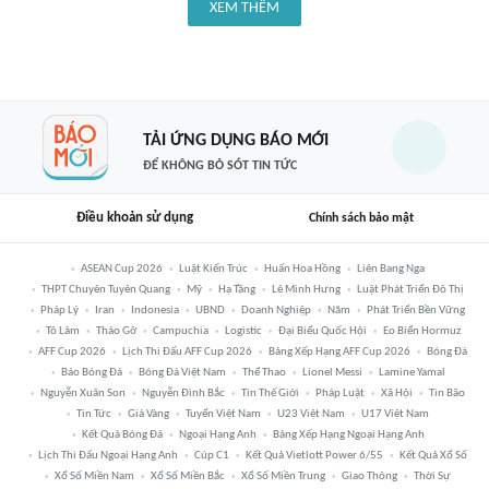
XEM THÊM
TẢI ỨNG DỤNG BÁO MỚI
ĐỂ KHÔNG BỎ SÓT TIN TỨC
Điều khoản sử dụng
Chính sách bảo mật
ASEAN Cup 2026
Luật Kiến Trúc
Huấn Hoa Hồng
Liên Bang Nga
THPT Chuyên Tuyên Quang
Mỹ
Hạ Tầng
Lê Minh Hưng
Luật Phát Triển Đô Thị
Pháp Lý
Iran
Indonesia
UBND
Doanh Nghiệp
Năm
Phát Triển Bền Vững
Tô Lâm
Tháo Gỡ
Campuchia
Logistic
Đại Biểu Quốc Hội
Eo Biển Hormuz
AFF Cup 2026
Lịch Thi Đấu AFF Cup 2026
Bảng Xếp Hạng AFF Cup 2026
Bóng Đá
Báo Bóng Đá
Bóng Đá Việt Nam
Thể Thao
Lionel Messi
Lamine Yamal
Nguyễn Xuân Son
Nguyễn Đình Bắc
Tin Thế Giới
Pháp Luật
Xã Hội
Tin Bão
Tin Tức
Giá Vàng
Tuyển Việt Nam
U23 Việt Nam
U17 Việt Nam
Kết Quả Bóng Đá
Ngoại Hạng Anh
Bảng Xếp Hạng Ngoại Hạng Anh
Lịch Thi Đấu Ngoại Hạng Anh
Cúp C1
Kết Quả Vietlott Power 6/55
Kết Quả Xổ Số
Xổ Số Miền Nam
Xổ Số Miền Bắc
Xổ Số Miền Trung
Giao Thông
Thời Sự