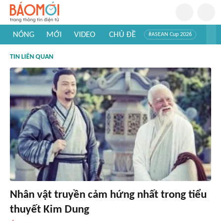
NÓNG
MỚI
VIDEO
CHỦ ĐỀ
#ASEAN Cup 2026
#Trí tuệ nhân tạo
#Mỹ - Iran
#Khám phá Việt Nam
TIN LIÊN QUAN
#Khám phá thế giới
Nhân vật truyền cảm hứng nhất trong tiểu
thuyết Kim Dung