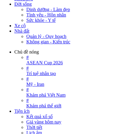
Đời sống
Dinh dưỡng - Làm đẹp
Tình yêu - Hôn nhân
Sức khỏe - Y tế
Xe cộ
Nhà đất
Quản lý - Quy hoạch
Không gian - Kiến trúc
Chủ đề nóng
#
ASEAN Cup 2026
#
Trí tuệ nhân tạo
#
Mỹ - Iran
#
Khám phá Việt Nam
#
Khám phá thế giới
Tiện ích
Kết quả xổ số
Giá vàng hôm nay
Thời tiết
Lịch âm