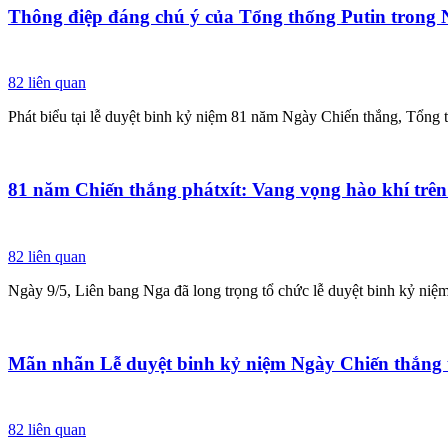
Thông điệp đáng chú ý của Tổng thống Putin trong
82
liên quan
Phát biểu tại lễ duyệt binh kỷ niệm 81 năm Ngày Chiến thắng, Tổng 
81 năm Chiến thắng phátxít: Vang vọng hào khí trê
82
liên quan
Ngày 9/5, Liên bang Nga đã long trọng tổ chức lễ duyệt binh kỷ ni
Mãn nhãn Lễ duyệt binh kỷ niệm Ngày Chiến thắng 
82
liên quan