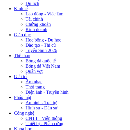
Du lịch
Kinh tế
Lao động - Việc làm
Tài chính
Chứng khoán
Kinh doanh
Giáo dục
Học bổng - Du học
Đào tạo - Thi cử
Tuyển Sinh 2026
Thể thao
Bóng đá quốc tế
Bóng đá Việt Nam
Quần vợt
Giải trí
Âm nhạc
Thời trang
Điện ảnh - Truyền hình
Pháp luật
An ninh - Trật tự
Hình sự - Dân sự
Công nghệ
CNTT - Viễn thông
Thiết bị - Phần cứng
Khoa học