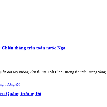
y Chiến thắng trên toàn nước Nga
n đội Mỹ không kích tàu tại Thái Bình Dương lần thứ 3 trong vòng 5 n
rên Quảng trường Đỏ