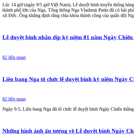
Lúc 14 giờ (ngày 9/5 giờ Việt Nam), Lễ duyệt binh truyền thống hàng
thành phố lớn của Nga. Tổng thống Nga Vladimir Putin đã có bài phát
xít Đức. Ông khẳng định rằng chìa khóa thành công của quân đội Nga
Lễ duyệt binh nhân dịp kỷ niệm 81 năm Ngày Chiến 
82
liên quan
Liên bang Nga tổ chức lễ duyệt binh kỷ niệm Ngày C
82
liên quan
Ngày 9-5, Liên bang Nga đã tổ chức lễ duyệt binh Ngày Chiến thắng 
Những hình ảnh ấn tượng về Lễ duyệt binh Ngày Ch