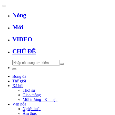
Nóng
Mới
VIDEO
CHỦ ĐỀ
Bóng đá
Thế giới
Xã hội
Thời sự
Giao thông
Môi trường - Khí hậu
Văn hóa
Nghệ thuật
Ẩm thực