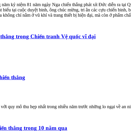
 năm kỷ niệm 81 năm ngày Nga chiến thắng phát xít Đức diễn ra tại Qu
 biểu tại cuộc duyệt binh, ông chúc mừng, tri ân các cựu chiến binh,
 không chỉ nằm ở vũ khí và trang thiết bị hiện đại, mà còn ở phẩm ch
thắng trong Chiến tranh Vệ quốc vĩ đại
hiến thắng
với quy mô thu hẹp nhất trong nhiều năm trước những lo ngại về an ni
iến thắng trong 10 năm qua