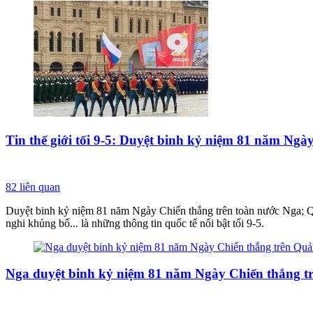
Tin thế giới tối 9-5: Duyệt binh kỷ niệm 81 năm Ngà
82
liên quan
Duyệt binh kỷ niệm 81 năm Ngày Chiến thắng trên toàn nước Nga; Quâ
nghi khủng bố... là những thông tin quốc tế nổi bật tối 9-5.
Nga duyệt binh kỷ niệm 81 năm Ngày Chiến thắng t