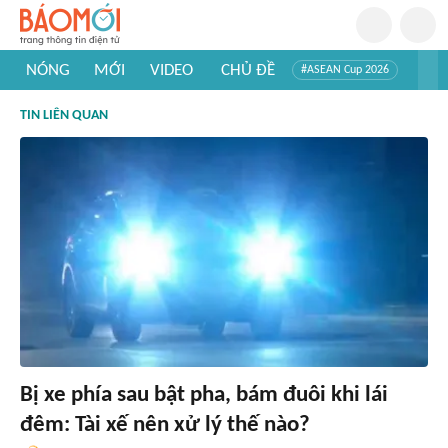
NÓNG
MỚI
VIDEO
CHỦ ĐỀ
#ASEAN Cup 2026
#Trí tuệ nhân tạo
#Mỹ - Iran
#Khám phá Việt Nam
TIN LIÊN QUAN
#Khám phá thế giới
Bị xe phía sau bật pha, bám đuôi khi lái
đêm: Tài xế nên xử lý thế nào?