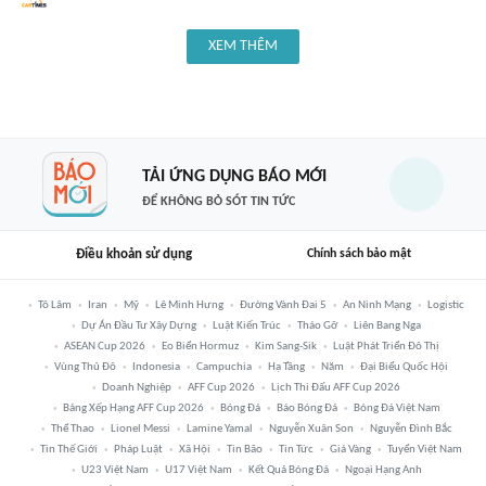
XEM THÊM
TẢI ỨNG DỤNG BÁO MỚI
ĐỂ KHÔNG BỎ SÓT TIN TỨC
Điều khoản sử dụng
Chính sách bảo mật
Tô Lâm
Iran
Mỹ
Lê Minh Hưng
Đường Vành Đai 5
An Ninh Mạng
Logistic
Dự Án Đầu Tư Xây Dựng
Luật Kiến Trúc
Tháo Gỡ
Liên Bang Nga
ASEAN Cup 2026
Eo Biển Hormuz
Kim Sang-Sik
Luật Phát Triển Đô Thị
Vùng Thủ Đô
Indonesia
Campuchia
Hạ Tầng
Năm
Đại Biểu Quốc Hội
Doanh Nghiệp
AFF Cup 2026
Lịch Thi Đấu AFF Cup 2026
Bảng Xếp Hạng AFF Cup 2026
Bóng Đá
Báo Bóng Đá
Bóng Đá Việt Nam
Thể Thao
Lionel Messi
Lamine Yamal
Nguyễn Xuân Son
Nguyễn Đình Bắc
Tin Thế Giới
Pháp Luật
Xã Hội
Tin Bão
Tin Tức
Giá Vàng
Tuyển Việt Nam
U23 Việt Nam
U17 Việt Nam
Kết Quả Bóng Đá
Ngoại Hạng Anh