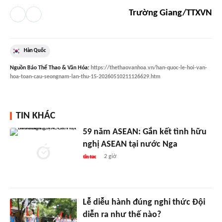
Trường Giang/TTXVN
Hàn Quốc
Nguồn
Báo Thể Thao & Văn Hóa
:
https://thethaovanhoa.vn/han-quoc-le-hoi-van-
hoa-toan-cau-seongnam-lan-thu-15-20260510211126629.htm
TIN KHÁC
59 năm ASEAN: Gắn kết tình hữu
nghị ASEAN tại nước Nga
2 giờ
Lễ diễu hành đúng nghi thức Đội
diễn ra như thế nào?