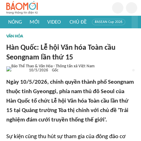
NÓNG
MỚI
VIDEO
CHỦ ĐỀ
#ASEAN Cup 2026
#Trí tuệ nhân tạo
#Mỹ - Iran
#Khám phá Việt Nam
VĂN HÓA
#Khám phá thế giới
Hàn Quốc: Lễ hội Văn hóa Toàn cầu
Seongnam lần thứ 15
10/5/2026
Gốc
Ngày 10/5/2026, chính quyền thành phố Seongnam
thuộc tỉnh Gyeonggi, phía nam thủ đô Seoul của
Hàn Quốc tổ chức Lễ hội Văn hóa Toàn cầu lần thứ
15 tại Quảng trường Tòa thị chính với chủ đề 'Trải
nghiệm đám cưới truyền thống thế giới'.
Sự kiện cũng thu hút sự tham gia của đông đảo cơ