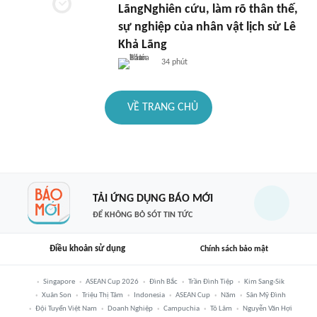
LãngNghiên cứu, làm rõ thân thế,
sự nghiệp của nhân vật lịch sử Lê
Khả Lãng
34 phút
VỀ TRANG CHỦ
TẢI ỨNG DỤNG BÁO MỚI
ĐỂ KHÔNG BỎ SÓT TIN TỨC
Điều khoản sử dụng
Chính sách bảo mật
Singapore
ASEAN Cup 2026
Đình Bắc
Trần Đình Tiệp
Kim Sang-Sik
Xuân Son
Triệu Thị Tâm
Indonesia
ASEAN Cup
Năm
Sân Mỹ Đình
Đội Tuyển Việt Nam
Doanh Nghiệp
Campuchia
Tô Lâm
Nguyễn Văn Hợi