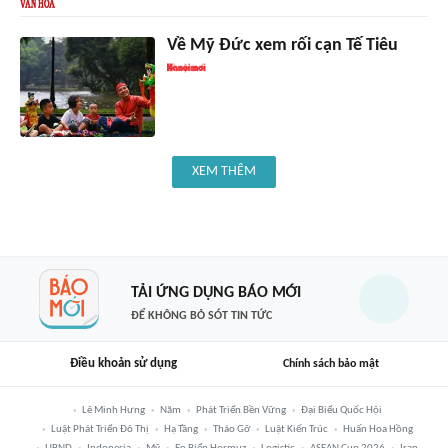
Về Mỹ Đức xem rối cạn Tế Tiêu
XEM THÊM
TẢI ỨNG DỤNG BÁO MỚI
ĐỂ KHÔNG BỎ SÓT TIN TỨC
Điều khoản sử dụng
Chính sách bảo mật
Lê Minh Hưng
Năm
Phát Triển Bền Vững
Đại Biểu Quốc Hội
Luật Phát Triển Đô Thị
Hạ Tầng
Tháo Gỡ
Luật Kiến Trúc
Huấn Hoa Hồng