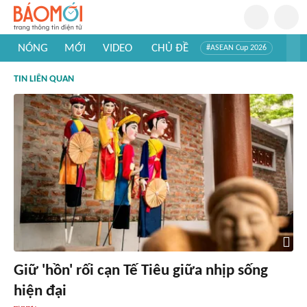
NÓNG
MỚI
VIDEO
CHỦ ĐỀ
#ASEAN Cup 2026
#Trí tuệ nhân tạo
#Mỹ - Iran
#Khám phá Việt Nam
TIN LIÊN QUAN
#Khám phá thế giới
Giữ 'hồn' rối cạn Tế Tiêu giữa nhịp sống
hiện đại