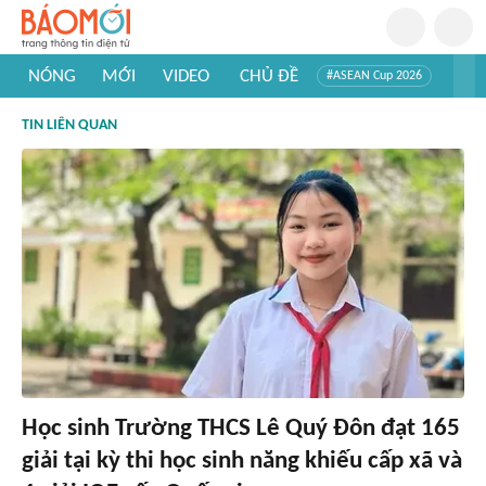
NÓNG
MỚI
VIDEO
CHỦ ĐỀ
#ASEAN Cup 2026
#Trí tuệ nhân tạo
#Mỹ - Iran
#Khám phá Việt Nam
TIN LIÊN QUAN
#Khám phá thế giới
Học sinh Trường THCS Lê Quý Đôn đạt 165
giải tại kỳ thi học sinh năng khiếu cấp xã và