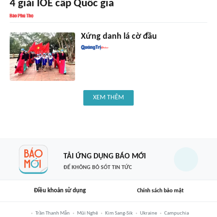
4 giải IOE cấp Quốc gia
Xứng danh lá cờ đầu
XEM THÊM
TẢI ỨNG DỤNG BÁO MỚI
ĐỂ KHÔNG BỎ SÓT TIN TỨC
Điều khoản sử dụng
Chính sách bảo mật
Trần Thanh Mẫn
Mũi Nghê
Kim Sang-Sik
Ukraine
Campuchia