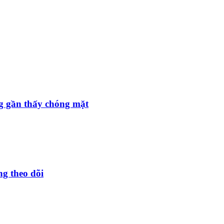
ng gần thấy chóng mặt
g theo dõi