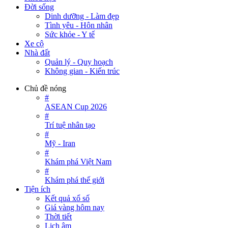
Đời sống
Dinh dưỡng - Làm đẹp
Tình yêu - Hôn nhân
Sức khỏe - Y tế
Xe cộ
Nhà đất
Quản lý - Quy hoạch
Không gian - Kiến trúc
Chủ đề nóng
#
ASEAN Cup 2026
#
Trí tuệ nhân tạo
#
Mỹ - Iran
#
Khám phá Việt Nam
#
Khám phá thế giới
Tiện ích
Kết quả xổ số
Giá vàng hôm nay
Thời tiết
Lịch âm