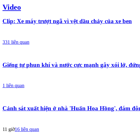
Video
Clip: Xe máy trượt ngã vì vệt dầu chảy của xe ben
331
liên quan
Giếng tự phun khí và nước cực mạnh gây xói lở, đứ
1
liên quan
Cảnh sát xuất hiện ở nhà 'Huấn Hoa Hồng', đám đôn
11 giờ
16
liên quan