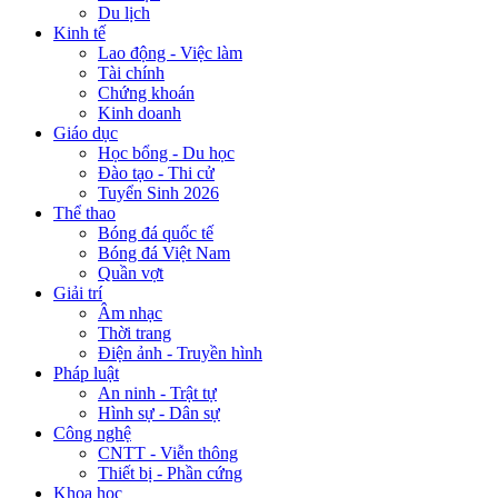
Du lịch
Kinh tế
Lao động - Việc làm
Tài chính
Chứng khoán
Kinh doanh
Giáo dục
Học bổng - Du học
Đào tạo - Thi cử
Tuyển Sinh 2026
Thể thao
Bóng đá quốc tế
Bóng đá Việt Nam
Quần vợt
Giải trí
Âm nhạc
Thời trang
Điện ảnh - Truyền hình
Pháp luật
An ninh - Trật tự
Hình sự - Dân sự
Công nghệ
CNTT - Viễn thông
Thiết bị - Phần cứng
Khoa học