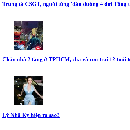
Trung tá CSGT, người từng 'dẫn đường 4 đời Tổng t
Cháy nhà 2 tầng ở TPHCM, cha và con trai 12 tuổi 
Lý Nhã Kỳ hiện ra sao?