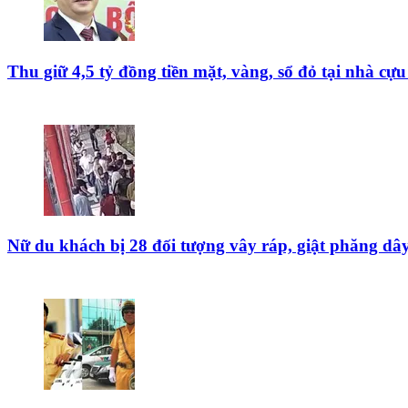
Thu giữ 4,5 tỷ đồng tiền mặt, vàng, sổ đỏ tại nhà c
Nữ du khách bị 28 đối tượng vây ráp, giật phăng dâ