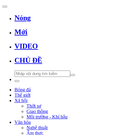
Nóng
Mới
VIDEO
CHỦ ĐỀ
Bóng đá
Thế giới
Xã hội
Thời sự
Giao thông
Môi trường - Khí hậu
Văn hóa
Nghệ thuật
Ẩm thực