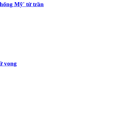
hống Mỹ' từ trần
tử vong