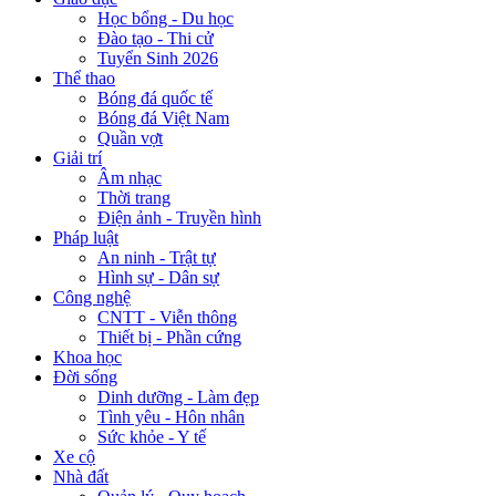
Học bổng - Du học
Đào tạo - Thi cử
Tuyển Sinh 2026
Thể thao
Bóng đá quốc tế
Bóng đá Việt Nam
Quần vợt
Giải trí
Âm nhạc
Thời trang
Điện ảnh - Truyền hình
Pháp luật
An ninh - Trật tự
Hình sự - Dân sự
Công nghệ
CNTT - Viễn thông
Thiết bị - Phần cứng
Khoa học
Đời sống
Dinh dưỡng - Làm đẹp
Tình yêu - Hôn nhân
Sức khỏe - Y tế
Xe cộ
Nhà đất