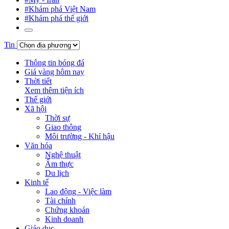
#Khám phá Việt Nam
#Khám phá thế giới
Tin
Thông tin bóng đá
Giá vàng hôm nay
Thời tiết
Xem thêm tiện ích
Thế giới
Xã hội
Thời sự
Giao thông
Môi trường - Khí hậu
Văn hóa
Nghệ thuật
Ẩm thực
Du lịch
Kinh tế
Lao động - Việc làm
Tài chính
Chứng khoán
Kinh doanh
Giáo dục