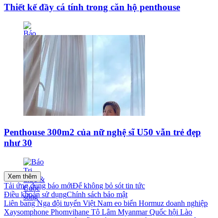
Thiết kế đầy cá tính trong căn hộ penthouse
Penthouse 300m2 của nữ nghệ sĩ U50 vẫn trẻ đẹp
như 30
Xem thêm
Tải ứng dụng báo mới
Để không bỏ sót tin tức
Điều khoản sử dụng
Chính sách bảo mật
Liên bang Nga
đội tuyển Việt Nam
eo biển Hormuz
doanh nghiệp
Xaysomphone Phomvihane
Tô Lâm
Myanmar
Quốc hội Lào