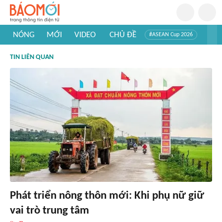
NÓNG
MỚI
VIDEO
CHỦ ĐỀ
#ASEAN Cup 2026
#Trí tuệ nhân tạo
#Mỹ - Iran
#Khám phá Việt Nam
TIN LIÊN QUAN
#Khám phá thế giới
Phát triển nông thôn mới: Khi phụ nữ giữ
vai trò trung tâm