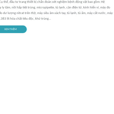
Cụ thể, đầu tư trang thiết bị chẩn đoán xét nghiệm bệnh động vật bao gồm: Hệ
 ly tâm, nồi hấp tiệt trùng, micropipette, tủ lạnh, cân điện tử, kính hiển vi, máy đo
 dư lượng nitrat trên thịt, máy siêu âm xách tay, tủ lạnh, tủ ấm, máy cất nước, máy
383 lít hóa chất tiêu độc, khử trùng…
XEM THÊM