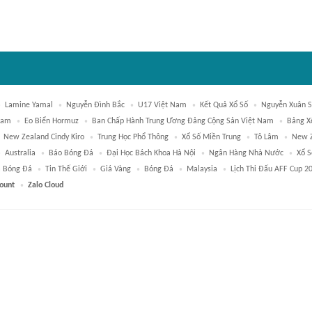
Lamine Yamal
Nguyễn Đình Bắc
U17 Việt Nam
Kết Quả Xổ Số
Nguyễn Xuân 
Nam
Eo Biển Hormuz
Ban Chấp Hành Trung Ương Đảng Cộng Sản Việt Nam
Bảng X
New Zealand Cindy Kiro
Trung Học Phổ Thông
Xổ Số Miền Trung
Tô Lâm
New 
Australia
Báo Bóng Đá
Đại Học Bách Khoa Hà Nội
Ngân Hàng Nhà Nước
Xổ S
ả Bóng Đá
Tin Thế Giới
Giá Vàng
Bóng Đá
Malaysia
Lịch Thi Đấu AFF Cup 2
count
Zalo Cloud