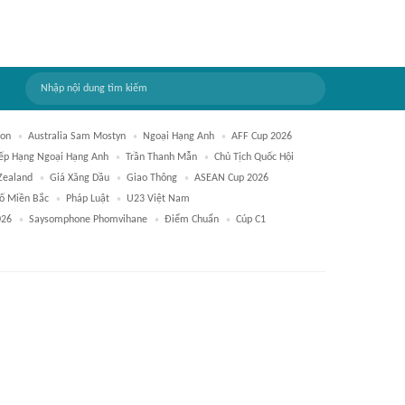
Son
Australia Sam Mostyn
Ngoại Hạng Anh
AFF Cup 2026
ếp Hạng Ngoại Hạng Anh
Trần Thanh Mẫn
Chủ Tịch Quốc Hội
Zealand
Giá Xăng Dầu
Giao Thông
ASEAN Cup 2026
ố Miền Bắc
Pháp Luật
U23 Việt Nam
026
Saysomphone Phomvihane
Điểm Chuẩn
Cúp C1