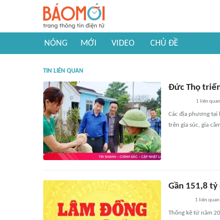
NÓNG
MỚI
VIDEO
CHỦ ĐỀ
TIN LIÊN QUAN
Đức Thọ triể
1
liên qua
Các địa phương tại
trên gia súc, gia c
Gần 151,8 tỷ
1
liên quan
Thống kê từ năm 201