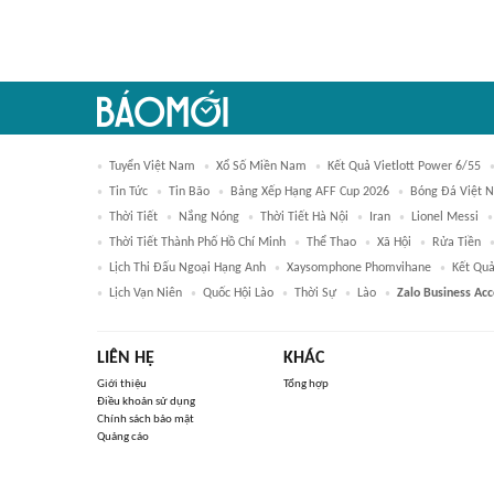
Tuyển Việt Nam
Xổ Số Miền Nam
Kết Quả Vietlott Power 6/55
Tin Tức
Tin Bão
Bảng Xếp Hạng AFF Cup 2026
Bóng Đá Việt 
Thời Tiết
Nắng Nóng
Thời Tiết Hà Nội
Iran
Lionel Messi
Thời Tiết Thành Phố Hồ Chí Minh
Thể Thao
Xã Hội
Rửa Tiền
Lịch Thi Đấu Ngoại Hạng Anh
Xaysomphone Phomvihane
Kết Qu
Lịch Vạn Niên
Quốc Hội Lào
Thời Sự
Lào
Zalo Business Ac
LIÊN HỆ
KHÁC
Giới thiệu
Tổng hợp
Điều khoản sử dụng
Chính sách bảo mật
Quảng cáo