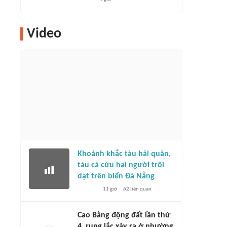
Video
Khoảnh khắc tàu hải quân,
tàu cá cứu hai người trôi
dạt trên biển Đà Nẵng
11 giờ
62
liên quan
Cao Bằng động đất lần thứ
4, rung lắc xảy ra ở phường