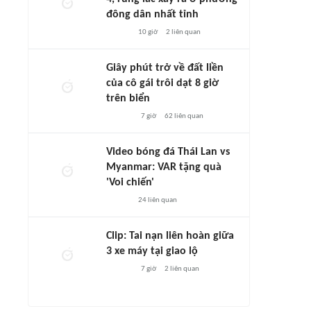
đông dân nhất tỉnh
10 giờ
2
liên quan
Giây phút trở về đất liền
của cô gái trôi dạt 8 giờ
trên biển
7 giờ
62
liên quan
Video bóng đá Thái Lan vs
Myanmar: VAR tặng quà
'Voi chiến'
24
liên quan
Clip: Tai nạn liên hoàn giữa
3 xe máy tại giao lộ
7 giờ
2
liên quan