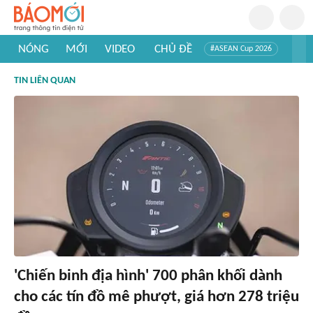
NÓNG
MỚI
VIDEO
CHỦ ĐỀ
#ASEAN Cup 2026
#Trí tuệ nhân tạo
#Mỹ - Iran
#Khám phá Việt Nam
TIN LIÊN QUAN
#Khám phá thế giới
'Chiến binh địa hình' 700 phân khối dành
cho các tín đồ mê phượt, giá hơn 278 triệu