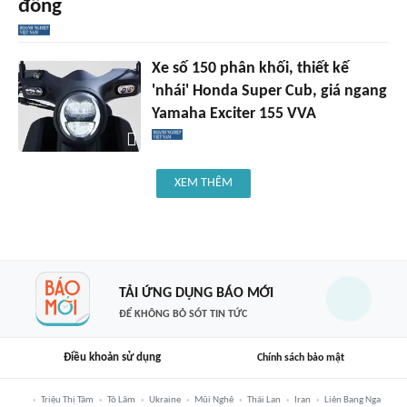
đồng
Xe số 150 phân khối, thiết kế
'nhái' Honda Super Cub, giá ngang
Yamaha Exciter 155 VVA
XEM THÊM
TẢI ỨNG DỤNG BÁO MỚI
ĐỂ KHÔNG BỎ SÓT TIN TỨC
Điều khoản sử dụng
Chính sách bảo mật
Triệu Thị Tâm
Tô Lâm
Ukraine
Mũi Nghê
Thái Lan
Iran
Liên Bang Nga