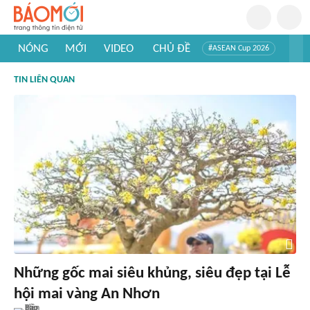
NÓNG
MỚI
VIDEO
CHỦ ĐỀ
#ASEAN Cup 2026
#Trí tuệ nhân tạo
#Mỹ - Iran
#Khám phá Việt Nam
TIN LIÊN QUAN
#Khám phá thế giới
Những gốc mai siêu khủng, siêu đẹp tại Lễ
hội mai vàng An Nhơn