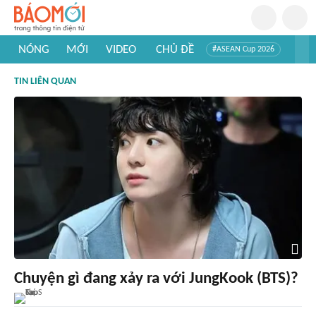
NÓNG
MỚI
VIDEO
CHỦ ĐỀ
#ASEAN Cup 2026
#Trí tuệ nhân tạo
#Mỹ - Iran
#Khám phá Việt Nam
TIN LIÊN QUAN
#Khám phá thế giới
Chuyện gì đang xảy ra với JungKook (BTS)?