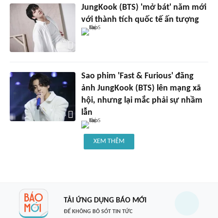
JungKook (BTS) 'mở bát' năm mới
với thành tích quốc tế ấn tượng
Sao phim 'Fast & Furious' đăng
ảnh JungKook (BTS) lên mạng xã
hội, nhưng lại mắc phải sự nhầm
lẫn
XEM THÊM
TẢI ỨNG DỤNG BÁO MỚI
ĐỂ KHÔNG BỎ SÓT TIN TỨC