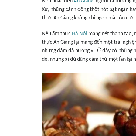
Nếu nhắc đến
An Giang
, người ta thường 
Xứ, những cánh đồng thốt nốt bạt ngàn hay 
thực An Giang không chỉ ngon mà còn cực k
Nếu ẩm thực
Hà Nội
mang nét thanh tao, n
thực An Giang lại mang đến một trải nghiệ
nhưng đậm đà hương vị. Ở đây có những mó
dè, nhưng ai đủ dũng cảm thử một lần lại m