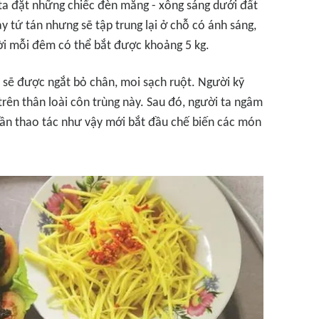
ta đặt những chiếc đèn măng - xông sáng dưới đất
y tứ tán nhưng sẽ tập trung lại ở chỗ có ánh sáng,
ời mỗi đêm có thể bắt được khoảng 5 kg.
ề sẽ được ngắt bỏ chân, moi sạch ruột. Người kỹ
 trên thân loài côn trùng này. Sau đó, người ta ngâm
 lần thao tác như vậy mới bắt đầu chế biến các món