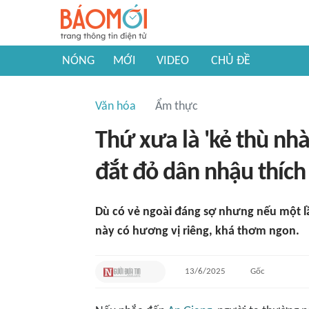
NÓNG
MỚI
VIDEO
CHỦ ĐỀ
Văn hóa
Ẩm thực
Thứ xưa là 'kẻ thù nh
đắt đỏ dân nhậu thíc
Dù có vẻ ngoài đáng sợ nhưng nếu một lầ
này có hương vị riêng, khá thơm ngon.
13/6/2025
Gốc