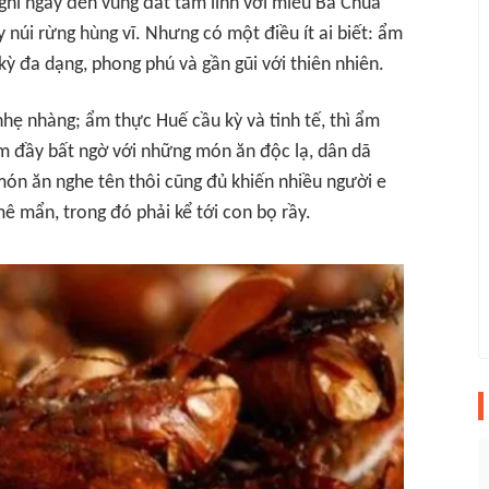
nghĩ ngay đến vùng đất tâm linh với miếu Bà Chúa
núi rừng hùng vĩ. Nhưng có một điều ít ai biết: ẩm
ỳ đa dạng, phong phú và gần gũi với thiên nhiên.
hẹ nhàng; ẩm thực Huế cầu kỳ và tinh tế, thì ẩm
m đầy bất ngờ với những món ăn độc lạ, dân dã
n ăn nghe tên thôi cũng đủ khiến nhiều người e
ê mẩn, trong đó phải kể tới con bọ rầy.