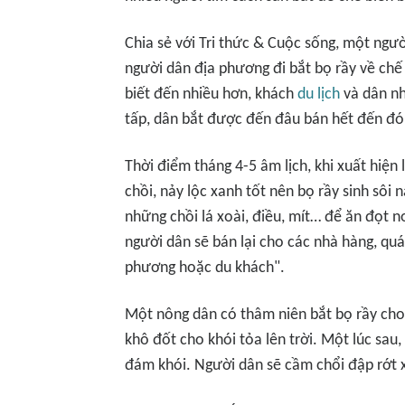
Chia sẻ với
Tri thức & Cuộc sống
, một ngườ
người dân địa phương đi bắt bọ rầy về ch
biết đến nhiều hơn, khách
du lịch
và dân nh
tấp, dân bắt được đến đâu bán hết đến đó
Thời điểm tháng 4-5 âm lịch, khi xuất hi
chồi, nảy lộc xanh tốt nên bọ rầy sinh sôi 
những chồi lá xoài, điều, mít… để ăn đọt 
người dân sẽ bán lại cho các nhà hàng, qu
phương hoặc du khách".
Một nông dân có thâm niên bắt bọ rầy cho 
khô đốt cho khói tỏa lên trời. Một lúc sau
đám khói. Người dân sẽ cầm chổi đập rớt x