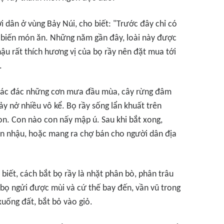
i dân ở vùng Bảy Núi, cho biết: "Trước đây chỉ có
ế biến món ăn. Những năm gần đây, loài này được
ậu rất thích hương vị của bọ rầy nên đặt mua tới
.
ện lác đác những cơn mưa đầu mùa, cây rừng đâm
nảy nở nhiều vô kể. Bọ rầy sống lẩn khuất trên
non. Con nào con nấy mập ú. Sau khi bắt xong,
án nhậu, hoặc mang ra chợ bán cho người dân địa
biết, cách bắt bọ rầy là nhặt phân bò, phân trâu
, bọ ngửi được mùi và cứ thế bay đến, vần vũ trong
uống đất, bắt bỏ vào giỏ.