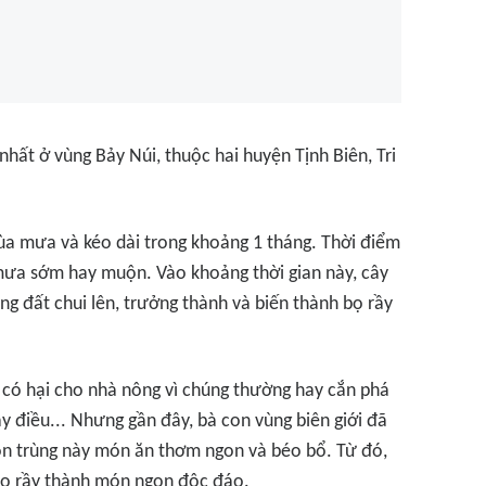
nhất ở vùng Bảy Núi, thuộc hai huyện Tịnh Biên, Tri
mùa mưa và kéo dài trong khoảng 1 tháng. Thời điểm
mưa sớm hay muộn. Vào khoảng thời gian này, cây
ng đất chui lên, trưởng thành và biến thành bọ rầy
g có hại cho nhà nông vì chúng thường hay cắn phá
ây điều... Nhưng gần đây, bà con vùng biên giới đã
côn trùng này món ăn thơm ngon và béo bổ. Từ đó,
 bọ rầy thành món ngon độc đáo.