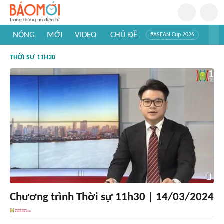
NÓNG
MỚI
VIDEO
CHỦ ĐỀ
#ASEAN Cup 2026
#Trí tuệ nhân tạo
#Mỹ - Iran
#Khám phá Việt Nam
THỜI SỰ 11H30
#Khám phá thế giới
Chương trình Thời sự 11h30 | 14/03/2024