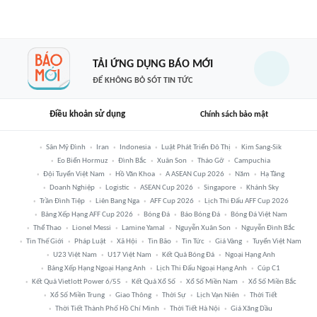
TẢI ỨNG DỤNG BÁO MỚI
ĐỂ KHÔNG BỎ SÓT TIN TỨC
Điều khoản sử dụng
Chính sách bảo mật
Sân Mỹ Đình
Iran
Indonesia
Luật Phát Triển Đô Thị
Kim Sang-Sik
Eo Biển Hormuz
Đình Bắc
Xuân Son
Tháo Gỡ
Campuchia
Đội Tuyển Việt Nam
Hồ Văn Khoa
A ASEAN Cup 2026
Năm
Hạ Tầng
Doanh Nghiệp
Logistic
ASEAN Cup 2026
Singapore
Khánh Sky
Trần Đình Tiệp
Liên Bang Nga
AFF Cup 2026
Lịch Thi Đấu AFF Cup 2026
Bảng Xếp Hạng AFF Cup 2026
Bóng Đá
Báo Bóng Đá
Bóng Đá Việt Nam
Thể Thao
Lionel Messi
Lamine Yamal
Nguyễn Xuân Son
Nguyễn Đình Bắc
Tin Thế Giới
Pháp Luật
Xã Hội
Tin Bão
Tin Tức
Giá Vàng
Tuyển Việt Nam
U23 Việt Nam
U17 Việt Nam
Kết Quả Bóng Đá
Ngoại Hạng Anh
Bảng Xếp Hạng Ngoại Hạng Anh
Lịch Thi Đấu Ngoại Hạng Anh
Cúp C1
Kết Quả Vietlott Power 6/55
Kết Quả Xổ Số
Xổ Số Miền Nam
Xổ Số Miền Bắc
Xổ Số Miền Trung
Giao Thông
Thời Sự
Lịch Vạn Niên
Thời Tiết
Thời Tiết Thành Phố Hồ Chí Minh
Thời Tiết Hà Nội
Giá Xăng Dầu