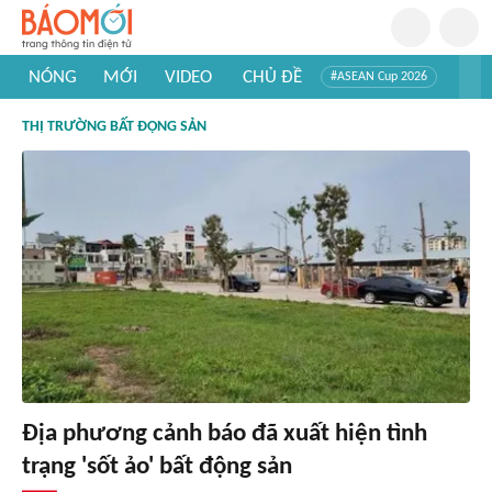
NÓNG
MỚI
VIDEO
CHỦ ĐỀ
#ASEAN Cup 2026
#Trí tuệ nhân tạo
#Mỹ - Iran
#Khám phá Việt Nam
THỊ TRƯỜNG BẤT ĐỘNG SẢN
#Khám phá thế giới
Địa phương cảnh báo đã xuất hiện tình
trạng 'sốt ảo' bất động sản