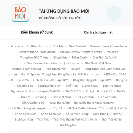
TẢI ỨNG DỤNG BÁO MỚI
ĐỂ KHÔNG BỎ SÓT TIN TỨC
Điều khoản sử dụng
Chính sách bảo mật
Australia
Eo Biển Hormuz
Rửa Tiền
New Zealand
Xaysomphone Phomvihane
Saysomphone Phomvihane
Sân Bay Sydney Kingsford Smith
Malaysia
Trung Học Phổ Thông
Nắng Nóng
Điểm Chuẩn
Chủ Tịch Quốc Hội
New Zealand Cindy Kiro
Quốc Hội Lào
Nhà Nước Việt Nam
Australia Sam Mostyn
Trần Thanh Mẫn
Tô Lâm
Đảng Nhân Dân Cách Mạng Lào
Iran
Ban Chấp Hành Trung Ương Đảng Cộng Sản Việt Nam
Lào
ASEAN Cup 2026
AFF Cup 2026
Lịch Thi Đấu AFF Cup 2026
Bảng Xếp Hạng AFF Cup 2026
Bóng Đá
Báo Bóng Đá
Bóng Đá Việt Nam
Thể Thao
Lionel Messi
Lamine Yamal
Nguyễn Xuân Son
Nguyễn Đình Bắc
Tin Thế Giới
Pháp Luật
Xã Hội
Tin Bão
Tin Tức
Giá Vàng
Tuyển Việt Nam
U23 Việt Nam
U17 Việt Nam
Kết Quả Bóng Đá
Ngoại Hạng Anh
Bảng Xếp Hạng Ngoại Hạng Anh
Lịch Thi Đấu Ngoại Hạng Anh
Cúp C1
Kết Quả Vietlott Power 6/55
Kết Quả Xổ Số
Xổ Số Miền Nam
Xổ Số Miền Bắc
Xổ Số Miền Trung
Giao Thông
Thời Sự
Lịch Vạn Niên
Thời Tiết
Thời Tiết Thành Phố Hồ Chí Minh
Thời Tiết Hà Nội
Giá Xăng Dầu