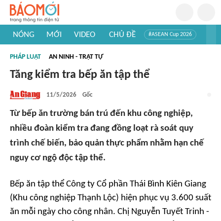
NÓNG
MỚI
VIDEO
CHỦ ĐỀ
#ASEAN Cup 2026
#Trí tuệ nhân tạo
#Mỹ - Iran
#Khám phá Việt Nam
PHÁP LUẬT
AN NINH - TRẬT TỰ
#Khám phá thế giới
Tăng kiểm tra bếp ăn tập thể
11/5/2026
Gốc
Từ bếp ăn trường bán trú đến khu công nghiệp,
nhiều đoàn kiểm tra đang đồng loạt rà soát quy
trình chế biến, bảo quản thực phẩm nhằm hạn chế
nguy cơ ngộ độc tập thể.
Bếp ăn tập thể Công ty Cổ phần Thái Bình Kiên Giang
(Khu công nghiệp Thạnh Lộc) hiện phục vụ 3.600 suất
ăn mỗi ngày cho công nhân. Chị Nguyễn Tuyết Trinh -