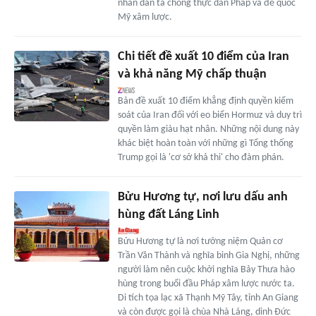
nhân dân ta chống thực dân Pháp và đế quốc
Mỹ xâm lược.
Chi tiết đề xuất 10 điểm của Iran
và khả năng Mỹ chấp thuận
Bản đề xuất 10 điểm khẳng định quyền kiểm
soát của Iran đối với eo biển Hormuz và duy trì
quyền làm giàu hạt nhân. Những nội dung này
khác biệt hoàn toàn với những gì Tổng thống
Trump gọi là 'cơ sở khả thi' cho đàm phán.
Bửu Hương tự, nơi lưu dấu anh
hùng đất Láng Linh
Bửu Hương tự là nơi tưởng niệm Quản cơ
Trần Văn Thành và nghĩa binh Gia Nghị, những
người làm nên cuộc khởi nghĩa Bảy Thưa hào
hùng trong buổi đầu Pháp xâm lược nước ta.
Di tích tọa lạc xã Thạnh Mỹ Tây, tỉnh An Giang
và còn được gọi là chùa Nhà Láng, dinh Đức