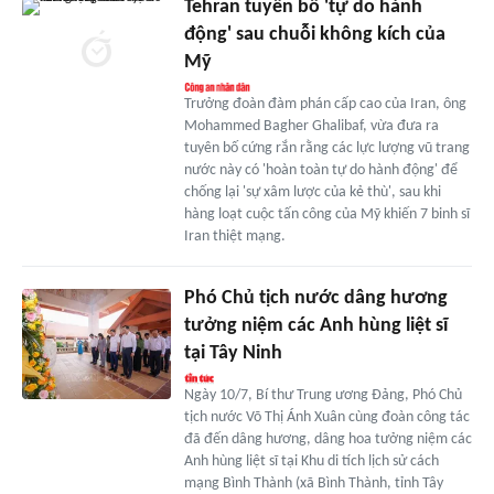
Tehran tuyên bố 'tự do hành
động' sau chuỗi không kích của
Mỹ
Trưởng đoàn đàm phán cấp cao của Iran, ông
Mohammed Bagher Ghalibaf, vừa đưa ra
tuyên bố cứng rắn rằng các lực lượng vũ trang
nước này có 'hoàn toàn tự do hành động' để
chống lại 'sự xâm lược của kẻ thù', sau khi
hàng loạt cuộc tấn công của Mỹ khiến 7 binh sĩ
Iran thiệt mạng.
Phó Chủ tịch nước dâng hương
tưởng niệm các Anh hùng liệt sĩ
tại Tây Ninh
Ngày 10/7, Bí thư Trung ương Đảng, Phó Chủ
tịch nước Võ Thị Ánh Xuân cùng đoàn công tác
đã đến dâng hương, dâng hoa tưởng niệm các
Anh hùng liệt sĩ tại Khu di tích lịch sử cách
mạng Bình Thành (xã Bình Thành, tỉnh Tây