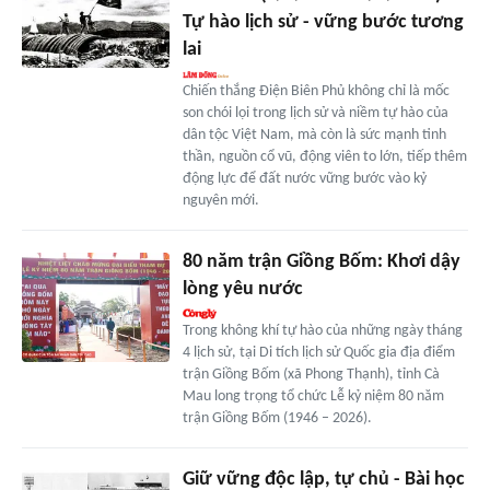
Tự hào lịch sử - vững bước tương
lai
Chiến thắng Điện Biên Phủ không chỉ là mốc
son chói lọi trong lịch sử và niềm tự hào của
dân tộc Việt Nam, mà còn là sức mạnh tinh
thần, nguồn cổ vũ, động viên to lớn, tiếp thêm
động lực để đất nước vững bước vào kỷ
nguyên mới.
80 năm trận Giồng Bốm: Khơi dậy
lòng yêu nước
Trong không khí tự hào của những ngày tháng
4 lịch sử, tại Di tích lịch sử Quốc gia địa điểm
trận Giồng Bốm (xã Phong Thạnh), tỉnh Cà
Mau long trọng tổ chức Lễ kỷ niệm 80 năm
trận Giồng Bốm (1946 – 2026).
Giữ vững độc lập, tự chủ - Bài học