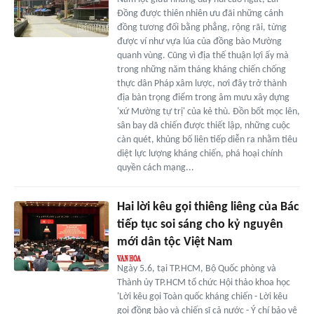
Đồng được thiên nhiên ưu đãi những cánh
đồng tương đối bằng phẳng, rộng rãi, từng
được ví như vựa lúa của đồng bào Mường
quanh vùng. Cũng vì địa thế thuận lợi ấy mà
trong những năm tháng kháng chiến chống
thực dân Pháp xâm lược, nơi đây trở thành
địa bàn trọng điểm trong âm mưu xây dựng
'xứ Mường tự trị' của kẻ thù. Đồn bốt mọc lên,
sân bay dã chiến được thiết lập, những cuộc
càn quét, khủng bố liên tiếp diễn ra nhằm tiêu
diệt lực lượng kháng chiến, phá hoại chính
quyền cách mạng...
Hai lời kêu gọi thiêng liêng của Bác
tiếp tục soi sáng cho kỷ nguyên
mới dân tộc Việt Nam
Ngày 5.6, tại TP.HCM, Bộ Quốc phòng và
Thành ủy TP.HCM tổ chức Hội thảo khoa học
'Lời kêu gọi Toàn quốc kháng chiến - Lời kêu
gọi đồng bào và chiến sĩ cả nước - Ý chí bảo vệ