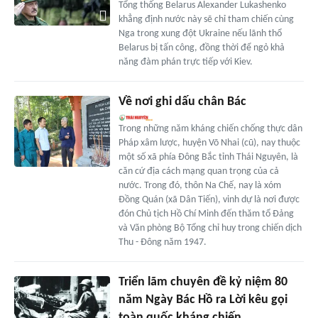
Tổng thống Belarus Alexander Lukashenko
khẳng định nước này sẽ chỉ tham chiến cùng
Nga trong xung đột Ukraine nếu lãnh thổ
Belarus bị tấn công, đồng thời để ngỏ khả
năng đàm phán trực tiếp với Kiev.
Về nơi ghi dấu chân Bác
Trong những năm kháng chiến chống thực dân
Pháp xâm lược, huyện Võ Nhai (cũ), nay thuộc
một số xã phía Đông Bắc tỉnh Thái Nguyên, là
căn cứ địa cách mạng quan trọng của cả
nước. Trong đó, thôn Na Chế, nay là xóm
Đồng Quán (xã Dân Tiến), vinh dự là nơi được
đón Chủ tịch Hồ Chí Minh đến thăm tổ Đảng
và Văn phòng Bộ Tổng chỉ huy trong chiến dịch
Thu - Đông năm 1947.
Triển lãm chuyên đề kỷ niệm 80
năm Ngày Bác Hồ ra Lời kêu gọi
toàn quốc kháng chiến