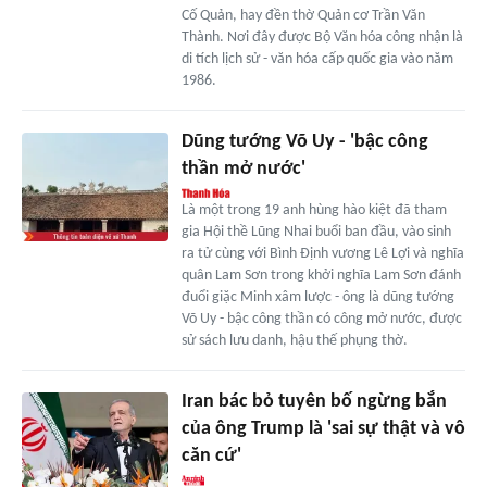
Cố Quản, hay đền thờ Quản cơ Trần Văn
Thành. Nơi đây được Bộ Văn hóa công nhận là
di tích lịch sử - văn hóa cấp quốc gia vào năm
1986.
Dũng tướng Võ Uy - 'bậc công
thần mở nước'
Là một trong 19 anh hùng hào kiệt đã tham
gia Hội thề Lũng Nhai buổi ban đầu, vào sinh
ra tử cùng với Bình Định vương Lê Lợi và nghĩa
quân Lam Sơn trong khởi nghĩa Lam Sơn đánh
đuổi giặc Minh xâm lược - ông là dũng tướng
Võ Uy - bậc công thần có công mở nước, được
sử sách lưu danh, hậu thế phụng thờ.
Iran bác bỏ tuyên bố ngừng bắn
của ông Trump là 'sai sự thật và vô
căn cứ'