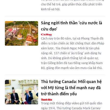
cho thế hệ trẻ, góp phần thúc đẩy phát triển
kinh tế-xã hội.
Sáng ngời tinh thần 'cứu nước là
cứu đạo'
Cách nay tròn 80 năm, tại xã Phong Thạnh đã
diễn ra trận chiến ác liệt chống thực dân Pháp
xâm lược. Tòa thánh Ngọc Minh bị tàn phá
nặng nề, 137 chiến sĩ 'áo trắng' anh dũng hy
sinh. Dù không giành thắng lợi về quân sự,
trận Giồng Bốm đã tạo tiếng vang khắp Nam
Bộ, giáng đòn mạnh vào âm mưu của kẻ thù.
Thủ tướng Canada: Mối quan hệ
với Mỹ từng là thế mạnh nay đã
trở thành điểm yếu
Trong một thông điệp video gửi tới quốc dân
ngày 19/4, Thủ tướng Canada Mark Carney