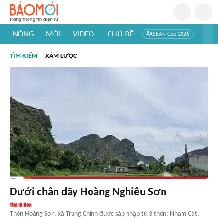
NÓNG
MỚI
VIDEO
CHỦ ĐỀ
#ASEAN Cup 2026
#Trí tuệ nhân tạo
#Mỹ - Iran
#Khám phá Việt Nam
TÌM KIẾM
XÂM LƯỢC
#Khám phá thế giới
Dưới chân dãy Hoàng Nghiêu Sơn
Thôn Hoàng Sơn, xã Trung Chính được sáp nhập từ 3 thôn: Nham Cát,