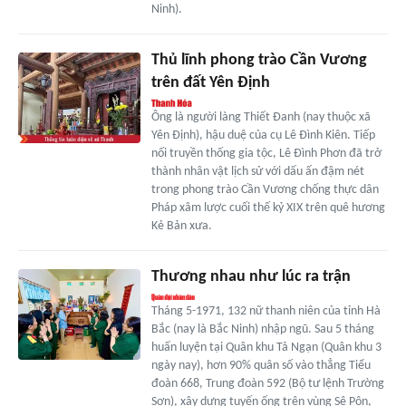
Ninh).
Thủ lĩnh phong trào Cần Vương
trên đất Yên Định
Ông là người làng Thiết Đanh (nay thuộc xã
Yên Định), hậu duệ của cụ Lê Đình Kiên. Tiếp
nối truyền thống gia tộc, Lê Đình Phơn đã trở
thành nhân vật lịch sử với dấu ấn đậm nét
trong phong trào Cần Vương chống thực dân
Pháp xâm lược cuối thế kỷ XIX trên quê hương
Kẻ Bản xưa.
Thương nhau như lúc ra trận
Tháng 5-1971, 132 nữ thanh niên của tỉnh Hà
Bắc (nay là Bắc Ninh) nhập ngũ. Sau 5 tháng
huấn luyện tại Quân khu Tả Ngạn (Quân khu 3
ngày nay), hơn 90% quân số vào thẳng Tiểu
đoàn 668, Trung đoàn 592 (Bộ tư lệnh Trường
Sơn), xây dựng tuyến ống trên vùng Sê Pôn,