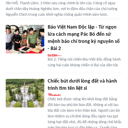
Yên Mỗ, Thanh Liêm. 3 thôn này cũng chính là tên của 3 làng cổ ngay
dưới chân dãy Hoàng Nghiêu Sơn, nơi in đậm dấu chân của chủ tướng
Nguyễn Chích trong cuộc khởi nghĩa chống quân Minh xâm lược.
Báo Việt Nam Độc lập - Từ ngọn
lửa cách mạng Pác Bó đến sứ
mệnh báo chí trong kỷ nguyên số
- Bài 2
Bài 2: Tiếng nói chiến khu Việt Bắc đồng hành
cùng hai cuộc kháng chiến vĩ đại của dân tộc
Chiếc bút dưới lòng đất và hành
trình tìm tên liệt sĩ
Chiếc bút được nâng lên khỏi lòng đất bằng
đôi bàn tay phủ kín bùn đất. Không ai vội lau
lớp đất còn bám trên thân bút. Người cán bộ
làm nhiệm vụ chỉ khẽ dùng đầu ngón tay gạt
từng hạt đất nhỏ, đủ để những dòng chữ khắc
trên lớp kim loại cũ dần hiện ra: 'Quyết tâm