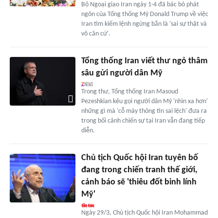
Bộ Ngoại giao Iran ngày 1-4 đã bác bỏ phát
ngôn của Tổng thống Mỹ Donald Trump về việc
Iran tìm kiếm lệnh ngừng bắn là 'sai sự thật và
vô căn cứ'.
Tổng thống Iran viết thư ngỏ thâm
sâu gửi người dân Mỹ
Trong thư, Tổng thống Iran Masoud
Pezeshkian kêu gọi người dân Mỹ 'nhìn xa hơn'
những gì mà 'cỗ máy thông tin sai lệch' đưa ra
trong bối cảnh chiến sự tại Iran vẫn đang tiếp
diễn.
Chủ tịch Quốc hội Iran tuyên bố
đang trong chiến tranh thế giới,
cảnh báo sẽ 'thiêu đốt binh lính
Mỹ'
Ngày 29/3, Chủ tịch Quốc hội Iran Mohammad