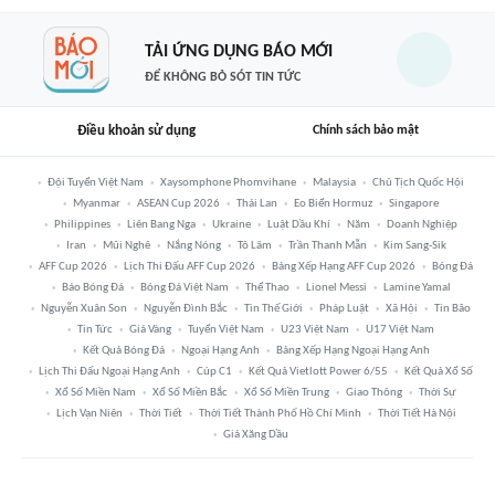
TẢI ỨNG DỤNG BÁO MỚI
ĐỂ KHÔNG BỎ SÓT TIN TỨC
Điều khoản sử dụng
Chính sách bảo mật
Đội Tuyển Việt Nam
Xaysomphone Phomvihane
Malaysia
Chủ Tịch Quốc Hội
Myanmar
ASEAN Cup 2026
Thái Lan
Eo Biển Hormuz
Singapore
Philippines
Liên Bang Nga
Ukraine
Luật Dầu Khí
Năm
Doanh Nghiệp
Iran
Mũi Nghê
Nắng Nóng
Tô Lâm
Trần Thanh Mẫn
Kim Sang-Sik
AFF Cup 2026
Lịch Thi Đấu AFF Cup 2026
Bảng Xếp Hạng AFF Cup 2026
Bóng Đá
Báo Bóng Đá
Bóng Đá Việt Nam
Thể Thao
Lionel Messi
Lamine Yamal
Nguyễn Xuân Son
Nguyễn Đình Bắc
Tin Thế Giới
Pháp Luật
Xã Hội
Tin Bão
Tin Tức
Giá Vàng
Tuyển Việt Nam
U23 Việt Nam
U17 Việt Nam
Kết Quả Bóng Đá
Ngoại Hạng Anh
Bảng Xếp Hạng Ngoại Hạng Anh
Lịch Thi Đấu Ngoại Hạng Anh
Cúp C1
Kết Quả Vietlott Power 6/55
Kết Quả Xổ Số
Xổ Số Miền Nam
Xổ Số Miền Bắc
Xổ Số Miền Trung
Giao Thông
Thời Sự
Lịch Vạn Niên
Thời Tiết
Thời Tiết Thành Phố Hồ Chí Minh
Thời Tiết Hà Nội
Giá Xăng Dầu