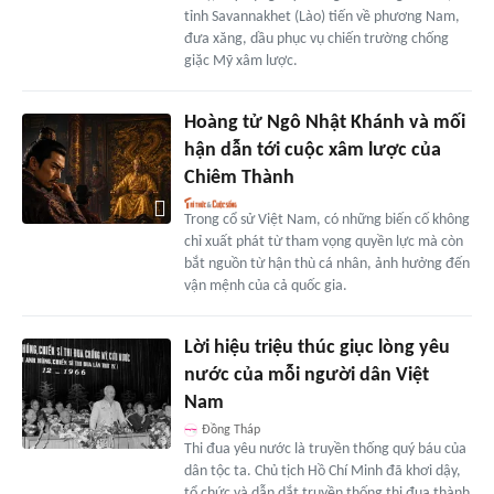
tỉnh Savannakhet (Lào) tiến về phương Nam,
đưa xăng, dầu phục vụ chiến trường chống
giặc Mỹ xâm lược.
Hoàng tử Ngô Nhật Khánh và mối
hận dẫn tới cuộc xâm lược của
Chiêm Thành
Trong cổ sử Việt Nam, có những biến cố không
chỉ xuất phát từ tham vọng quyền lực mà còn
bắt nguồn từ hận thù cá nhân, ảnh hưởng đến
vận mệnh của cả quốc gia.
Lời hiệu triệu thúc giục lòng yêu
nước của mỗi người dân Việt
Nam
Đồng Tháp
Thi đua yêu nước là truyền thống quý báu của
dân tộc ta. Chủ tịch Hồ Chí Minh đã khơi dậy,
tổ chức và dẫn dắt truyền thống thi đua thành