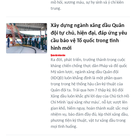
mồ hôi, xương máu, sự hy sinh và ý chí kiên
trung.
Xây dựng ngành xăng dầu Quân
đội tự chủ, hiện đại, đáp ứng yêu
cầu bảo vệ Tổ quốc trong tình
hình mới
Ra đời, phát triển, trưởng thành trong cuộc
kháng chiến chống thực dân Pháp và đế quốc
Mỹ xâm lược, ngành xăng dầu Quân đội
(XDQĐ) luôn khẳng định là một phần quan
trọng trong hệ thống hậu cần-kỹ thuật của
Quân đội ta. Trải qua hơn 7 thập kỷ, Bộ đội
Xăng dầu luôn khắc ghi lời dạy của Chủ tịch Hồ
Chí Minh 'quý xăng như máu', nỗ lực vượt lên
gian khổ, hiểm nguy, hoàn thành xuất sắc mọi
nhiệm vụ, bảo đảm đầy đủ, kịp thời xăng dầu,
phương tiện kỹ thuật, vật tư xăng dầu trong
mọi tình huống.