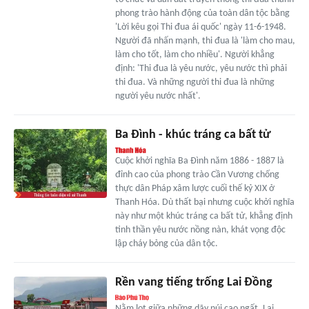
phong trào hành động của toàn dân tộc bằng
'Lời kêu gọi Thi đua ái quốc' ngày 11-6-1948.
Người đã nhấn mạnh, thi đua là 'làm cho mau,
làm cho tốt, làm cho nhiều'. Người khẳng
định: 'Thi đua là yêu nước, yêu nước thì phải
thi đua. Và những người thi đua là những
người yêu nước nhất'.
Ba Đình - khúc tráng ca bất tử
Cuộc khởi nghĩa Ba Đình năm 1886 - 1887 là
đỉnh cao của phong trào Cần Vương chống
thực dân Pháp xâm lược cuối thế kỷ XIX ở
Thanh Hóa. Dù thất bại nhưng cuộc khởi nghĩa
này như một khúc tráng ca bất tử, khẳng định
tinh thần yêu nước nồng nàn, khát vọng độc
lập cháy bỏng của dân tộc.
Rền vang tiếng trống Lai Đồng
Nằm lọt giữa những dãy núi cao ngất, Lai