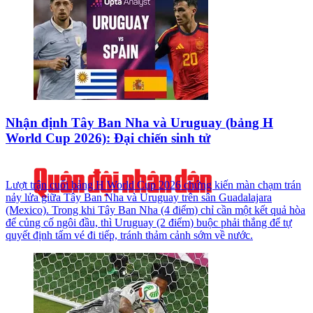
Nhận định Tây Ban Nha và Uruguay (bảng H
World Cup 2026): Đại chiến sinh tử
Lượt trận cuối bảng H World Cup 2026 chứng kiến màn chạm trán
nảy lửa giữa Tây Ban Nha và Uruguay trên sân Guadalajara
(Mexico). Trong khi Tây Ban Nha (4 điểm) chỉ cần một kết quả hòa
để củng cố ngôi đầu, thì Uruguay (2 điểm) buộc phải thắng để tự
quyết định tấm vé đi tiếp, tránh thảm cảnh sớm về nước.