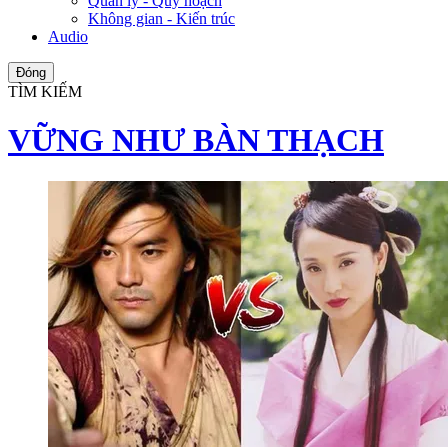
Quản lý - Quy hoạch
Không gian - Kiến trúc
Audio
Đóng
TÌM KIẾM
VỮNG NHƯ BÀN THẠCH