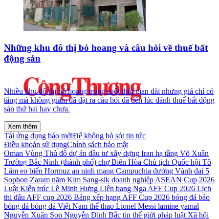
Những khu đô thị bỏ hoang và câu hỏi về thuế bất
động sản
Nhiều khu đô thị bỏ hoang trong suốt thời gian dài nhưng giá chỉ có
tăng mà không giảm đã đặt ra câu hỏi đã đến lúc đánh thuế bất động
sản thứ hai hay chưa.
Xem thêm
Tải ứng dụng báo mới
Để không bỏ sót tin tức
Điều khoản sử dụng
Chính sách bảo mật
Oman
Vùng Thủ đô
dự án đầu tư xây dựng
Iran
hạ tầng
Võ Xuân
Trường
Bắc Ninh (thành phố)
chợ Biên Hòa
Chủ tịch Quốc hội
Tô
Lâm
eo biển Hormuz
an ninh mạng
Campuchia
đường Vành đai 5
Sophon Zaram
năm
Kim Sang-sik
doanh nghiệp
ASEAN Cup 2026
Luật Kiến trúc
Lê Minh Hưng
Liên bang Nga
AFF Cup 2026
Lịch
thi đấu AFF cup 2026
Bảng xếp hạng AFF Cup 2026
bóng đá
báo
bóng đá
bóng đá Việt Nam
thể thao
Lionel Messi
lamine yamal
Nguyễn Xuân Son
Nguyễn Đình Bắc
tin thế giới
pháp luật
Xã hội