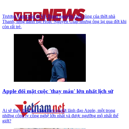
Trương Tam Giáp là Võ Trạng nguyên cuối cùng của thời nhà
Thanh, từng đánh bại Hoắc Nguyên Giáp nhưng ông lại qua đời khi
còn rất trẻ.
Apple đối mặt cuộc 'thay máu' lớn nhất lịch sử
Ai sẽ thay thế Tim Cook làm người lãnh đạo Apple, một trong
những công ty công nghệ lớn nhất và được ngưỡng mộ nhất thế
giới?