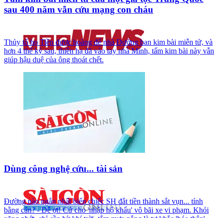
sau 400 năm vẫn cứu mạng con cháu
Thủy tổ họ Tiền được hoàng đế nhà Đường ban kim bài miễn tử, và
hơn 4 thế kỷ sau, thiên hạ đã vào tay nhà Minh, tấm kim bài này vẫn
giúp hậu duệ của ông thoát chết.
Dùng công nghệ cứu... tài sản
Đường nào ngắn nhất biến chiếc SH đắt tiền thành sắt vụn... tính
bằng cân? - Dễ ợt! Cứ cho 'nhập hộ khẩu' vô bãi xe vi phạm. Khỏi