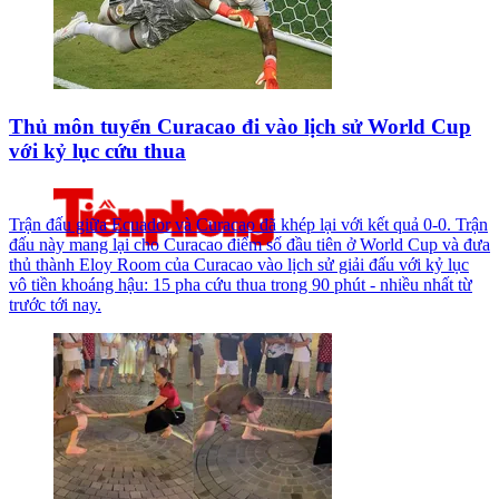
Thủ môn tuyển Curacao đi vào lịch sử World Cup
với kỷ lục cứu thua
Trận đấu giữa Ecuador và Curacao đã khép lại với kết quả 0-0. Trận
đấu này mang lại cho Curacao điểm số đầu tiên ở World Cup và đưa
thủ thành Eloy Room của Curacao vào lịch sử giải đấu với kỷ lục
vô tiền khoáng hậu: 15 pha cứu thua trong 90 phút - nhiều nhất từ
trước tới nay.