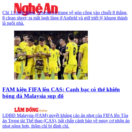
Chi 13 triệu bảng, Arsenal có trung vệ góp công vào chuỗi 8 thắng,
8 clean sheet; ra mắt lạnh lùng ở Anfield và giữ triết lý khung thành
là ngôi nhà.
FAM kiện FIFA lên CAS: Canh bạc có thể khiến
bóng đá Malaysia sụp đổ
LĐBĐ Malaysia (FAM) quyết kháng cáo án phạt của FIFA lên Tòa
án Trọng tài Thể thao (CAS), bất chấp cảnh báo về nguy cơ nhận án
phạt nặng hơn, thậm chí bị đình chỉ.