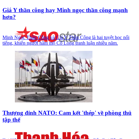
Giá Y thần công hay Minh ngọc thần công mạnh
hơn?
Minh Ngọc Thần Công và Giá Y Thần Công là hai tuyệt học nổi
tiếng, khiến người hâm mộ Cổ Long tranh luận nhiều năm.
Thượng đỉnh NATO: Cam kết 'thép' về phòng thủ
tập thể