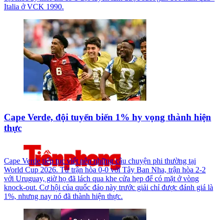
Italia ở VCK 1990.
Cape Verde, đội tuyển biến 1% hy vọng thành hiện
thực
Cape Verde tiếp tục viết nên những câu chuyện phi thường tại
World Cup 2026. Từ trận hòa 0-0 với Tây Ban Nha, trận hòa 2-2
với Uruguay, giờ họ đã lách qua khe cửa hẹp để có mặt ở vòng
knock-out. Cơ hội của quốc đảo này trước giải chỉ được đánh giá là
1%, nhưng nay nó đã thành hiện thực.