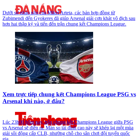
Dưới sự nhào nặn của Mikel Arteta, các bản hợp đồng từ
Zubimendi đến Gyokeres đã giúp Arsenal giải cơn khát vô địch sau
hơn hai thập kỷ và tiến đến trận chung kết Champions League.
Xem trực tiếp chung kết Champions League PSG vs
Arsenal khi nào, ở đâu?
Lúc 23h00 hôm nay, trận chung kết Champions League giữa PSG
vs Arsenal sẽ diễn ra. Màn so tài đỉnh cao này sẽ khép lại một mùa
giải sôi động cấp CLB, nhường chỗ cho sân chơi đội tuyển quốc
gia.