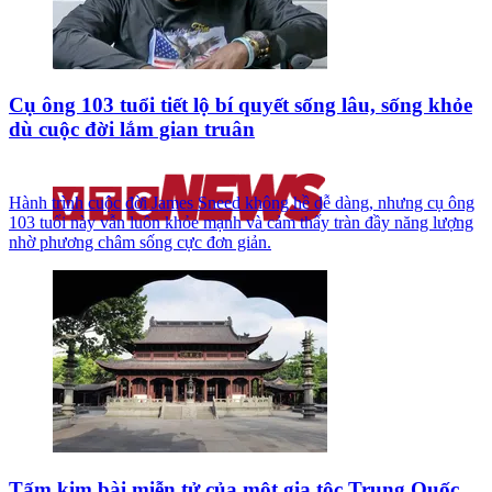
Cụ ông 103 tuổi tiết lộ bí quyết sống lâu, sống khỏe
dù cuộc đời lắm gian truân
Hành trình cuộc đời James Sneed không hề dễ dàng, nhưng cụ ông
103 tuổi này vẫn luôn khỏe mạnh và cảm thấy tràn đầy năng lượng
nhờ phương châm sống cực đơn giản.
Tấm kim bài miễn tử của một gia tộc Trung Quốc