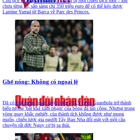
Chủ tịch El-Khelaifi và PSG chuẩn bị một chiến dịch mới – lớn
chưa từng có, sẵn sàng chi 350 triệu euro để có thể kéo được
Lamine Yamal từ Barca về Parc des Princes.
Ghế nóng: Không có ngoại lệ
Đã có thời điểm, huấn luyện viên (HLV) Pep Guardiola trở thành
biểu tượng 'bất khả xâm phạm' của bóng đá tấn công. Nhưng trong
vòng quay khắc nghiệt, của thành tích không được như mong
muốn, chiến lược gia người Tây Ban Nha đối mặt với một câu
chuyện rất đời: Nguy cơ bị sa thải.