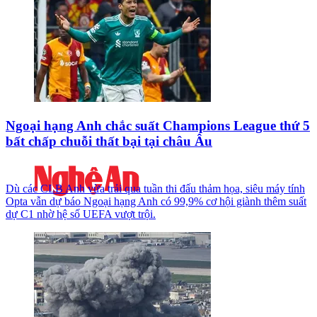
Ngoại hạng Anh chắc suất Champions League thứ 5
bất chấp chuỗi thất bại tại châu Âu
Dù các CLB Anh vừa trải qua tuần thi đấu thảm họa, siêu máy tính
Opta vẫn dự báo Ngoại hạng Anh có 99,9% cơ hội giành thêm suất
dự C1 nhờ hệ số UEFA vượt trội.