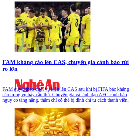
FAM kháng cáo lên CAS, chuyên gia cảnh báo rủi
ro lớn
FAM quyết theo đuổi vụ kiện lên CAS sau khi bị FIFA bác kháng
cáo trong vụ bảy cầu thủ. Chuyên gia và lãnh đạo AFC cảnh báo
nguy cơ tăng nặng, thậm chí có thể bị đình chỉ tư cách thành viên.