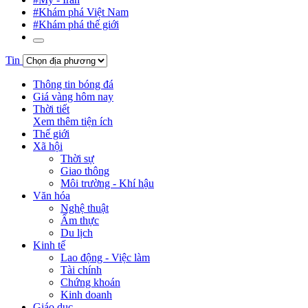
#Khám phá Việt Nam
#Khám phá thế giới
Tin
Thông tin bóng đá
Giá vàng hôm nay
Thời tiết
Xem thêm tiện ích
Thế giới
Xã hội
Thời sự
Giao thông
Môi trường - Khí hậu
Văn hóa
Nghệ thuật
Ẩm thực
Du lịch
Kinh tế
Lao động - Việc làm
Tài chính
Chứng khoán
Kinh doanh
Giáo dục