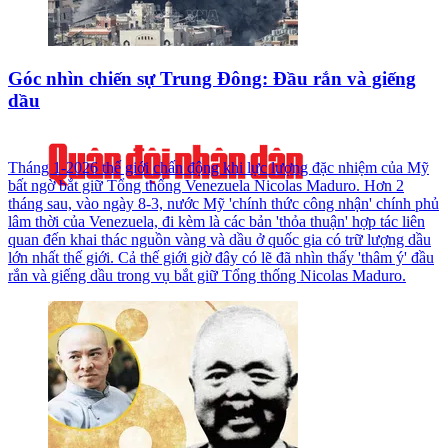
Góc nhìn chiến sự Trung Đông: Đầu rắn và giếng
dầu
Tháng 1-2026 thế giới chấn động khi lực lượng đặc nhiệm của Mỹ
bất ngờ bắt giữ Tổng thống Venezuela Nicolas Maduro. Hơn 2
tháng sau, vào ngày 8-3, nước Mỹ 'chính thức công nhận' chính phủ
lâm thời của Venezuela, đi kèm là các bản 'thỏa thuận' hợp tác liên
quan đến khai thác nguồn vàng và dầu ở quốc gia có trữ lượng dầu
lớn nhất thế giới. Cả thế giới giờ đây có lẽ đã nhìn thấy 'thâm ý' đầu
rắn và giếng dầu trong vụ bắt giữ Tổng thống Nicolas Maduro.