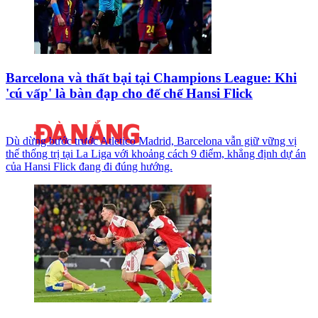
Barcelona và thất bại tại Champions League: Khi
'cú vấp' là bàn đạp cho đế chế Hansi Flick
Dù dừng bước trước Atletico Madrid, Barcelona vẫn giữ vững vị
thế thống trị tại La Liga với khoảng cách 9 điểm, khẳng định dự án
của Hansi Flick đang đi đúng hướng.