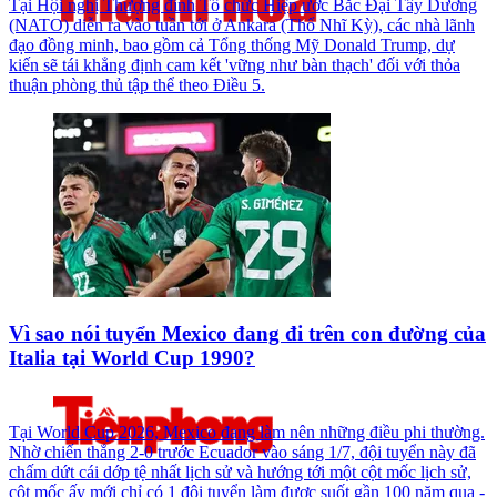
Tại Hội nghị Thượng đỉnh Tổ chức Hiệp ước Bắc Đại Tây Dương
(NATO) diễn ra vào tuần tới ở Ankara (Thổ Nhĩ Kỳ), các nhà lãnh
đạo đồng minh, bao gồm cả Tổng thống Mỹ Donald Trump, dự
kiến sẽ tái khẳng định cam kết 'vững như bàn thạch' đối với thỏa
thuận phòng thủ tập thể theo Điều 5.
Vì sao nói tuyển Mexico đang đi trên con đường của
Italia tại World Cup 1990?
Tại World Cup 2026, Mexico đang làm nên những điều phi thường.
Nhờ chiến thắng 2-0 trước Ecuador vào sáng 1/7, đội tuyển này đã
chấm dứt cái dớp tệ nhất lịch sử và hướng tới một cột mốc lịch sử,
cột mốc ấy mới chỉ có 1 đội tuyển làm được suốt gần 100 năm qua -