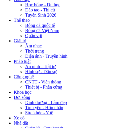
Học bổng - Du học
Đào tạo - Thi cử
Tuyển Sinh 2026
Thể thao
Bóng đá quốc tế
Bóng đá Việt Nam
Quần vợt
Giải trí
Âm nhạc
Thời trang
Điện ảnh - Truyền hình
Pháp luật
An ninh - Trật tự
Hình sự - Dân sự
Công nghệ
CNTT - Viễn thông
Thiết bị - Phần cứng
Khoa học
Đời sống
Dinh dưỡng - Làm đẹp
Tình yêu - Hôn nhân
Sức khỏe - Y tế
Xe cộ
Nhà đất