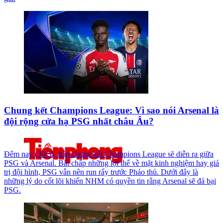
Chung kết Champions League: Vì sao nói Arsenal là
đội rộng cửa hạ PSG nhất châu Âu?
Đêm nay (30/5), trận chung kết Champions League sẽ diễn ra giữa
PSG và Arsenal. Bất chấp những lợi thế về mặt kinh nghiệm hay giá
trị đội hình, PSG vẫn nên run rẩy trước Pháo thủ. Dưới đây là
những lý do cốt lõi khiến NHM có quyền tin rằng Arsenal sẽ đả bại
PSG.