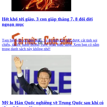
Hết khổ tới giàu, 3 con giáp tháng 7, 8 đổi đời
ngoạn mục
Tạm biệt vận xui đeo bám, 3 con giáp này sắp được cát tinh soi
chiếu, tài lộc hanh thông, cuộc sống giàu sang. Xem bạn có nằm
trong danh sách này không nhé!
Mỹ lo Hàn Quốc nghiêng về Trung Quốc sau khi có