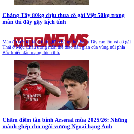
Chàng Tây 80kg chịu thua cô gái Việt 50kg trong
màn thi đẩy gậy kịch tính
Màn đọ sức tài kịch tính giữa chàng du khách Tây cao lớn và cô gái
Thái ở Mộc Châu trong môn thể thao dân gian của vùng núi phía
Bắc khiến dân mạng thích thú.
Chấm điểm tân binh Arsenal mùa 2025/26: Những
mảnh ghép cho ngôi vương Ngoại hạng Anh