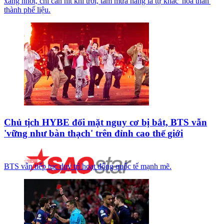
xăng nhớt, chỉ cần hít khí trời, tắm mưa nắng là tự khắc 'hóa thân'
thành phế liệu.
Chủ tịch HYBE đối mặt nguy cơ bị bắt, BTS vẫn
'vững như bàn thạch' trên đỉnh cao thế giới
BTS vẫn tiếp tục duy trì hoạt động quốc tế mạnh mẽ.