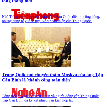
tổng thống mới
Nhà Trắng cho rằng cuộc bầu cử ở Hàn Quốc diễn ra công bằng,
nhưng cũng bày tỏ lo ngại về sự can thiệp của Trung Quốc.
Trung Quốc nói chuyến thăm Moskva của ông Tập
Cận Bình là 'thành công toàn diện'
Tổng thống Nga Vladimir Putin và người đồng cấp Trung Quốc
Tập Cận Bình đã ký kết nhiều văn kiện hợp tác.