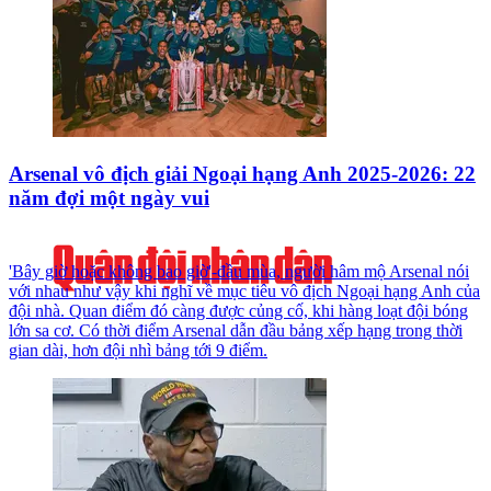
Arsenal vô địch giải Ngoại hạng Anh 2025-2026: 22
năm đợi một ngày vui
'Bây giờ hoặc không bao giờ'-đầu mùa, người hâm mộ Arsenal nói
với nhau như vậy khi nghĩ về mục tiêu vô địch Ngoại hạng Anh của
đội nhà. Quan điểm đó càng được củng cố, khi hàng loạt đội bóng
lớn sa cơ. Có thời điểm Arsenal dẫn đầu bảng xếp hạng trong thời
gian dài, hơn đội nhì bảng tới 9 điểm.