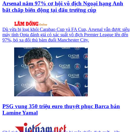
Arsenal nắm 97% cơ hội vô địch Ngoại hạng Anh
bất chấp biến động tại đấu trường cúp
Dù vừa bị loại khỏi Carabao Cup và FA Cup, Arsenal vẫn được siêu
máy tính Opta đánh giá có xác suất vô địch Premier League lên đến
97%, bỏ xa đối thủ bám đuổi Manchester City.
PSG vung 350 triệu euro thuyết phục Barca bán
Lamine Yamal