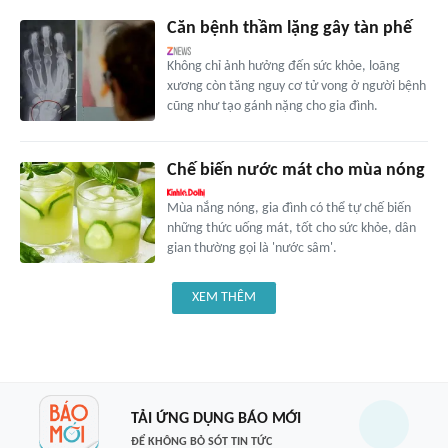
Căn bệnh thầm lặng gây tàn phế
Không chỉ ảnh hưởng đến sức khỏe, loãng
xương còn tăng nguy cơ tử vong ở người bệnh
cũng như tạo gánh nặng cho gia đình.
Chế biến nước mát cho mùa nóng
Mùa nắng nóng, gia đình có thể tự chế biến
những thức uống mát, tốt cho sức khỏe, dân
gian thường gọi là 'nước sâm'.
XEM THÊM
TẢI ỨNG DỤNG BÁO MỚI
ĐỂ KHÔNG BỎ SÓT TIN TỨC