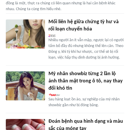
đồng là một, thực ra chúng có liên quan nhưng là hai căn bệnh khác
nhau. Chúng ta cùng tìm hiểu nhé.
Mối liên hệ giữa chứng tỳ hư và
rối loạn chuyển hóa
Nhiều người ăn ít vẫn mập, ngược lại có người
tẩm bổ đầy đủ nhưng không thể lên cân. Theo
Đông y, khi tỳ khí hư nhược, cơ thể sẽ bị rối
loạn, việc hấp thụ dinh dưỡng bị ảnh hưởng.
Mỹ nhân showbiz từng 2 lần lộ
ảnh thân mật trong ô tô, nay thay
đổi khó tin
Sau hàng loạt ồn ào, sự nghiệp của mỹ nhân
showbiz gần như bị đóng băng.
Đoán bệnh qua hình dạng và màu
sắc của móng tay