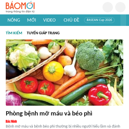
NÓNG
MỚI
VIDEO
CHỦ ĐỀ
#ASEAN Cup 2026
#Trí tuệ nhân tạo
#Mỹ - Iran
#Khám phá Việt Nam
TÌM KIẾM
TUYẾN GIÁP TRẠNG
#Khám phá thế giới
Phòng bệnh mỡ máu và béo phì
Bệnh mỡ máu và bệnh béo phì thường bị nhiều người hiểu lầm và đánh