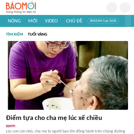
NÓNG
MỚI
VIDEO
CHỦ ĐỀ
#ASEAN Cup 2026
#Trí tuệ nhân tạo
#Mỹ - Iran
#Khám phá Việt Nam
TÌM KIẾM
TUỔI VÀNG
#Khám phá thế giới
Điểm tựa cho cha mẹ lúc xế chiều
Lúc con còn nhỏ, cha mẹ là người bạn lớn đồng hành trên chặng đường