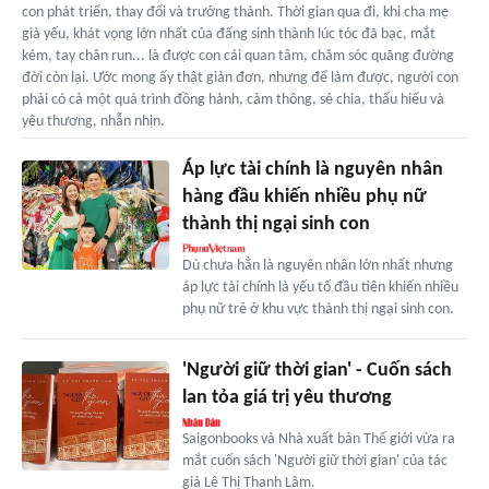
con phát triển, thay đổi và trưởng thành. Thời gian qua đi, khi cha mẹ
già yếu, khát vọng lớn nhất của đấng sinh thành lúc tóc đã bạc, mắt
kém, tay chân run... là được con cái quan tâm, chăm sóc quãng đường
đời còn lại. Ước mong ấy thật giản đơn, nhưng để làm được, người con
phải có cả một quá trình đồng hành, cảm thông, sẻ chia, thấu hiểu và
yêu thương, nhẫn nhịn.
Áp lực tài chính là nguyên nhân
hàng đầu khiến nhiều phụ nữ
thành thị ngại sinh con
Dù chưa hẳn là nguyên nhân lớn nhất nhưng
áp lực tài chính là yếu tố đầu tiên khiến nhiều
phụ nữ trẻ ở khu vực thành thị ngại sinh con.
'Người giữ thời gian' - Cuốn sách
lan tỏa giá trị yêu thương
Saigonbooks và Nhà xuất bản Thế giới vừa ra
mắt cuốn sách 'Người giữ thời gian' của tác
giả Lê Thị Thanh Lâm.