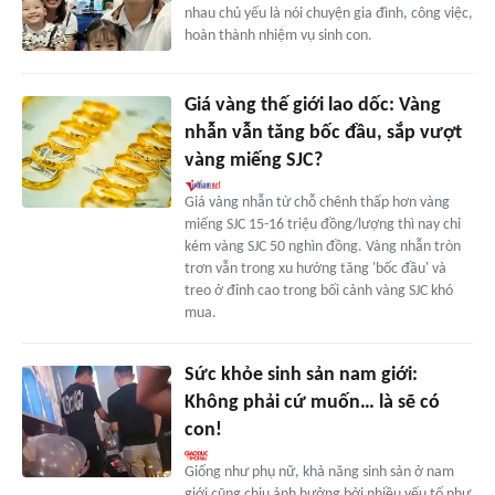
nhau chủ yếu là nói chuyện gia đình, công việc,
hoàn thành nhiệm vụ sinh con.
Giá vàng thế giới lao dốc: Vàng
nhẫn vẫn tăng bốc đầu, sắp vượt
vàng miếng SJC?
Giá vàng nhẫn từ chỗ chênh thấp hơn vàng
miếng SJC 15-16 triệu đồng/lượng thì nay chỉ
kém vàng SJC 50 nghìn đồng. Vàng nhẫn tròn
trơn vẫn trong xu hướng tăng 'bốc đầu' và
treo ở đỉnh cao trong bối cảnh vàng SJC khó
mua.
Sức khỏe sinh sản nam giới:
Không phải cứ muốn… là sẽ có
con!
Giống như phụ nữ, khả năng sinh sản ở nam
giới cũng chịu ảnh hưởng bởi nhiều yếu tố như