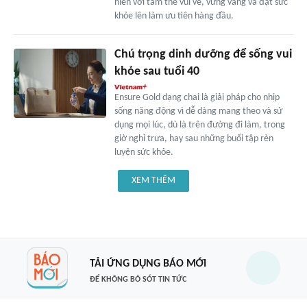
niên với tâm thế vui vẻ, vững vàng và đặt sức
khỏe lên làm ưu tiên hàng đầu.
Chú trọng dinh dưỡng để sống vui
khỏe sau tuổi 40
Ensure Gold dạng chai là giải pháp cho nhịp
sống năng động vì dễ dàng mang theo và sử
dụng mọi lúc, dù là trên đường đi làm, trong
giờ nghỉ trưa, hay sau những buổi tập rèn
luyện sức khỏe.
XEM THÊM
TẢI ỨNG DỤNG BÁO MỚI
ĐỂ KHÔNG BỎ SÓT TIN TỨC