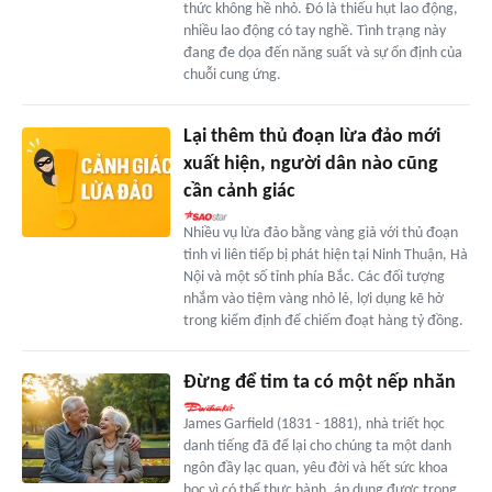
thức không hề nhỏ. Đó là thiếu hụt lao động,
nhiều lao động có tay nghề. Tình trạng này
đang đe dọa đến năng suất và sự ổn định của
chuỗi cung ứng.
Lại thêm thủ đoạn lừa đảo mới
xuất hiện, người dân nào cũng
cần cảnh giác
Nhiều vụ lừa đảo bằng vàng giả với thủ đoạn
tinh vi liên tiếp bị phát hiện tại Ninh Thuận, Hà
Nội và một số tỉnh phía Bắc. Các đối tượng
nhắm vào tiệm vàng nhỏ lẻ, lợi dụng kẽ hở
trong kiểm định để chiếm đoạt hàng tỷ đồng.
Đừng để tim ta có một nếp nhăn
James Garfield (1831 - 1881), nhà triết học
danh tiếng đã để lại cho chúng ta một danh
ngôn đầy lạc quan, yêu đời và hết sức khoa
học vì có thể thực hành, áp dụng được trong