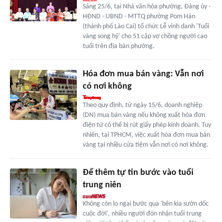
Sáng 25/6, tại Nhà văn hóa phường, Đảng ủy -
HĐND - UBND - MTTQ phường Pom Hán
(thành phố Lào Cai) tổ chức Lễ vinh danh 'Tuổi
vàng song hỷ' cho 51 cặp vợ chồng người cao
tuổi trên địa bàn phường.
Hóa đơn mua bán vàng: Vẫn nơi
có nơi không
Theo quy định, từ ngày 15/6, doanh nghiệp
(DN) mua bán vàng nếu không xuất hóa đơn
điện tử có thể bị rút giấy phép kinh doanh. Tuy
nhiên, tại TPHCM, việc xuất hóa đơn mua bán
vàng tại nhiều cửa tiệm vẫn nơi có nơi không.
Để thêm tự tin bước vào tuổi
trung niên
Không còn lo ngại bước qua 'bên kia sườn dốc
cuộc đời', nhiều người đón nhận tuổi trung