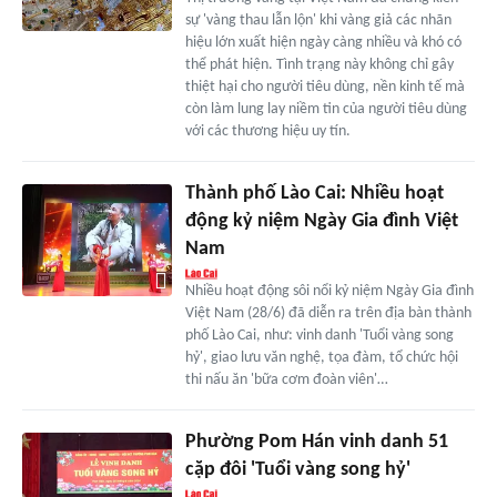
sự 'vàng thau lẫn lộn' khi vàng giả các nhãn
hiệu lớn xuất hiện ngày càng nhiều và khó có
thể phát hiện. Tình trạng này không chỉ gây
thiệt hại cho người tiêu dùng, nền kinh tế mà
còn làm lung lay niềm tin của người tiêu dùng
với các thương hiệu uy tín.
Thành phố Lào Cai: Nhiều hoạt
động kỷ niệm Ngày Gia đình Việt
Nam
Nhiều hoạt động sôi nổi kỷ niệm Ngày Gia đình
Việt Nam (28/6) đã diễn ra trên địa bàn thành
phố Lào Cai, như: vinh danh 'Tuổi vàng song
hỷ', giao lưu văn nghệ, tọa đàm, tổ chức hội
thi nấu ăn 'bữa cơm đoàn viên'…
Phường Pom Hán vinh danh 51
cặp đôi 'Tuổi vàng song hỷ'