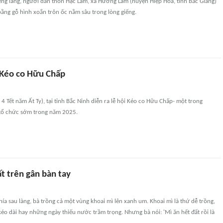
iếng làng, người dân thôn Hạc Lâm, xã Hương Lâm (huyện Hiệp Hòa, tỉnh Bắc Giang)
bằng gỗ hình xoắn trôn ốc nằm sâu trong lòng giếng.
 Kéo co Hữu Chấp
 4 Tết năm Ất Ty), tại tỉnh Bắc Ninh diễn ra lễ hội Kéo co Hữu Chấp- một trong
tổ chức sớm trong năm 2025.
t trên gân bàn tay
ía sau làng, bà trồng cả một vùng khoai mì lên xanh um. Khoai mì là thứ dễ trồng,
kéo dài hay những ngày thiếu nước trầm trọng. Nhưng bà nói: 'Mì ăn hết đất rồi là