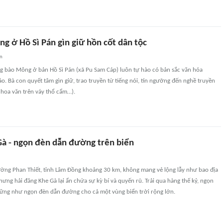
g ở Hồ Sì Pán gìn giữ hồn cốt dân tộc
an
ng bào Mông ở bản Hồ Sì Pán (xã Pu Sam Cáp) luôn tự hào có bản sắc văn hóa
o. Bà con quyết tâm gìn giữ, trao truyền từ tiếng nói, tín ngưỡng đến nghề truyền
u hoa văn trên váy thổ cẩm…).
Gà - ngọn đèn dẫn đường trên biển
ờng Phan Thiết, tỉnh Lâm Đồng khoảng 30 km, không mang vẻ lộng lẫy như bao địa
hưng hải đăng Khe Gà lại ẩn chứa sự kỳ bí và quyến rũ. Trải qua hàng thế kỷ, ngọn
sững như ngọn đèn dẫn đường cho cả một vùng biển trời rộng lớn.