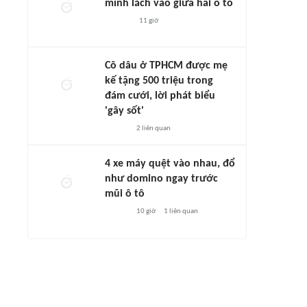
mình lách vào giữa hai ô tô
11 giờ
Cô dâu ở TPHCM được mẹ
kế tặng 500 triệu trong
đám cưới, lời phát biểu
'gây sốt'
2
liên quan
4 xe máy quệt vào nhau, đổ
như domino ngay trước
mũi ô tô
10 giờ
1
liên quan