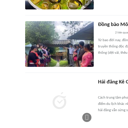
Đồng bào Môn
2
liên qu
Từ bao đời nay, đồ
truyền thống độc đá
thống (dệt vải, thê
Hải đăng Kê 
Cách trung tâm phư
điểm du lịch khác n
hải đăng vẫn sừng 