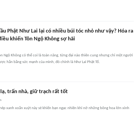
đầu Phật Như Lai lại có nhiều búi tóc nhỏ như vậy? Hóa ra
điều khiến Tôn Ngộ Không sợ hãi
Tôn Ngộ Không có thể coi là toàn năng, từng đại nào thiên cung nhưng chỉ một người
ược hắn bằng sức mạnh của mình, đó chính là Như Lai Phật Tổ.
ạ, trấn nhà, giữ trạch rất tốt
an
hép xanh xoắn xuýt này sẽ khiến bạn ngạc nhiên khi nở những bông hoa lớn xinh