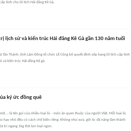
 cấp tỉnh cho Di tích Hải đăng Kê Gà.
trị lịch sử và kiến trúc Hải đăng Kê Gà gần 130 năm tuổi
 Tân Thành, tỉnh Lâm Đồng tổ chức Lễ Công bố quyết định xếp hạng Di tích cấp tỉnh
sử và kiến trúc Hải đăng Kê gà.
của ký ức đồng quê
mít.... là tên gọi của nhiều loại ốc - món ăn quen thuộc của người Việt. Mỗi loại ốc
to hay nhỏ đều có cách chế biến riêng. Không như xưa, giờ ốc đã nâng tầm thành
iá trị ngang 1kg thịt lợn loại ngon.