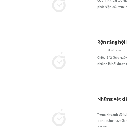
Quá trình cải tạo g
phát hiện cấu trúc 
Rộn ràng hội
3
liên quan
Chiều 1/2 (tức ngày
những lễ hội được 
Những vệt đấ
Trong khoảnh đồi ph
trong nắng gay gắt 