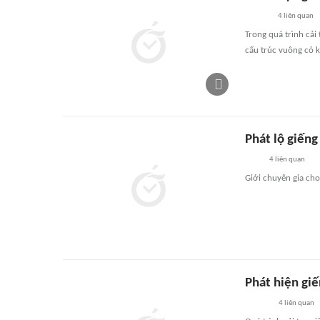
4
liên quan
Trong quá trình cải
cấu trúc vuông có k
Phát lộ giếng
4
liên quan
Giới chuyên gia cho 
Phát hiện gi
4
liên quan