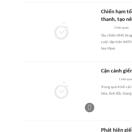
Chiến hạm tối
thanh, tạo nê
3
liên quan
Tàu chiến HMS Drago
cuộc tập trận NATO
Sea Viper.
Cận cảnh giế
1
liên qu
Trong quá trình cải
Hòa, tỉnh Bắc Giang
Phát hiện giế