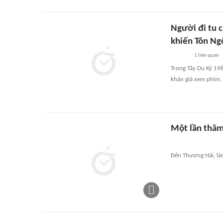
Người đi tu c
khiến Tôn Ng
1
liên quan
Trong Tây Du Ký 198
khán giả xem phim.
Một lần thăm
Đến Thượng Hải, làm