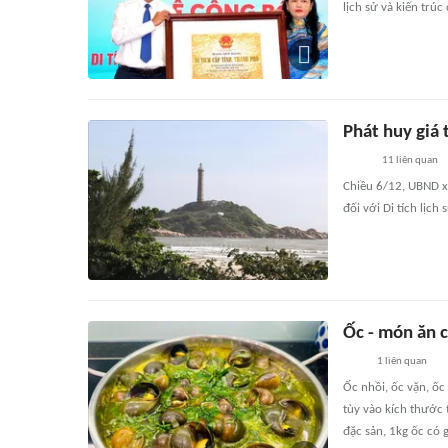
lịch sử và kiến trúc
Phát huy giá 
11
liên quan
Chiều 6/12, UBND xã
đối với Di tích lịch 
Ốc - món ăn 
1
liên quan
Ốc nhồi, ốc vặn, ốc 
tùy vào kích thước 
đặc sản, 1kg ốc có g