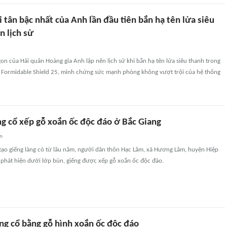
 tân bậc nhất của Anh lần đầu tiên bắn hạ tên lửa siêu
n lịch sử
n của Hải quân Hoàng gia Anh lập nên lịch sử khi bắn hạ tên lửa siêu thanh trong
 Formidable Shield 25, minh chứng sức mạnh phòng không vượt trội của hệ thống
ng cổ xếp gỗ xoắn ốc độc đáo ở Bắc Giang
an
 tạo giếng làng có từ lâu năm, người dân thôn Hạc Lâm, xã Hương Lâm, huyện Hiệp
 phát hiện dưới lớp bùn, giếng được xếp gỗ xoắn ốc độc đáo.
ng cổ bằng gỗ hình xoắn ốc độc đáo