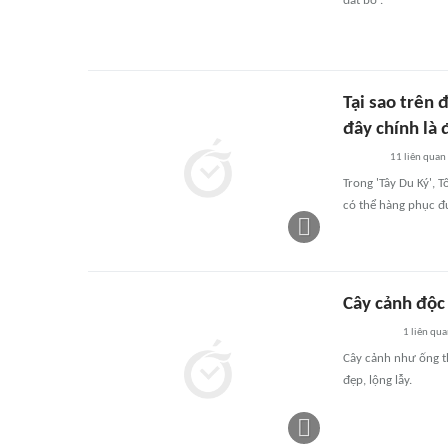
đất bỏ'.
Tại sao trên 
đây chính là 
11
liên quan
Trong 'Tây Du Ký', 
có thể hàng phục đ
Cây cảnh độc l
1
liên qu
Cây cảnh như ống t
đẹp, lộng lẫy.