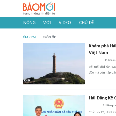
NÓNG
MỚI
VIDEO
CHỦ ĐỀ
TÌM KIẾM
TRÔN ỐC
Khám phá Hải
Việt Nam
11
liên q
Với tuổi đời gần 130
đáo mà còn hấp dẫn
Hải Đăng Kê G
11
liên qu
Chiều 6/12, UBND x