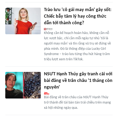
Trào lưu 'cô gái may mắn' gây sốt:
Chiếc bẫy tâm lý hay công thức
dẫn tới thành công?
Không cần kế hoạch hoàn hảo, không cần nỗ
lực vượt bậc, chỉ cần mỗi ngày tự nhủ 'tôi là
người may mắn' và tin rằng vũ trụ sẽ đứng về
phía mình. Đó là thông điệp của Lucky Girl
Syndrome – trào lưu từng thu hút hàng trăm
triệu lượt xem trên TikTok.
NSƯT Hạnh Thúy gây tranh cãi với
bài đăng về trân châu '1 tháng còn
nguyên'
Bài đăng về trân châu của NSƯT Hạnh Thúy
trở thành đề tài bàn tán trái chiều trên mạng
xã hội những ngày qua.