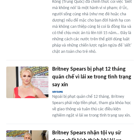
Kông (Trung Quốc) đã chính thức coi việc 'biết
mà không nói' là một hành vi vi phạm; ở Úc,
người sống cùng nhà (như mẹ đẻ hoặc cha
dượng) nếu để mặc cho bạn đời hành hạ con
mà không can thiệp cũng bị coi là đồng lõa và
có thể chịu mức án tù lên tới 15 năm… Đây là
những cách các nước trên thế giới dùng luật
pháp và những chiến lược ngăn ngừa để 'siết'
chặt an toàn cho trẻ nhỏ.
Britney Spears bị phạt 12 tháng
quản chế vì lái xe trong tình trạng
say xỉn
Ngoài bị phạt quản chế 12 tháng, Britney
Spears phải nộp tiền phạt, tham gia khóa học
về giao thông và tuân thủ các điều kiện
nghiêm ngặt vì lái xe trong tình trạng say xỉn.
Britney Spears nhận tội vụ sử