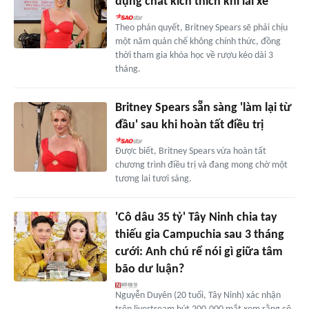
dụng chất kích thích khi lái xe
Theo phán quyết, Britney Spears sẽ phải chịu
một năm quản chế không chính thức, đồng
thời tham gia khóa học về rượu kéo dài 3
tháng.
Britney Spears sẵn sàng 'làm lại từ
đầu' sau khi hoàn tất điều trị
Được biết, Britney Spears vừa hoàn tất
chương trình điều trị và đang mong chờ một
tương lai tươi sáng.
'Cô dâu 35 tỷ' Tây Ninh chia tay
thiếu gia Campuchia sau 3 tháng
cưới: Anh chú rể nói gì giữa tâm
bão dư luận?
Nguyễn Duyên (20 tuổi, Tây Ninh) xác nhận