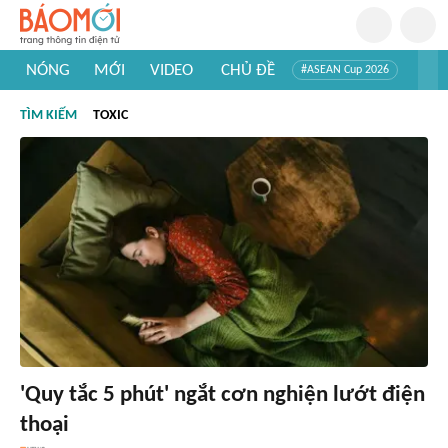
NÓNG
MỚI
VIDEO
CHỦ ĐỀ
#ASEAN Cup 2026
#Trí tuệ nhân tạo
#Mỹ - Iran
#Khám phá Việt Nam
TÌM KIẾM
TOXIC
#Khám phá thế giới
'Quy tắc 5 phút' ngắt cơn nghiện lướt điện
thoại