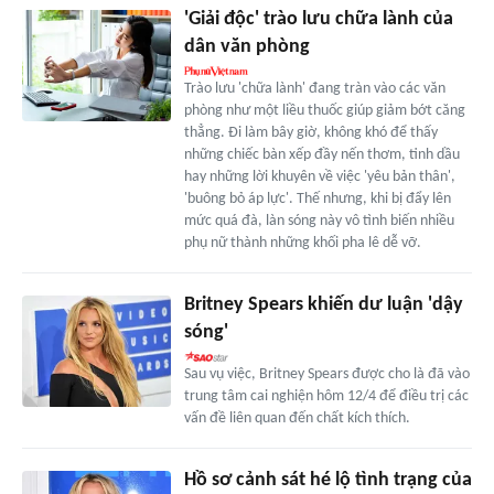
'Giải độc' trào lưu chữa lành của
dân văn phòng
Trào lưu 'chữa lành' đang tràn vào các văn
phòng như một liều thuốc giúp giảm bớt căng
thẳng. Đi làm bây giờ, không khó để thấy
những chiếc bàn xếp đầy nến thơm, tinh dầu
hay những lời khuyên về việc 'yêu bản thân',
'buông bỏ áp lực'. Thế nhưng, khi bị đẩy lên
mức quá đà, làn sóng này vô tình biến nhiều
phụ nữ thành những khối pha lê dễ vỡ.
Britney Spears khiến dư luận 'dậy
sóng'
Sau vụ việc, Britney Spears được cho là đã vào
trung tâm cai nghiện hôm 12/4 để điều trị các
vấn đề liên quan đến chất kích thích.
Hồ sơ cảnh sát hé lộ tình trạng của