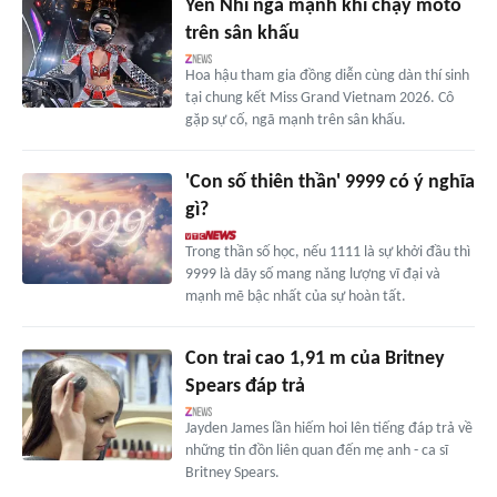
Yến Nhi ngã mạnh khi chạy môtô
trên sân khấu
Hoa hậu tham gia đồng diễn cùng dàn thí sinh
tại chung kết Miss Grand Vietnam 2026. Cô
gặp sự cố, ngã mạnh trên sân khấu.
'Con số thiên thần' 9999 có ý nghĩa
gì?
Trong thần số học, nếu 1111 là sự khởi đầu thì
9999 là dãy số mang năng lượng vĩ đại và
mạnh mẽ bậc nhất của sự hoàn tất.
Con trai cao 1,91 m của Britney
Spears đáp trả
Jayden James lần hiếm hoi lên tiếng đáp trả về
những tin đồn liên quan đến mẹ anh - ca sĩ
Britney Spears.