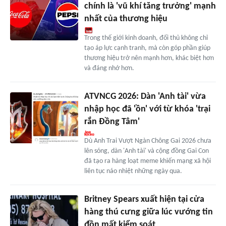
chính là 'vũ khí tăng trưởng' mạnh
nhất của thương hiệu
Trong thế giới kinh doanh, đối thủ không chỉ
tạo áp lực cạnh tranh, mà còn góp phần giúp
thương hiệu trở nên mạnh hơn, khác biệt hơn
và đáng nhớ hơn.
ATVNCG 2026: Dàn 'Anh tài' vừa
nhập học đã 'ồn' với từ khóa 'trại
rắn Đồng Tâm'
Dù Anh Trai Vượt Ngàn Chông Gai 2026 chưa
lên sóng, dàn 'Anh tài' và cộng đồng Gai Con
đã tạo ra hàng loạt meme khiến mạng xã hội
liên tục náo nhiệt những ngày qua.
Britney Spears xuất hiện tại cửa
hàng thú cưng giữa lúc vướng tin
đồn mất kiểm soát