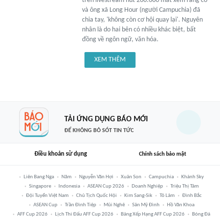
trên livestream hút 200.000 mắt xem rằng cô
và ông xã Long Hour (người Campuchia) đã
chia tay, 'không còn cơ hội quay lại'. Nguyên
nhân là do hai bên có nhiều khác biệt, bất
đồng về ngôn ngữ, văn hóa.
XEM THÊM
TẢI ỨNG DỤNG BÁO MỚI
ĐỂ KHÔNG BỎ SÓT TIN TỨC
Điều khoản sử dụng
Chính sách bảo mật
Liên Bang Nga
Năm
Nguyễn Văn Hợi
Xuân Son
Campuchia
Khánh Sky
Singapore
Indonesia
ASEAN Cup 2026
Doanh Nghiệp
Triệu Thị Tâm
Đội Tuyển Việt Nam
Chủ Tịch Quốc Hội
Kim Sang-Sik
Tô Lâm
Đình Bắc
ASEAN Cup
Trần Đình Tiệp
Mũi Nghê
Sân Mỹ Đình
Hồ Văn Khoa
AFF Cup 2026
Lịch Thi Đấu AFF Cup 2026
Bảng Xếp Hạng AFF Cup 2026
Bóng Đá