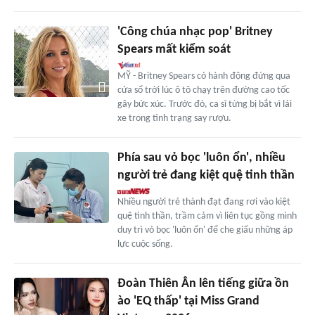
'Công chúa nhạc pop' Britney
Spears mất kiểm soát
MỸ - Britney Spears có hành động đứng qua
cửa sổ trời lúc ô tô chạy trên đường cao tốc
gây bức xúc. Trước đó, ca sĩ từng bị bắt vì lái
xe trong tình trạng say rượu.
Phía sau vỏ bọc 'luôn ổn', nhiều
người trẻ đang kiệt quệ tinh thần
Nhiều người trẻ thành đạt đang rơi vào kiệt
quệ tinh thần, trầm cảm vì liên tục gồng mình
duy trì vỏ bọc 'luôn ổn' để che giấu những áp
lực cuộc sống.
Đoàn Thiên Ân lên tiếng giữa ồn
ào 'EQ thấp' tại Miss Grand