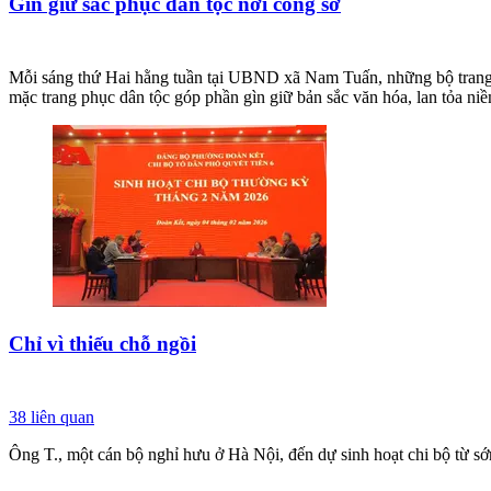
Gìn giữ sắc phục dân tộc nơi công sở
Mỗi sáng thứ Hai hằng tuần tại UBND xã Nam Tuấn, những bộ trang ph
mặc trang phục dân tộc góp phần gìn giữ bản sắc văn hóa, lan tỏa ni
Chỉ vì thiếu chỗ ngồi
38
liên quan
Ông T., một cán bộ nghỉ hưu ở Hà Nội, đến dự sinh hoạt chi bộ từ s