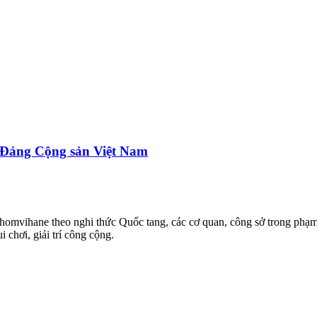
 Đảng Cộng sản Việt Nam
homvihane theo nghi thức Quốc tang, các cơ quan, công sở trong phạm 
 chơi, giải trí công cộng.