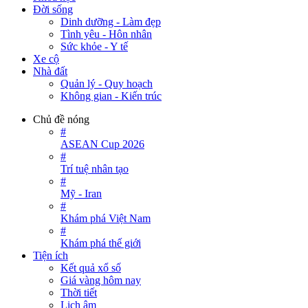
Đời sống
Dinh dưỡng - Làm đẹp
Tình yêu - Hôn nhân
Sức khỏe - Y tế
Xe cộ
Nhà đất
Quản lý - Quy hoạch
Không gian - Kiến trúc
Chủ đề nóng
#
ASEAN Cup 2026
#
Trí tuệ nhân tạo
#
Mỹ - Iran
#
Khám phá Việt Nam
#
Khám phá thế giới
Tiện ích
Kết quả xổ số
Giá vàng hôm nay
Thời tiết
Lịch âm