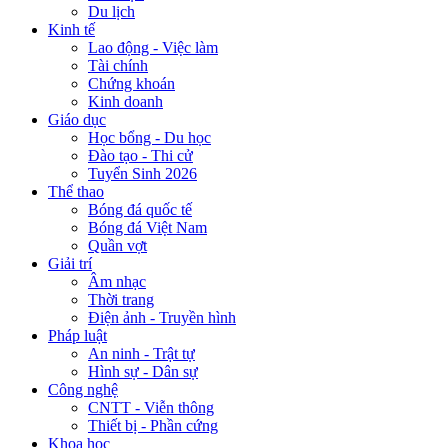
Du lịch
Kinh tế
Lao động - Việc làm
Tài chính
Chứng khoán
Kinh doanh
Giáo dục
Học bổng - Du học
Đào tạo - Thi cử
Tuyển Sinh 2026
Thể thao
Bóng đá quốc tế
Bóng đá Việt Nam
Quần vợt
Giải trí
Âm nhạc
Thời trang
Điện ảnh - Truyền hình
Pháp luật
An ninh - Trật tự
Hình sự - Dân sự
Công nghệ
CNTT - Viễn thông
Thiết bị - Phần cứng
Khoa học