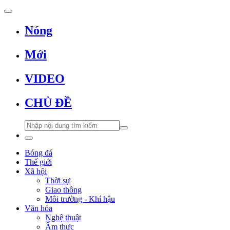
Nóng
Mới
VIDEO
CHỦ ĐỀ
Bóng đá
Thế giới
Xã hội
Thời sự
Giao thông
Môi trường - Khí hậu
Văn hóa
Nghệ thuật
Ẩm thực