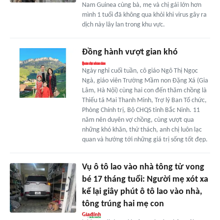
Nam Guinea cùng bà, mẹ và chị gái lớn hơn
mình 1 tuổi đã không qua khỏi khi virus gây ra
dịch này lây lan trong khu vực.
Đồng hành vượt gian khó
Ngày nghỉ cuối tuần, cô giáo Ngô Thị Ngọc
Ngà, giáo viên Trường Mầm non Đặng Xá (Gia
Lâm, Hà Nội) cùng hai con đến thăm chồng là
Thiếu tá Mai Thanh Minh, Trợ lý Ban Tổ chức,
Phòng Chính trị, Bộ CHQS tỉnh Bắc Ninh. 11
năm nên duyên vợ chồng, cùng vượt qua
những khó khăn, thử thách, anh chị luôn lạc
quan và hướng tới những giá trị sống tốt đẹp.
Vụ ô tô lao vào nhà tông tử vong
bé 17 tháng tuổi: Người mẹ xót xa
kể lại giây phút ô tô lao vào nhà,
tông trúng hai mẹ con