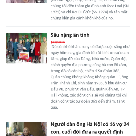
(xã Chư Ngọc, huyện Krông Pa, tỉnh Gia Lai),
chúng tôi đến thăm gia đình anh Ksor Loai (SN
1972) và chị Rơ Ô H'Zút (SN 1974) và tận mắt
chứng kiến gia cảnh khốn khó của họ.
Sâu nặng ân tình
'Dù còn khó khăn, song có được cuộc sống như
ngày hôm nay, gia đình tôi rất biết ơn sự quan
tâm, giúp đỡ của Đảng, Nhà nước, Quân đội,
chính quyền địa phương cùng bà con lối xóm,
trong đó có cán bộ, chiến sĩ Sư đoàn 363,
Quân chủng Phòng không-Không quân...', ông
Trần Thành Chỉ, sinh năm 1935, ở khu dân cư
Đẩu Vũ, phường Văn Đẩu, quận Kiến An, TP
Hải Phòng, xúc động chia sẻ với chúng tôi khi
đoàn công tác Sư đoàn 363 đến thăm, tặng
quà.
Người đàn ông Hà Nội có 16 vợ 24
con, cuối đời đưa ra quyết định