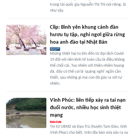
trọng tài quốc gia Nguyễn Thị Thi nói riêng, là
như vậy.
Clip: Bình yên khung cảnh đàn
hươu tụ tập, nghỉ ngơi giữa rừng
hoa anh đào tại Nhật Bản
Những thiệt hại to lớn đến từ đại dịch Covid-
19 đối với nền kinh tế toàn cầu là điều không
thể chối cãi. Tuy nhiên với thiên nhiên hoang
dã, đây có thể coi là 'quãng nghỉ' ngắn cần
thiết, sau những gì mà con đã gây ra với tự
nhiên.
Vĩnh Phúc: liên tiếp xảy ra tai nạn
đuối nước, nhiều học sinh thiệt
mạng
Tin từ UBND xã Đạo Trù (huyện Tam Đảo, tỉnh
Vĩnh Phúc) cho biết, trên địa bàn vừa xảy ra vụ