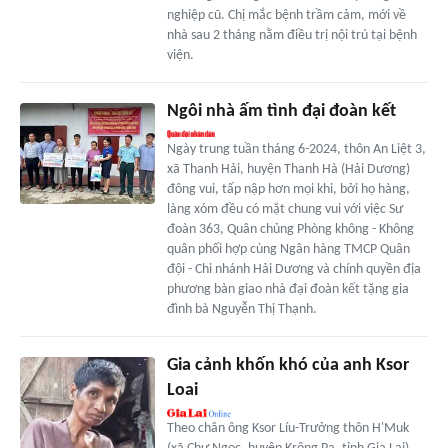
nghiệp cũ. Chị mắc bệnh trầm cảm, mới về
nhà sau 2 tháng nằm điều trị nội trú tại bệnh
viện.
Ngôi nhà ấm tình đại đoàn kết
Ngày trung tuần tháng 6-2024, thôn An Liệt 3,
xã Thanh Hải, huyện Thanh Hà (Hải Dương)
đông vui, tấp nập hơn mọi khi, bởi họ hàng,
làng xóm đều có mặt chung vui với việc Sư
đoàn 363, Quân chủng Phòng không - Không
quân phối hợp cùng Ngân hàng TMCP Quân
đội - Chi nhánh Hải Dương và chính quyền địa
phương bàn giao nhà đại đoàn kết tặng gia
đình bà Nguyễn Thị Thạnh.
Gia cảnh khốn khó của anh Ksor
Loai
Theo chân ông Ksor Líu-Trưởng thôn H'Muk