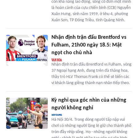
còn khả năng lao động, sống cô đơn một mình
là hoàn cảnh của cựu chiến binh (CCB) Nguyễn
Xuân Hưng, sinh năm 1959, ở khu 4, phường
Xuân Sơn, TP Đông Triều, tỉnh Quảng Ninh.
Nhận định trận đấu Brentford vs
Fulham, 21h00 ngày 18.5: Mật
ngọt cho chủ nhà
Nhận định trận đấu Brentford vs Fulham, vòng
37 Ngoại hạng Anh, đang trên đà thăng hoa,
thầy trò HLV Thomas Frank có thể sẽ biến các
vị khách láng giềng thành nạn nhân tiếp theo.
Kỳ nghỉ qua góc nhìn của những
người không nghỉ
Hà Nội 30/4. Trong dòng người tấp nập vui
chơi có những người lặng lẽ giữ cho thành phố
tròn đầy nhịp sống. Họ - những người không