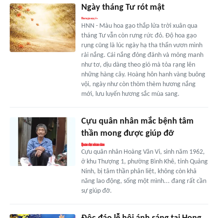
Ngày tháng Tư rót mật
HNN - Màu hoa gạo thắp lửa trời xuân qua
tháng Tư vẫn còn rưng rức đỏ. Độ hoa gạo
rụng cũng là lúc ngày hạ tha thẩn vươn mình
rải nắng. Cái nắng đỏng đảnh và mỏng manh
như tơ, dịu dàng theo gió mà tỏa rạng lên
những hàng cây. Hoàng hôn hanh vàng buông
vội, ngày như còn thòm thèm hương nắng
mới, lưu luyến hương sắc mùa sang.
Cựu quân nhân mắc bệnh tâm
thần mong được giúp đỡ
Cựu quân nhân Hoàng Văn Vi, sinh năm 1962,
ở khu Thượng 1, phường Bình Khê, tỉnh Quảng
Ninh, bị tâm thần phân liệt, không còn khả
năng lao động, sống một mình... đang rất cần
sự giúp đỡ.