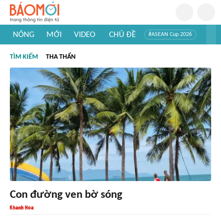
NÓNG
MỚI
VIDEO
CHỦ ĐỀ
#ASEAN Cup 2026
#Trí tuệ nhân tạo
#Mỹ - Iran
#Khám phá Việt Nam
TÌM KIẾM
THA THẨN
#Khám phá thế giới
Con đường ven bờ sóng