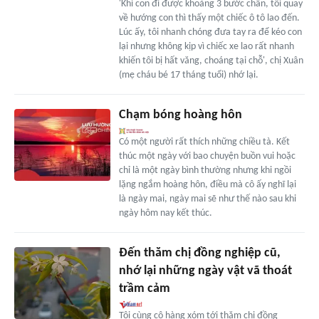
'Khi con đi được khoảng 3 bước chân, tôi quay
về hướng con thì thấy một chiếc ô tô lao đến.
Lúc ấy, tôi nhanh chóng đưa tay ra để kéo con
lại nhưng không kịp vì chiếc xe lao rất nhanh
khiến tôi bị hất văng, choáng tại chỗ', chị Xuân
(mẹ cháu bé 17 tháng tuổi) nhớ lại.
Chạm bóng hoàng hôn
Có một người rất thích những chiều tà. Kết
thúc một ngày với bao chuyện buồn vui hoặc
chỉ là một ngày bình thường nhưng khi ngồi
lặng ngắm hoàng hôn, điều mà cô ấy nghĩ lại
là ngày mai, ngày mai sẽ như thế nào sau khi
ngày hôm nay kết thúc.
Đến thăm chị đồng nghiệp cũ,
nhớ lại những ngày vật vã thoát
trầm cảm
Tôi cùng cô hàng xóm tới thăm chị đồng