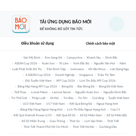
TẢI ỨNG DỤNG BÁO MỚI
ĐỂ KHÔNG BỎ SÓT TIN TỨC
Điều khoản sử dụng
Chính sách bảo mật
Sân Mỹ Đình
Kim Sang-Sik
Campuchia
Khánh Sky
Đình Bắc
ASEAN Cup 2026
Xuân Son
Tô Lâm
Vịnh Bắc Bộ
Nguyễn Văn Hợi
Năm
Luật Phát Triển Đô Thị
Trần Đình Tiệp
Indonesia
Hồ Văn Khoa
Liên Bang Nga
A ASEAN Cup 2026
Doanh Nghiệp
Singapore
Triệu Thị Tâm
Đội Tuyển Việt Nam
AFF Cup 2026
Lịch Thi Đấu AFF Cup 2026
Bảng Xếp Hạng AFF Cup 2026
Bóng Đá
Báo Bóng Đá
Bóng Đá Việt Nam
Thể Thao
Lionel Messi
Lamine Yamal
Nguyễn Xuân Son
Nguyễn Đình Bắc
Tin Thế Giới
Pháp Luật
Xã Hội
Tin Bão
Tin Tức
Giá Vàng
Tuyển Việt Nam
U23 Việt Nam
U17 Việt Nam
Kết Quả Bóng Đá
Ngoại Hạng Anh
Bảng Xếp Hạng Ngoại Hạng Anh
Lịch Thi Đấu Ngoại Hạng Anh
Cúp C1
Kết Quả Vietlott Power 6/55
Kết Quả Xổ Số
Xổ Số Miền Nam
Xổ Số Miền Bắc
Xổ Số Miền Trung
Giao Thông
Thời Sự
Lịch Vạn Niên
Thời Tiết
Thời Tiết Thành Phố Hồ Chí Minh
Thời Tiết Hà Nội
Giá Xăng Dầu