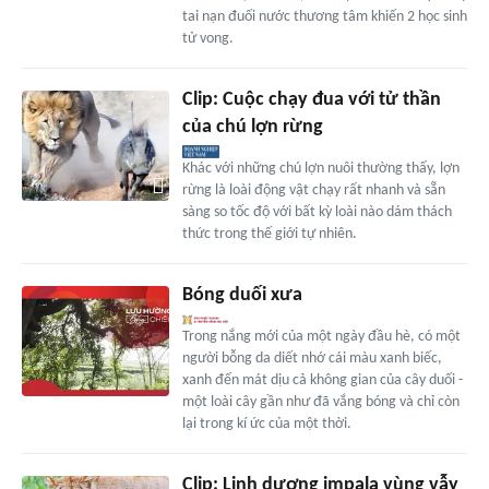
tai nạn đuối nước thương tâm khiến 2 học sinh
tử vong.
Clip: Cuộc chạy đua với tử thần
của chú lợn rừng
Khác với những chú lợn nuôi thường thấy, lợn
rừng là loài động vật chạy rất nhanh và sẵn
sàng so tốc độ với bất kỳ loài nào dám thách
thức trong thế giới tự nhiên.
Bóng duối xưa
Trong nắng mới của một ngày đầu hè, có một
người bỗng da diết nhớ cái màu xanh biếc,
xanh đến mát dịu cả không gian của cây duối -
một loài cây gần như đã vắng bóng và chỉ còn
lại trong kí ức của một thời.
Clip: Linh dương impala vùng vẫy