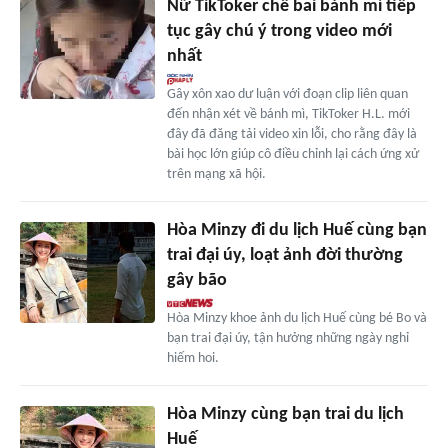
Nữ TikToker chê bai bánh mì tiếp
tục gây chú ý trong video mới
nhất
Gây xôn xao dư luận với đoạn clip liên quan
đến nhận xét về bánh mì, TikToker H.L. mới
đây đã đăng tải video xin lỗi, cho rằng đây là
bài học lớn giúp cô điều chỉnh lại cách ứng xử
trên mạng xã hội.
Hòa Minzy đi du lịch Huế cùng bạn
trai đại úy, loạt ảnh đời thường
gây bão
Hòa Minzy khoe ảnh du lịch Huế cùng bé Bo và
bạn trai đại úy, tận hưởng những ngày nghỉ
hiếm hoi.
Hòa Minzy cùng bạn trai du lịch
Huế