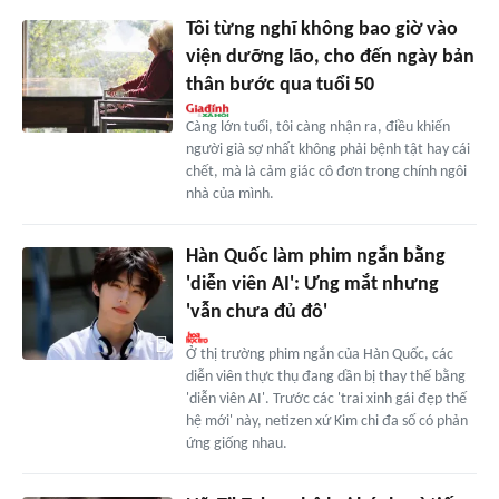
Tôi từng nghĩ không bao giờ vào
viện dưỡng lão, cho đến ngày bản
thân bước qua tuổi 50
Càng lớn tuổi, tôi càng nhận ra, điều khiến
người già sợ nhất không phải bệnh tật hay cái
chết, mà là cảm giác cô đơn trong chính ngôi
nhà của mình.
Hàn Quốc làm phim ngắn bằng
'diễn viên AI': Ưng mắt nhưng
'vẫn chưa đủ đô'
Ở thị trường phim ngắn của Hàn Quốc, các
diễn viên thực thụ đang dần bị thay thế bằng
'diễn viên AI'. Trước các 'trai xinh gái đẹp thế
hệ mới' này, netizen xứ Kim chi đa số có phản
ứng giống nhau.