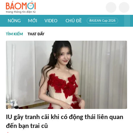
NÓNG
MỚI
VIDEO
CHỦ ĐỀ
#ASEAN Cup 2026
#Trí tuệ nhân tạo
#Mỹ - Iran
#Khám phá Việt Nam
TÌM KIẾM
THẬT ĐẤY
#Khám phá thế giới
IU gây tranh cãi khi có động thái liên quan
đến bạn trai cũ