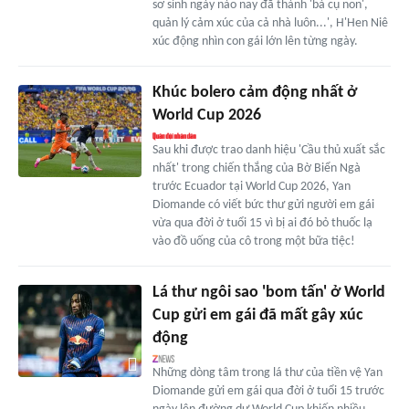
sơ sinh ngày nào nay đã thành 'bà cụ non',
quản lý cảm xúc của cả nhà luôn...', H'Hen Niê
xúc động nhìn con gái lớn lên từng ngày.
Khúc bolero cảm động nhất ở
World Cup 2026
Sau khi được trao danh hiệu 'Cầu thủ xuất sắc
nhất' trong chiến thắng của Bờ Biển Ngà
trước Ecuador tại World Cup 2026, Yan
Diomande có viết bức thư gửi người em gái
vừa qua đời ở tuổi 15 vì bị ai đó bỏ thuốc lạ
vào đồ uống của cô trong một bữa tiệc!
Lá thư ngôi sao 'bom tấn' ở World
Cup gửi em gái đã mất gây xúc
động
Những dòng tâm trong lá thư của tiền vệ Yan
Diomande gửi em gái qua đời ở tuổi 15 trước