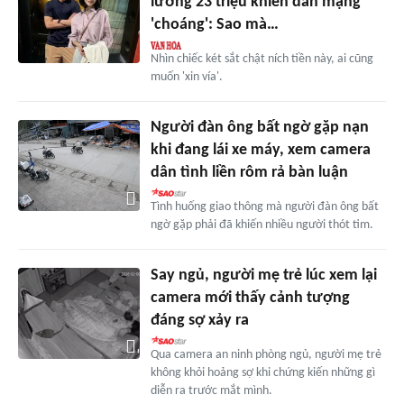
lương 23 triệu khiến dân mạng
'choáng': Sao mà…
Nhìn chiếc két sắt chật ních tiền này, ai cũng
muốn 'xin vía'.
Người đàn ông bất ngờ gặp nạn
khi đang lái xe máy, xem camera
dân tình liền rôm rả bàn luận
Tình huống giao thông mà người đàn ông bất
ngờ gặp phải đã khiến nhiều người thót tim.
Say ngủ, người mẹ trẻ lúc xem lại
camera mới thấy cảnh tượng
đáng sợ xảy ra
Qua camera an ninh phòng ngủ, người mẹ trẻ
không khỏi hoảng sợ khi chứng kiến những gì
diễn ra trước mắt mình.