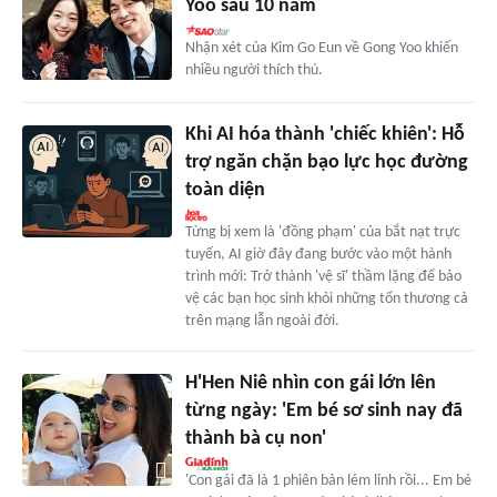
Yoo sau 10 năm
Nhận xét của Kim Go Eun về Gong Yoo khiến
nhiều người thích thú.
Khi AI hóa thành 'chiếc khiên': Hỗ
trợ ngăn chặn bạo lực học đường
toàn diện
Từng bị xem là 'đồng phạm' của bắt nạt trực
tuyến, AI giờ đây đang bước vào một hành
trình mới: Trở thành 'vệ sĩ' thầm lặng để bảo
vệ các bạn học sinh khỏi những tổn thương cả
trên mạng lẫn ngoài đời.
H'Hen Niê nhìn con gái lớn lên
từng ngày: 'Em bé sơ sinh nay đã
thành bà cụ non'
'Con gái đã là 1 phiên bản lém lỉnh rồi... Em bé