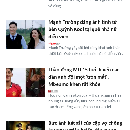
xe máy trên đường khiến nhiều người bức xúc
vô cùng.
Mạnh Trường đăng ảnh tình tứ
bên Quỳnh Kool tại quê nhà nữ
diễn viên
Mạnh Trường gây sốt khi công khai ảnh thân
thiết bên Quỳnh Kool tại quê nhà nữ diễn viên.
Thần đồng MU 15 tuổi khiến các
đàn anh đội một 'tròn mắt',
Mbeumo khen rất khỏe
Học viện Carrington của MU đang sản sinh ra
những tài năng đầy hứa hẹn, nhưng hiếm ai
tạo được tiếng vang lớn như JJ Gabriel.
Bức ảnh két sắt của cặp vợ chồng