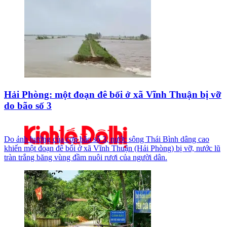
Hải Phòng: một đoạn đê bối ở xã Vĩnh Thuận bị vỡ
do bão số 3
Do ảnh hưởng của cơn bão số 3, nước sông Thái Bình dâng cao
khiến một đoạn đê bối ở xã Vĩnh Thuận (Hải Phòng) bị vỡ, nước lũ
tràn trắng băng vùng đầm nuôi rươi của người dân.