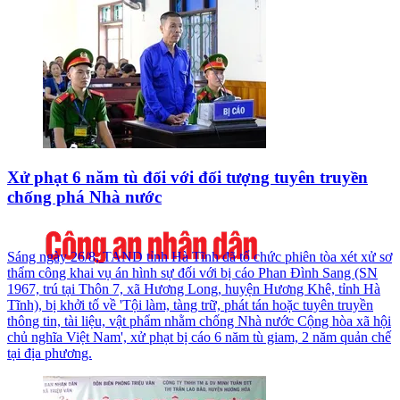
Xử phạt 6 năm tù đối với đối tượng tuyên truyền
chống phá Nhà nước
Sáng ngày 26/8, TAND tỉnh Hà Tĩnh đã tổ chức phiên tòa xét xử sơ
thẩm công khai vụ án hình sự đối với bị cáo Phan Đình Sang (SN
1967, trú tại Thôn 7, xã Hương Long, huyện Hương Khê, tỉnh Hà
Tĩnh), bị khởi tố về 'Tội làm, tàng trữ, phát tán hoặc tuyên truyền
thông tin, tài liệu, vật phẩm nhằm chống Nhà nước Cộng hòa xã hội
chủ nghĩa Việt Nam', xử phạt bị cáo 6 năm tù giam, 2 năm quản chế
tại địa phương.