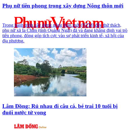
Phụ nữ tiên phong trong xây dựng Nông thôn mới
Trong hành trình xây dựng nông thôn mới (NTM) đầy thử thách,
phụ nữ xã Ia Chim (tỉnh Quảng Ngãi) đã và đang khẳng định vai trò
tiên phong, đóng góp tích cực vào sự phát triển kinh tế- xã hội của
địa phương.
Lâm Đồng: Rủ nhau đi câu cá, bé trai 10 tuổi bị
đuối nước tử vong