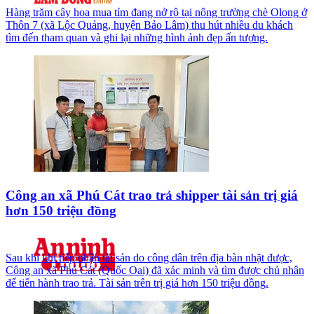
Hàng trăm cây hoa mua tím đang nở rộ tại nông trường chè Olong ở
Thôn 7 (xã Lộc Quảng, huyện Bảo Lâm) thu hút nhiều du khách
tìm đến tham quan và ghi lại những hình ảnh đẹp ấn tượng.
Công an xã Phú Cát trao trả shipper tài sản trị giá
hơn 150 triệu đồng
Sau khi khi tiếp nhận tài sản do công dân trên địa bàn nhặt được,
Công an xã Phú Cát (Quốc Oai) đã xác minh và tìm được chủ nhân
để tiến hành trao trả. Tài sản trên trị giá hơn 150 triệu đồng.