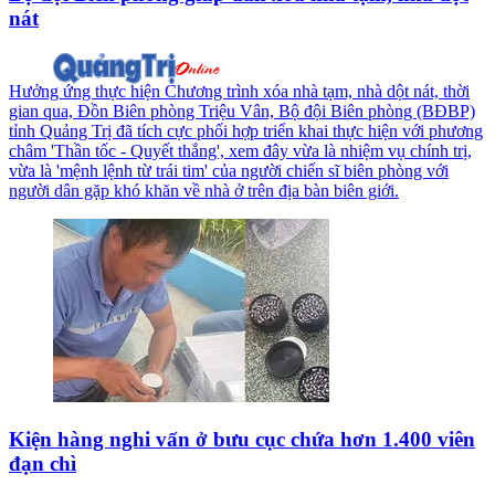
nát
Hưởng ứng thực hiện Chương trình xóa nhà tạm, nhà dột nát, thời
gian qua, Đồn Biên phòng Triệu Vân, Bộ đội Biên phòng (BĐBP)
tỉnh Quảng Trị đã tích cực phối hợp triển khai thực hiện với phương
châm 'Thần tốc - Quyết thắng', xem đây vừa là nhiệm vụ chính trị,
vừa là 'mệnh lệnh từ trái tim' của người chiến sĩ biên phòng với
người dân gặp khó khăn về nhà ở trên địa bàn biên giới.
Kiện hàng nghi vấn ở bưu cục chứa hơn 1.400 viên
đạn chì