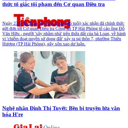
thức tố giác tội phạm đến Cơ quan Điều tra
Ngày 23/9, bà Trần Thị Kim Loan (46 tuổi) xác nhận đã chính thức
gửi đơn tới Cơ quan Điều tra Công an TP Hải Phòng tố cáo ông Đỗ
Văn Hữu - người 'xây nhầm nhà' trên thửa đất của bà Loan, về hành
vi 'chiếm đoạt quyền sử dụng đất' xảy ra tại thôn 7, phường Thiên
Hương (TP Hải Phòng), gây xôn xao dư luận.
Nghệ nhân Đinh Thị Tuyết: Bền bỉ truyền lửa văn
hóa H're