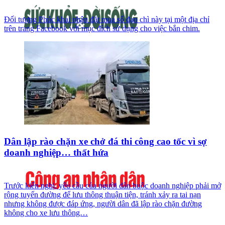
Đối tượng Phúc khai nhận đặt mua số đạn chì này tại một địa chỉ
trên trang Facebook với mục đích sử dụng cho việc bắn chim.
Dân lập rào chặn xe chở đá thi công cao tốc vì sợ
doanh nghiệp… thất hứa
Trước kiến nghị, yêu cầu của người dân buộc doanh nghiệp phải mở
rộng tuyến đường để lưu thông thuận tiện, tránh xảy ra tai nạn
nhưng không được đáp ứng, người dân đã lập rào chặn đường
không cho xe lưu thông…