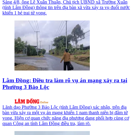
Sáng 4/8, ông Lê Xuân Thuận, Chủ tịch UBND xã Trường Xuân
(tỉnh Lâm Đồng) thông tin trên địa bàn xã vừa xảy ra vụ đuối nước
khiến 1 bé trai tử vong.
Lâm Đồng: Điều tra làm rõ vụ án mạng xảy ra tại
Phường 3 Bảo Lộc
Lãnh đạo Phường 3 Bảo Lộc (tỉnh Lâm Đồng) xác nhận, trên địa
bàn vừa xảy ra một vụ án mạng khiến 1 nam thanh niên bị đâm tử
vong. Hiện cơ quan chức năng địa phương đang phối hợp cùng cơ
quan Công an tỉnh Lâm Đồng điều tra, làm rõ.