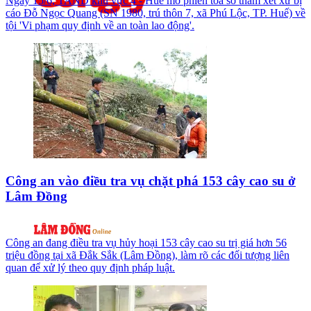
Ngày 15/6, TAND khu vực 4 - Huế mở phiên tòa sơ thẩm xét xử bị
cáo Đỗ Ngọc Quang (SN 1980, trú thôn 7, xã Phú Lộc, TP. Huế) về
tội 'Vi phạm quy định về an toàn lao động'.
Công an vào điều tra vụ chặt phá 153 cây cao su ở
Lâm Đồng
Công an đang điều tra vụ hủy hoại 153 cây cao su trị giá hơn 56
triệu đồng tại xã Đắk Sắk (Lâm Đồng), làm rõ các đối tượng liên
quan để xử lý theo quy định pháp luật.