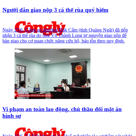
Người dân giao nộp 3 cá thể rùa quý hiếm
Ngày 25/6, Công an phường Đăk Cấm (tỉnh Quảng Ngãi) đã tiếp
nhận 3 cá thể rùa do ông Võ Thành Long tự nguyện giao nộp để
bàn giao cho cơ quan chức năng cứu hộ, bảo tồn theo quy định.
Vi phạm an toàn lao động, chủ thầu đối mặt án
hình sự