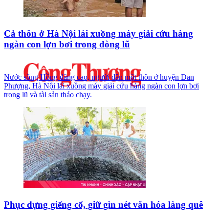
Cả thôn ở Hà Nội lái xuồng máy giải cứu hàng
ngàn con lợn bơi trong dòng lũ
Nước sông Hồng dâng cao, người dân một thôn ở huyện Đan
Phượng, Hà Nội lái xuồng máy giải cứu hàng ngàn con lợn bơi
trong lũ và tài sản tháo chạy.
Phục dựng giếng cổ, giữ gìn nét văn hóa làng quê