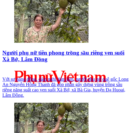
Người phụ nữ tiên phong trồng sầu riêng ven suối
Xà Bớ, Lâm Đồng
Với sự năng động, dám nghĩ dám làm, người phụ nữ quê gốc Long
An Nguyễn Hồng Thanh đã góp phần gây dựng vùng trồng sầu
riêng năng suất cao ven suối Xà Bớ, xã Bà Gia, huyện Đạ Huoai,
Lâm Đồng.