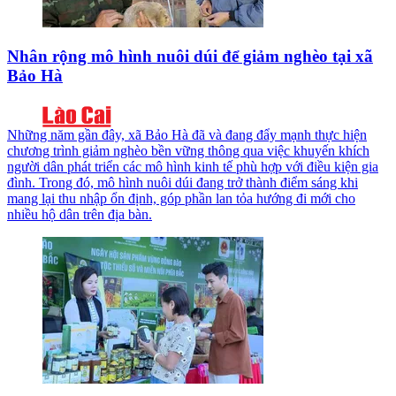
Nhân rộng mô hình nuôi dúi để giảm nghèo tại xã
Bảo Hà
Những năm gần đây, xã Bảo Hà đã và đang đẩy mạnh thực hiện
chương trình giảm nghèo bền vững thông qua việc khuyến khích
người dân phát triển các mô hình kinh tế phù hợp với điều kiện gia
đình. Trong đó, mô hình nuôi dúi đang trở thành điểm sáng khi
mang lại thu nhập ổn định, góp phần lan tỏa hướng đi mới cho
nhiều hộ dân trên địa bàn.