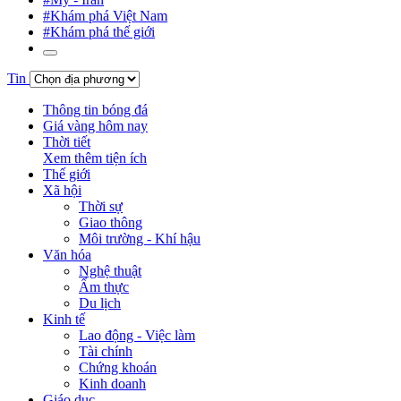
#Khám phá Việt Nam
#Khám phá thế giới
Tin
Thông tin bóng đá
Giá vàng hôm nay
Thời tiết
Xem thêm tiện ích
Thế giới
Xã hội
Thời sự
Giao thông
Môi trường - Khí hậu
Văn hóa
Nghệ thuật
Ẩm thực
Du lịch
Kinh tế
Lao động - Việc làm
Tài chính
Chứng khoán
Kinh doanh
Giáo dục