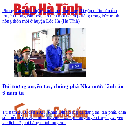
Phong trào phục dựng, tôn tạo giếng làng đã góp phần bảo tồn
truyền thống văn hóa, tạo nên một nét đẹp riêng trong bức tranh
nông thôn mới ở huyện Lộc Hà (Hà Tĩnh).
Đối tượng xuyên tạc, chống phá Nhà nước lãnh án
6 năm tù
Từ năm 2016 đến 2023, Phan Đình Sang đã đăng tải, tán phát, chia
sẻ nhiều bài viết, hình ảnh, video có nội dung tuyên truyền, xuyên
tạc lịch sử, phỉ báng chính quyền...