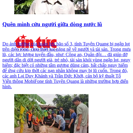
Quên mình cứu người giữa dòng nước lũ
Do ảnh hưởng của hoàn lưu bão số 3, tỉnh Tuyên Quang bị ngập lụt
trên diện rộng, chịu thiệt hại nặng nề về người và tài sản. Trong mưa
lũ, các lực lượng tuyến đầu, như: Công an, Quân đội… đã giúp đỡ
người dân di dời người già, trẻ nhỏ, tài sản khỏi vùng ngập lụt, nguy
hiểm; đặc biệt có những tấm gương dũng cảm, bất chấp nguy hiểm
để ứng cứu kịp thời các nạn nhân không may bị lũ cuốn. Trong đó,
các anh Lại Duy Khánh và Trần Đức Khởi, cán bộ kỹ thuật Tổ
Viễn thông MobiFone tỉnh Tuyên Quang là những trường hợp điển
hình.