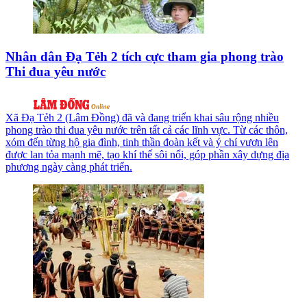
Nhân dân Đạ Tẻh 2 tích cực tham gia phong trào
Thi đua yêu nước
Xã Đạ Tẻh 2 (Lâm Đồng) đã và đang triển khai sâu rộng nhiều
phong trào thi đua yêu nước trên tất cả các lĩnh vực. Từ các thôn,
xóm đến từng hộ gia đình, tinh thần đoàn kết và ý chí vươn lên
được lan tỏa mạnh mẽ, tạo khí thế sôi nổi, góp phần xây dựng địa
phương ngày càng phát triển.