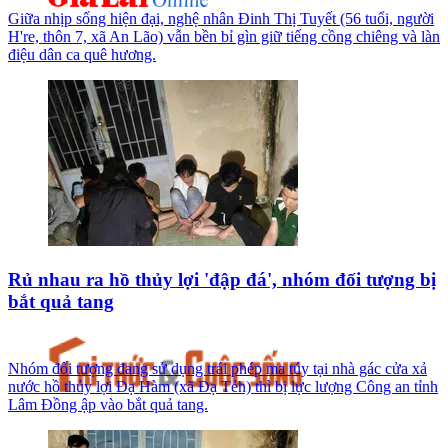
Giữa nhịp sống hiện đại, nghệ nhân Đinh Thị Tuyết (56 tuổi, người
H're, thôn 7, xã An Lão) vẫn bền bỉ gìn giữ tiếng cồng chiêng và làn
điệu dân ca quê hương.
Rủ nhau ra hồ thủy lợi 'đập đá', nhóm đối tượng bị
bắt quả tang
Nhóm đối tượng đang sử dụng trái phép ma túy tại nhà gác cửa xả
nước hồ thủy lợi Đạ Hàm (xã Đạ Tẻh) thì bị lực lượng Công an tỉnh
Lâm Đồng ập vào bắt quả tang.