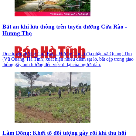
Bất an khi lưu thông trên tuyến đường Cửa Rào -
Hương Thọ
Dọc tuyến đường Cửa Rào - Hương Thọ ở địa phận xã Quang Thọ
(Vũ Quang, Hà Tĩnh) xuất hiện nhiều điểm sạt lở, bất cập trong giao
thông gây ảnh hưởng đến việc đi lại của người dân.
Lâm Đồng: Khởi tố đối tượng gây rối khi thu hồi