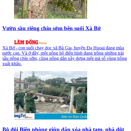
Vườn sầu riêng chín sớm bên suối Xà Bớ
Xà Bớ - con suối chạy dọc xã Bà Gia, huyện Đạ Huoai đang mùa
nước cạn. Và ở đây, một nông hộ điển hình đang trồng những trái
sầu riêng chín sớm, cùng nông dân xây dựng một mã số vùng trồng
xuất khẩu.
Bộ đội Biên phòng giúp dân xóa nhà tạm, nhà dột