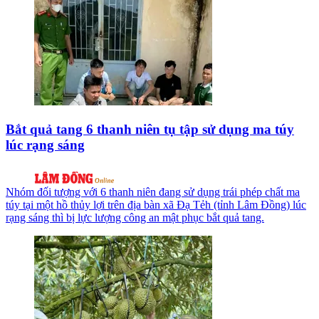
Bắt quả tang 6 thanh niên tụ tập sử dụng ma túy
lúc rạng sáng
Nhóm đối tượng với 6 thanh niên đang sử dụng trái phép chất ma
túy tại một hồ thủy lợi trên địa bàn xã Đạ Tẻh (tỉnh Lâm Đồng) lúc
rạng sáng thì bị lực lượng công an mật phục bắt quả tang.