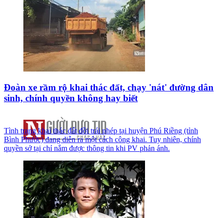
Đoàn xe rầm rộ khai thác đất, chạy 'nát' đường dân
sinh, chính quyền không hay biết
Tình trạng khai thác đất đồi trái phép tại huyện Phú Riềng (tỉnh
Bình Phước) đang diễn ra một cách công khai. Tuy nhiên, chính
quyền sở tại chỉ nắm được thông tin khi PV phản ánh.