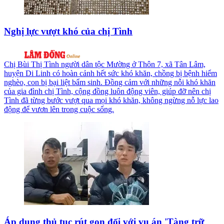
Nghị lực vượt khó của chị Tình
Chị Bùi Thị Tình người dân tộc Mường ở Thôn 7, xã Tân Lâm,
huyện Di Linh có hoàn cảnh hết sức khó khăn, chồng bị bệnh hiểm
nghèo, con bị bại liệt bẩm sinh. Đồng cảm với những nỗi khó khăn
của gia đình chị Tình, cộng đồng luôn động viên, giúp đỡ nên chị
Tình đã từng bước vượt qua mọi khó khăn, không ngừng nỗ lực lao
động để vươn lên trong cuộc sống.
Áp dụng thủ tục rút gọn đối với vụ án 'Tàng trữ