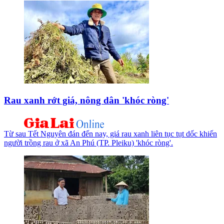
Rau xanh rớt giá, nông dân 'khóc ròng'
Từ sau Tết Nguyên đán đến nay, giá rau xanh liên tục tụt dốc khiến
người trồng rau ở xã An Phú (TP. Pleiku) 'khóc ròng'.