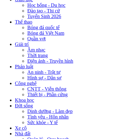
Học bổng - Du học
Đào tạo - Thi cử
Tuyển Sinh 2026
Thể thao
Bóng đá quốc tế
Bóng đá Việt Nam
Quần vợt
Giải trí
Âm nhạc
Thời trang
Điện ảnh - Truyền hình
Pháp luật
An ninh - Trật tự
Hình sự - Dân sự
Công nghệ
CNTT - Viễn thông
Thiết bị - Phần cứng
Khoa học
Đời sống
Dinh dưỡng - Làm đẹp
Tình yêu - Hôn nhân
Sức khỏe - Y tế
Xe cộ
Nhà đất