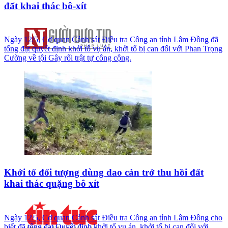
đất khai thác bô-xít
Ngày 12/5, Cơ quan Cảnh sát Điều tra Công an tỉnh Lâm Đồng đã
tống đạt quyết định khởi tố vụ án, khởi tố bị can đối với Phan Trọng
Cường về tội Gây rối trật tự công cộng.
Khởi tố đối tượng dùng dao cản trở thu hồi đất
khai thác quặng bô xít
Ngày 12/5, Cơ quan Cảnh sát Điều tra Công an tỉnh Lâm Đồng cho
biết đã tống đạt Quyết định khởi tố vụ án, khởi tố bị can đối với