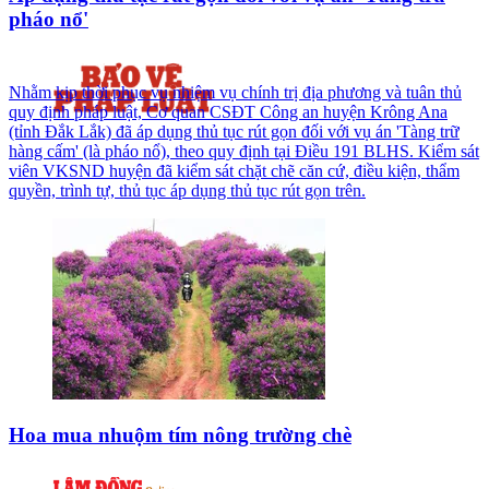
pháo nổ'
Nhằm kịp thời phục vụ nhiệm vụ chính trị địa phương và tuân thủ
quy định pháp luật, Cơ quan CSĐT Công an huyện Krông Ana
(tỉnh Đắk Lắk) đã áp dụng thủ tục rút gọn đối với vụ án 'Tàng trữ
hàng cấm' (là pháo nổ), theo quy định tại Điều 191 BLHS. Kiểm sát
viên VKSND huyện đã kiểm sát chặt chẽ căn cứ, điều kiện, thẩm
quyền, trình tự, thủ tục áp dụng thủ tục rút gọn trên.
Hoa mua nhuộm tím nông trường chè