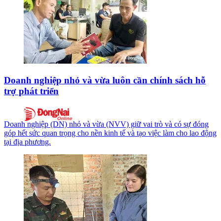
Doanh nghiệp nhỏ và vừa luôn cần chính sách hỗ
trợ phát triển
Doanh nghiệp (DN) nhỏ và vừa (NVV) giữ vai trò và có sự đóng
góp hết sức quan trọng cho nền kinh tế và tạo việc làm cho lao động
tại địa phương.