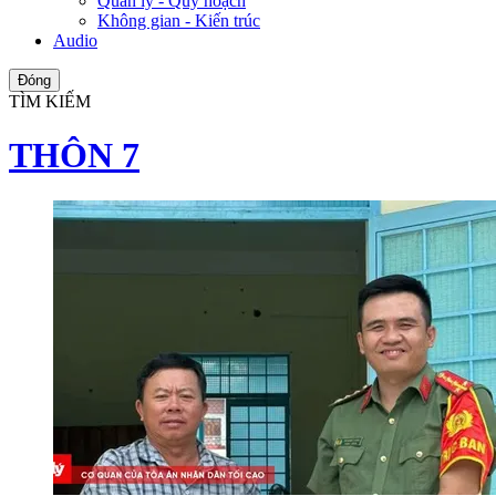
Quản lý - Quy hoạch
Không gian - Kiến trúc
Audio
Đóng
TÌM KIẾM
THÔN 7