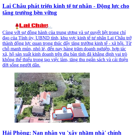
Lai Châu phát triển kinh tế tư nhân - Động lực cho
tăng trưởng bền vững
Cùng với sự đồng hành của trung ương và sự quyết liệt trong chỉ
đạo của Tỉnh ủy, UBND tỉnh, khu vực kinh tế tư nhân Lai Châu trở
thành động lực quan trọng thúc đẩy tăng trưởng kinh tế - xã hội. Từ
chỗ manh mún, nhỏ lẻ, đến nay hàng trăm doanh nghiệp, hợp tác
xã, hộ sản xuất kinh doanh trên địa bàn tỉnh đã khẳng định vai trò
không thể thiếu trong tạo việc làm, tăng thu ngân sách và cải thiện
đời sống người dân.
Hải Phòng: Nạn nhân vụ 'xây nhầm nhà' chính