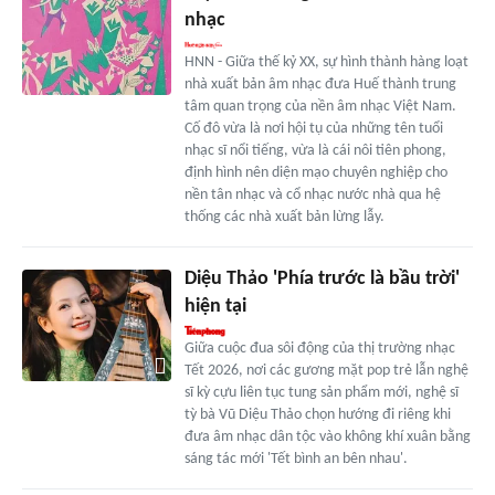
nhạc
HNN - Giữa thế kỷ XX, sự hình thành hàng loạt
nhà xuất bản âm nhạc đưa Huế thành trung
tâm quan trọng của nền âm nhạc Việt Nam.
Cố đô vừa là nơi hội tụ của những tên tuổi
nhạc sĩ nổi tiếng, vừa là cái nôi tiên phong,
định hình nên diện mạo chuyên nghiệp cho
nền tân nhạc và cổ nhạc nước nhà qua hệ
thống các nhà xuất bản lừng lẫy.
Diệu Thảo 'Phía trước là bầu trời'
hiện tại
Giữa cuộc đua sôi động của thị trường nhạc
Tết 2026, nơi các gương mặt pop trẻ lẫn nghệ
sĩ kỳ cựu liên tục tung sản phẩm mới, nghệ sĩ
tỳ bà Vũ Diệu Thảo chọn hướng đi riêng khi
đưa âm nhạc dân tộc vào không khí xuân bằng
sáng tác mới 'Tết bình an bên nhau'.