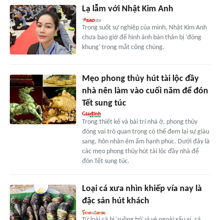
Lạ lẫm với Nhật Kim Anh
Trong suốt sự nghiệp của mình, Nhật Kim Anh
chưa bao giờ để hình ảnh bản thân bị 'đóng
khung' trong mắt công chúng.
Mẹo phong thủy hút tài lộc đầy
nhà nên làm vào cuối năm để đón
Tết sung túc
Trong thiết kế và bài trí nhà ở, phong thủy
đóng vai trò quan trọng có thể đem lại sự giàu
sang, hôn nhân êm ấm hạnh phúc. Dưới đây là
các mẹo phong thủy hút tài lộc đầy nhà để
đón Tết sung túc.
Loại cá xưa nhìn khiếp vía nay là
đặc sản hút khách
Từ loài cá bị 'ruồng bỏ' vì vẻ ngoài xấu xí, cá