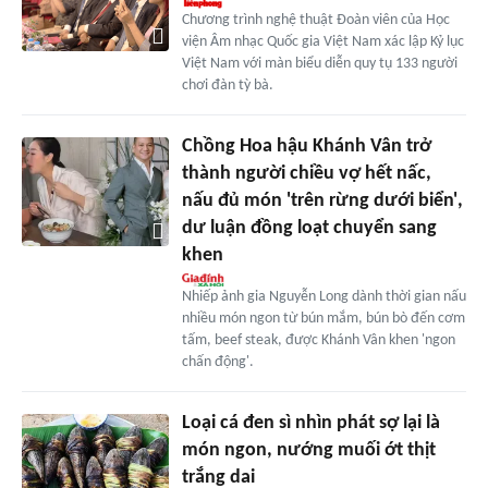
Chương trình nghệ thuật Đoàn viên của Học
viện Âm nhạc Quốc gia Việt Nam xác lập Kỷ lục
Việt Nam với màn biểu diễn quy tụ 133 người
chơi đàn tỳ bà.
Chồng Hoa hậu Khánh Vân trở
thành người chiều vợ hết nấc,
nấu đủ món 'trên rừng dưới biển',
dư luận đồng loạt chuyển sang
khen
Nhiếp ảnh gia Nguyễn Long dành thời gian nấu
nhiều món ngon từ bún mắm, bún bò đến cơm
tấm, beef steak, được Khánh Vân khen 'ngon
chấn động'.
Loại cá đen sì nhìn phát sợ lại là
món ngon, nướng muối ớt thịt
trắng dai