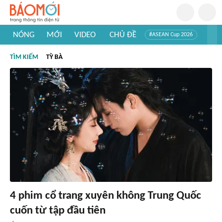
NÓNG
MỚI
VIDEO
CHỦ ĐỀ
#ASEAN Cup 2026
#Trí tuệ nhân tạo
#Mỹ - Iran
#Khám phá Việt Nam
TÌM KIẾM
TỲ BÀ
#Khám phá thế giới
4 phim cổ trang xuyên không Trung Quốc
cuốn từ tập đầu tiên