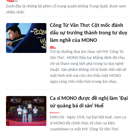
Dưới đây là những bộ phim cổ trang xuyên không Trung Quốc được xem
nhiều nhất.
Công Tử Văn Thơ: Cột mốc đánh
dấu sự trưởng thành trong tư duy
làm nghề của MONO
Trở lại đường đua âm nhạc với MV 'Công Tử
Văn Thơ', MONO tiếp tục khẳng định độ chịu
chi và tham vọng bứt phá trong tư duy nghệ
thuật. Sản phẩm không chỉ là bước tiến dài về
mặt hình ảnh mà còn cho thấy một MONO
ngày càng chín chắn hơn trong âm nhạc.
Ca sĩ MONO được đề nghị làm 'Đại
sứ quảng bá di sản' Huế
HNN.VN - Ngày 19/6, tại Đại Nội Huế, nam ca
sĩ MONO đã chính thức tổ chức sự kiện
countdown ra mắt MV 'Công Tử Văn Thơ'.