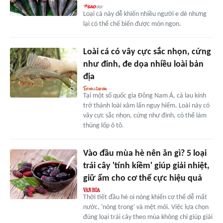
Loại cá này dễ khiến nhiều người e dè nhưng
lại có thể chế biến được món ngon.
Loài cá có vây cực sắc nhọn, cứng
như đinh, đe dọa nhiều loài bản
địa
Tại một số quốc gia Đông Nam Á, cá lau kính
trở thành loài xâm lấn nguy hiểm. Loài này có
vây cực sắc nhọn, cứng như đinh, có thể làm
thủng lốp ô tô.
Vào đầu mùa hè nên ăn gì? 5 loại
trái cây 'tính kiềm' giúp giải nhiệt,
giữ ẩm cho cơ thể cực hiệu quả
Thời tiết đầu hè oi nóng khiến cơ thể dễ mất
nước, 'nóng trong' và mệt mỏi. Việc lựa chọn
đúng loại trái cây theo mùa không chỉ giúp giải