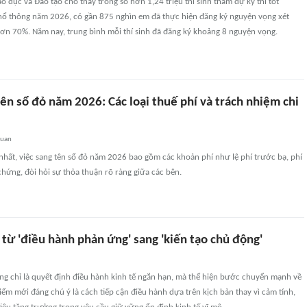
o dục và Đào tạo cho thấy trong số hơn 1,24 triệu thí sinh tham dự kỳ thi tốt
hổ thông năm 2026, có gần 875 nghìn em đã thực hiện đăng ký nguyện vọng xét
hơn 70%. Năm nay, trung bình mỗi thí sinh đã đăng ký khoảng 8 nguyện vọng.
tên sổ đỏ năm 2026: Các loại thuế phí và trách nhiệm chi
quan
hất, việc sang tên sổ đỏ năm 2026 bao gồm các khoản phí như lệ phí trước bạ, phí
hứng, đòi hỏi sự thỏa thuận rõ ràng giữa các bên.
từ 'điều hành phản ứng' sang 'kiến tạo chủ động'
ng chỉ là quyết định điều hành kinh tế ngắn hạn, mà thể hiện bước chuyển mạnh về
Điểm mới đáng chú ý là cách tiếp cận điều hành dựa trên kịch bản thay vì cảm tính,