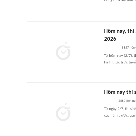
đồng thời đặt mục t
Hôm nay, thí
2026
5857
liên
Từ hôm nay (2/7), t
hình thức trực tuyế
Hôm nay thí 
5857
liên qu
Từ ngày 2/7, thí si
các năm trước, quy 