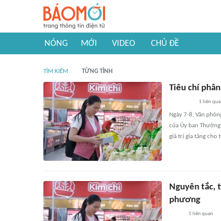
NÓNG
MỚI
VIDEO
CHỦ ĐỀ
TÌM KIẾM
TỪNG TỈNH
Tiêu chí phân
1
liên qu
Ngày 7-8, Văn phòn
của Ủy ban Thường 
giá trị gia tăng ch
Nguyên tắc, t
phương
1
liên quan