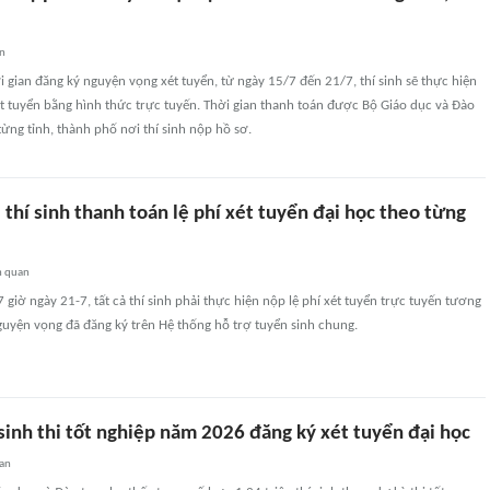
an
ời gian đăng ký nguyện vọng xét tuyển, từ ngày 15/7 đến 21/7, thí sinh sẽ thực hiện
ét tuyển bằng hình thức trực tuyến. Thời gian thanh toán được Bộ Giáo dục và Đào
từng tỉnh, thành phố nơi thí sinh nộp hồ sơ.
 thí sinh thanh toán lệ phí xét tuyển đại học theo từng
n quan
 giờ ngày 21-7, tất cả thí sinh phải thực hiện nộp lệ phí xét tuyển trực tuyến tương
guyện vọng đã đăng ký trên Hệ thống hỗ trợ tuyển sinh chung.
sinh thi tốt nghiệp năm 2026 đăng ký xét tuyển đại học
uan