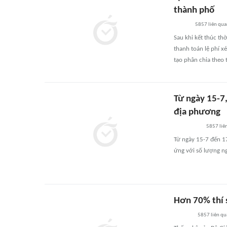
thành phố
5857
liên qu
Sau khi kết thúc th
thanh toán lệ phí x
tạo phân chia theo 
Từ ngày 15-7,
địa phương
5857
liê
Từ ngày 15-7 đến 17
ứng với số lượng n
Hơn 70% thí 
5857
liên q