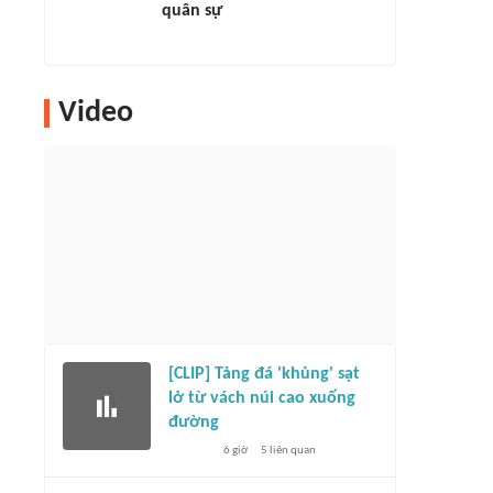
quân sự
Video
[CLIP] Tảng đá 'khủng' sạt
lở từ vách núi cao xuống
đường
6 giờ
5
liên quan