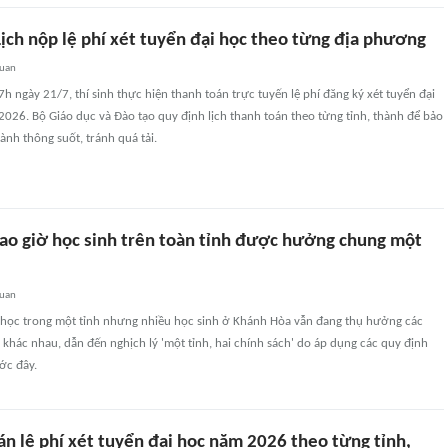
Lịch nộp lệ phí xét tuyển đại học theo từng địa phương
quan
h ngày 21/7, thí sinh thực hiện thanh toán trực tuyến lệ phí đăng ký xét tuyển đại
026. Bộ Giáo dục và Đào tạo quy định lịch thanh toán theo từng tỉnh, thành để bảo
nh thông suốt, tránh quá tải.
ao giờ học sinh trên toàn tỉnh được hưởng chung một
quan
 học trong một tỉnh nhưng nhiều học sinh ở Khánh Hòa vẫn đang thụ hưởng các
 khác nhau, dẫn đến nghịch lý 'một tỉnh, hai chính sách' do áp dụng các quy định
ớc đây.
án lệ phí xét tuyển đại học năm 2026 theo từng tỉnh,