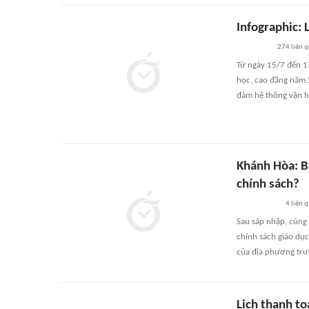
Infographic: 
274
liên 
Từ ngày 15/7 đến 17
học, cao đẳng năm 2
đảm hệ thống vận hà
Khánh Hòa: B
chính sách?
4
liên 
Sau sáp nhập, cùng
chính sách giáo dục
của địa phương trư
Lịch thanh to