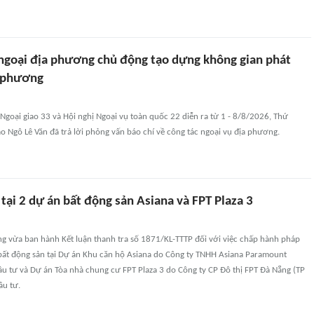
 ngoại địa phương chủ động tạo dựng không gian phát
a phương
Ngoại giao 33 và Hội nghị Ngoại vụ toàn quốc 22 diễn ra từ 1 - 8/8/2026, Thứ
o Ngô Lê Văn đã trả lời phỏng vấn báo chí về công tác ngoại vụ địa phương.
 tại 2 dự án bất động sản Asiana và FPT Plaza 3
ng vừa ban hành Kết luận thanh tra số 1871/KL-TTTP đối với việc chấp hành pháp
 bất động sản tại Dự án Khu căn hộ Asiana do Công ty TNHH Asiana Paramount
u tư và Dự án Tòa nhà chung cư FPT Plaza 3 do Công ty CP Đô thị FPT Đà Nẵng (TP
ầu tư.