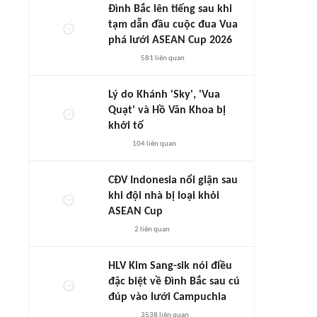
Đình Bắc lên tiếng sau khi
tạm dẫn đầu cuộc đua Vua
phá lưới ASEAN Cup 2026
581
liên quan
Lý do Khánh 'Sky', 'Vua
Quạt' và Hồ Văn Khoa bị
khởi tố
104
liên quan
CĐV Indonesia nổi giận sau
khi đội nhà bị loại khỏi
ASEAN Cup
2
liên quan
HLV Kim Sang-sik nói điều
đặc biệt về Đình Bắc sau cú
đúp vào lưới Campuchia
3538
liên quan