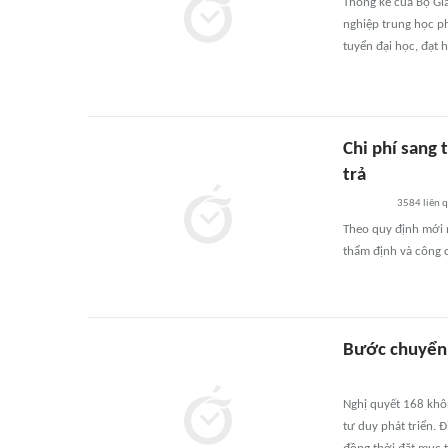
Thống kê của Bộ Giá
nghiệp trung học p
tuyển đại học, đạt 
Chi phí sang 
trả
3584
liên 
Theo quy định mới n
thẩm định và công c
Bước chuyển 
Nghị quyết 168 khô
tư duy phát triển. 