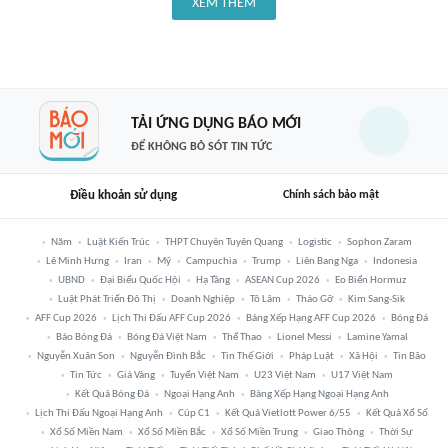
XEM THÊM
TẢI ỨNG DỤNG BÁO MỚI
ĐỂ KHÔNG BỎ SÓT TIN TỨC
Điều khoản sử dụng
Chính sách bảo mật
Năm
Luật Kiến Trúc
THPT Chuyên Tuyên Quang
Logistic
Sophon Zaram
Lê Minh Hưng
Iran
Mỹ
Campuchia
Trump
Liên Bang Nga
Indonesia
UBND
Đại Biểu Quốc Hội
Hạ Tầng
ASEAN Cup 2026
Eo Biển Hormuz
Luật Phát Triển Đô Thị
Doanh Nghiệp
Tô Lâm
Tháo Gỡ
Kim Sang-Sik
AFF Cup 2026
Lịch Thi Đấu AFF Cup 2026
Bảng Xếp Hạng AFF Cup 2026
Bóng Đá
Báo Bóng Đá
Bóng Đá Việt Nam
Thể Thao
Lionel Messi
Lamine Yamal
Nguyễn Xuân Son
Nguyễn Đình Bắc
Tin Thế Giới
Pháp Luật
Xã Hội
Tin Bão
Tin Tức
Giá Vàng
Tuyển Việt Nam
U23 Việt Nam
U17 Việt Nam
Kết Quả Bóng Đá
Ngoại Hạng Anh
Bảng Xếp Hạng Ngoại Hạng Anh
Lịch Thi Đấu Ngoại Hạng Anh
Cúp C1
Kết Quả Vietlott Power 6/55
Kết Quả Xổ Số
Xổ Số Miền Nam
Xổ Số Miền Bắc
Xổ Số Miền Trung
Giao Thông
Thời Sự