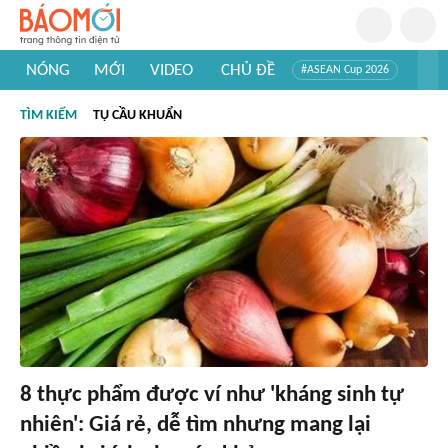
NÓNG
MỚI
VIDEO
CHỦ ĐỀ
#ASEAN Cup 2026
#Trí tuệ nhân tạo
#Mỹ - Iran
#Khám phá Việt Nam
TÌM KIẾM
TỤ CẦU KHUẨN
#Khám phá thế giới
8 thực phẩm được ví như 'kháng sinh tự
nhiên': Giá rẻ, dễ tìm nhưng mang lại