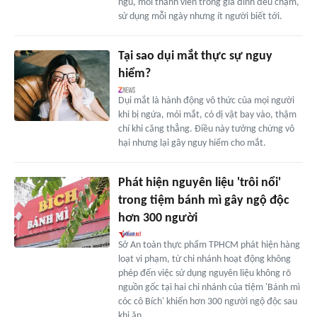
ngủ, mỗi thành viên trong gia đình đều chạm,
sử dụng mỗi ngày nhưng ít người biết tới.
Tại sao dụi mắt thực sự nguy
hiểm?
Dụi mắt là hành động vô thức của mọi người
khi bị ngứa, mỏi mắt, có dị vật bay vào, thậm
chí khi căng thẳng. Điều này tưởng chừng vô
hại nhưng lại gây nguy hiểm cho mắt.
Phát hiện nguyên liệu 'trôi nổi'
trong tiệm bánh mì gây ngộ độc
hơn 300 người
Sở An toàn thực phẩm TPHCM phát hiện hàng
loạt vi phạm, từ chi nhánh hoạt động không
phép đến việc sử dụng nguyên liệu không rõ
nguồn gốc tại hai chi nhánh của tiệm 'Bánh mì
cóc cô Bích' khiến hơn 300 người ngộ độc sau
khi ăn.