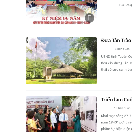
126
liên 
Đưa Tân Trào 
1
liên quan
UBND tỉnh Tuyên Qua
tiêu xây dựng Tân T
thái có sức cạnh tr
Triển lãm Cu
13
liên quan
Khai mạc sáng 27-7 
năm 1943' giới thiệ
phần: Sự hiện diện 