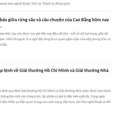
quan ban ngành thuộc Tỉnh ủy, Thành ủy đóng quân.
báo giữa rừng sâu và câu chuyện của Cao Bằng hôm nay
an
am Độc Lập còn được lưu giữ đến nay đều rất nhỏ - mỗi số chỉ hai trang, giấy đã
gian. Nhìn bề ngoài, ít ai nghĩ đây từng là cơ quan ngôn luận của một phong trào có
t Bắc.
p lệnh về Giải thưởng Hồ Chí Minh và Giải thưởng Nhà
p lệnh quy định Giải thưởng Hồ Chí Minh và Giải thưởng Nhà nước được ban hành,
 thống tôn vinh các công trình, tác phẩm có giá trị đặc biệt xuất sắc. Cùng ngày
hi dấu nhiều sự kiện quan trọng của cách mạng Việt Nam, văn hóa nghệ thuật và đời