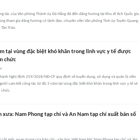
ng tác của Văn phòng Thành ủy Đà Nẵng đã đến dâng hương tại Khu di tích Quốc gia
 Cùng tham gia dâng hương có lãnh đạo, chuyên viên Văn phòng Tỉnh ủy Tuyên Quang;
 Tân Trào.
m tại vùng đặc biệt khó khăn trong lĩnh vực y tế được
ên chức
an
hành Nghị định 259/2026/NĐ-CP quy định về tuyển dụng, sử dụng và quản lý viên
gười cam kết công tác từ đủ 3 năm tại vùng đặc biệt khó khăn trong lĩnh vực y tế sẽ
n chức.
 xưa: Nam Phong tạp chí và An Nam tạp chí xuất bản số
i cột mốc quan trọng của báo chí - văn học Việt Nam khi 'Nam Phong tạp chí' và 'An