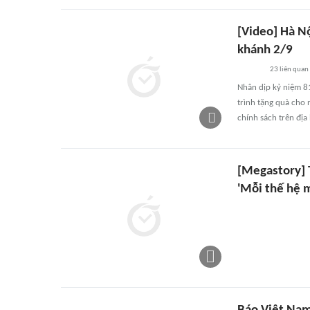
[Video] Hà N
khánh 2/9
23
liên quan
Nhân dịp kỷ niệm 8
trình tặng quà cho 
chính sách trên địa
[Megastory] T
'Mỗi thế hệ 