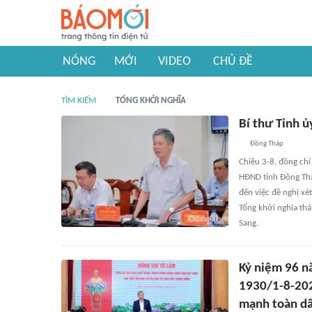
NÓNG
MỚI
VIDEO
CHỦ ĐỀ
TÌM KIẾM
TỔNG KHỞI NGHĨA
Bí thư Tỉnh ủ
Đồng Tháp
Chiều 3-8, đồng chí
HĐND tỉnh Đồng Thá
đến việc đề nghị x
Tổng khởi nghĩa thá
Sang.
Kỷ niệm 96 n
1930/1-8-2026
mạnh toàn dâ