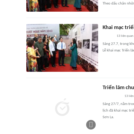
Theo dấu chân nhữ
Khai mạc tri
13
liên quan
Sáng 27.7, trong k
Lễ khai mạc Triển l
Triển lãm ch
13
liên
Sáng 27/7, nằm tro
lịch đã khai mạc tr
Sơn La.