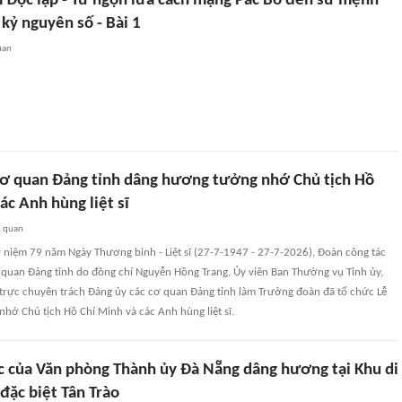
 Độc lập - Từ ngọn lửa cách mạng Pác Bó đến sứ mệnh
 kỷ nguyên số - Bài 1
uan
cơ quan Đảng tỉnh dâng hương tưởng nhớ Chủ tịch Hồ
ác Anh hùng liệt sĩ
n quan
 niệm 79 năm Ngày Thương binh - Liệt sĩ (27-7-1947 - 27-7-2026), Đoàn công tác
 quan Đảng tỉnh do đồng chí Nguyễn Hồng Trang, Ủy viên Ban Thường vụ Tỉnh ủy,
trực chuyên trách Đảng ủy các cơ quan Đảng tỉnh làm Trưởng đoàn đã tổ chức Lễ
hớ Chủ tịch Hồ Chí Minh và các Anh hùng liệt sĩ.
c của Văn phòng Thành ủy Đà Nẵng dâng hương tại Khu di
 đặc biệt Tân Trào