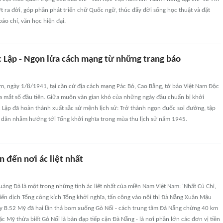
ợt ra đời, góp phần phát triển chữ Quốc ngữ, thúc đẩy đời sống học thuật và đặt
o chí, văn học hiện đại.
 Lập - Ngọn lửa cách mạng từ những trang báo
m, ngày 1/8/1941, tại căn cứ địa cách mạng Pác Bó, Cao Bằng, tờ báo Việt Nam Độc
ra mắt số đầu tiên. Giữa muôn vàn gian khó của những ngày đầu chuẩn bị khởi
 Lập đã hoàn thành xuất sắc sứ mệnh lịch sử: Trở thành ngọn đuốc soi đường, tập
dân nhằm hướng tới Tổng khởi nghĩa trong mùa thu lịch sử năm 1945.
 đến nơi ác liệt nhất
uảng Đà là một trong những tỉnh ác liệt nhất của miền Nam Việt Nam: 'Nhất Củ Chi,
hiến dịch Tổng công kích Tổng khởi nghĩa, tấn công vào nội thị Đà Nẵng Xuân Mậu
y B.52 Mỹ đã hai lần thả bom xuống Gò Nổi - cách trung tâm Đà Nẵng chừng 40 km
c Mỹ thừa biết Gò Nổi là bàn đạp tiếp cận Đà Nẵng - là nơi phần lớn các đơn vị tiền