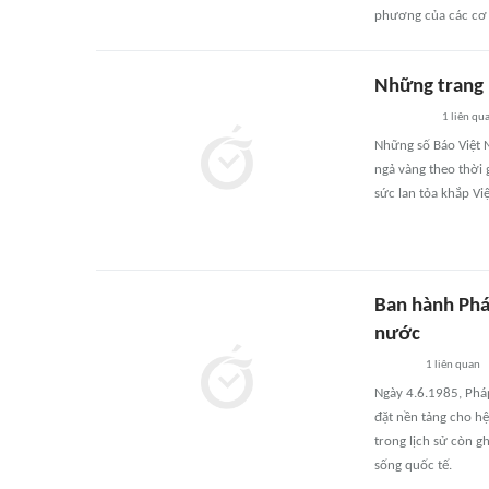
phương của các cơ 
Những trang 
1
liên qu
Những số Báo Việt N
ngả vàng theo thời 
sức lan tỏa khắp Việ
Ban hành Phá
nước
1
liên quan
Ngày 4.6.1985, Phá
đặt nền tảng cho hệ
trong lịch sử còn g
sống quốc tế.