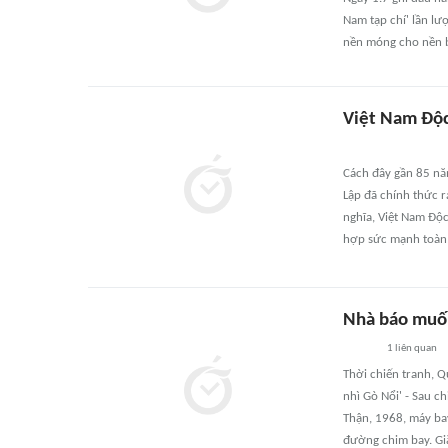
Nam tạp chí' lần lư
nền móng cho nền bá
Việt Nam Độc
Cách đây gần 85 nă
Lập đã chính thức 
nghĩa, Việt Nam Độc
hợp sức mạnh toàn 
Nhà báo muốn
1
liên quan
Thời chiến tranh, Q
nhì Gò Nổi' - Sau c
Thận, 1968, máy ba
đường chim bay. Giặ