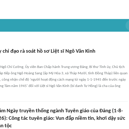
y chỉ đạo rà soát hồ sơ Liệt sĩ Ngô Văn Kinh
 Ngô Chí Cường, Ủy viên Ban Chấp hành Trung ương Đảng, Bí thư Tỉnh ủy, Chủ tịch
p tiếp ông Ngô Hoàng Sang (ấp Mỹ Hòa 3, xã Tháp Mười, tỉnh Đồng Tháp) liên quan
ét, công nhận chế độ 'người hoạt động cách mạng từ ngày 1-1-1945 đến trước ngày
ng Tám năm 1945' đối với Liệt sĩ Ngô Văn Kinh (bí danh Tư Hồng) là cha của ông
ăm Ngày truyền thống ngành Tuyên giáo của Đảng (1-8-
): Công tác tuyên giáo: Vun đắp niềm tin, khơi dậy sức
n tộc