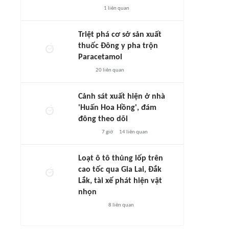
1
liên quan
Triệt phá cơ sở sản xuất
thuốc Đông y pha trộn
Paracetamol
20
liên quan
Cảnh sát xuất hiện ở nhà
'Huấn Hoa Hồng', đám
đông theo dõi
7 giờ
14
liên quan
Loạt ô tô thủng lốp trên
cao tốc qua Gia Lai, Đắk
Lắk, tài xế phát hiện vật
nhọn
8
liên quan