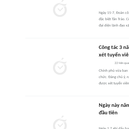
Ngày 15-7, Đoàn cô
đặc biệt Tân Trào.
đại diện lãnh đạo xã
Công tác 3 nă
xét tuyển vi
22
liên qu
Chính phủ vừa ban 
chức. Đáng chú ý, n
được xét tuyển viê
Ngày này năm
đầu tiên
Ngày 1.7 ghi dấu ha