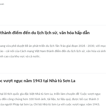
quan
thành điểm đến du lịch lịch sử, văn hóa hấp dẫn
ng vừa phê duyệt Đề án phát triển du lịch Tân Trào giai đoạn 2026 - 2030, với mục
rào - cái nôi của Cách mạng Việt Nam thành điểm đến du lịch lịch sử, văn hóa và sinh
anh cao của khu vực và cả nước.
ộc vượt ngục năm 1943 tại Nhà tù Sơn La
tại Di tích quốc gia đặc biệt Nhà tù Sơn La, triển lãm chuyên đề 'Cuộc vượt ngục
u đến công chúng hơn 100 hình ảnh, tài liệu, tư liệu quý, được bố cục thành 3
của người Pháp tại Sơn La; Chi bộ Nhà tù Sơn La với cuộc vượt ngục năm 1943;