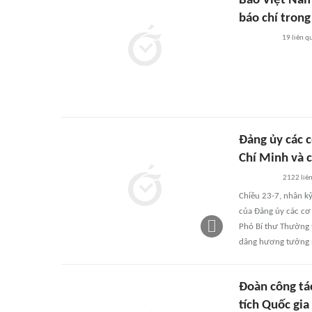
Báo Việt Nam
báo chí trong
19
liên q
Đảng ủy các 
Chí Minh và c
2122
liê
Chiều 23-7, nhân kỷ
của Đảng ủy các cơ
Phó Bí thư Thường 
dâng hương tưởng n
Đoàn công tá
tích Quốc gia