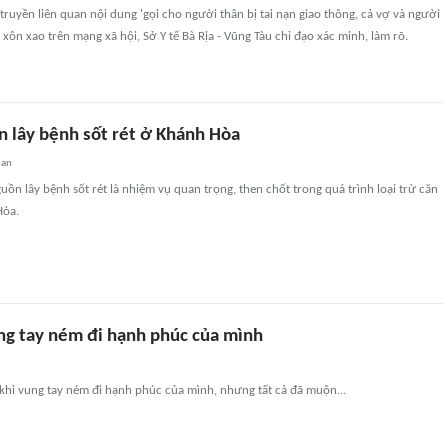
 truyền liên quan nội dung 'gọi cho người thân bị tai nạn giao thông, cả vợ và người
 xôn xao trên mạng xã hội, Sở Y tế Bà Rịa - Vũng Tàu chỉ đạo xác minh, làm rõ.
n lây bệnh sốt rét ở Khánh Hòa
uan
guồn lây bệnh sốt rét là nhiệm vụ quan trọng, then chốt trong quá trình loại trừ căn
Hòa.
ung tay ném đi hạnh phúc của mình
khi vung tay ném đi hạnh phúc của mình, nhưng tất cả đã muộn...