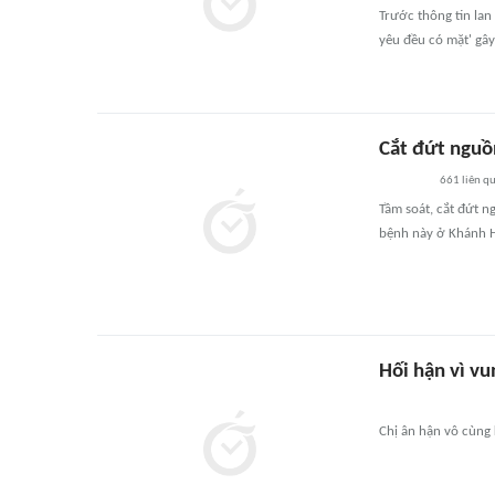
Trước thông tin lan
yêu đều có mặt' gây
Cắt đứt nguồ
661
liên q
Tầm soát, cắt đứt n
bệnh này ở Khánh 
Hối hận vì v
Chị ân hận vô cùng 