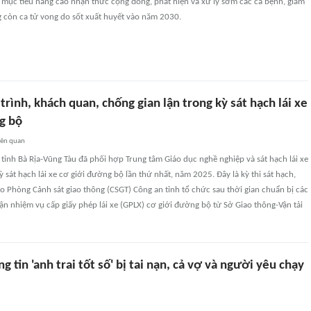
 mục tiêu nâng cao nhận thức cộng đồng, phát hiện và xử lý sớm các ca bệnh, giảm
g còn ca tử vong do sốt xuất huyết vào năm 2030.
rình, khách quan, chống gian lận trong kỳ sát hạch lái xe
g bộ
iên quan
tỉnh Bà Rịa-Vũng Tàu đã phối hợp Trung tâm Giáo dục nghề nghiệp và sát hạch lái xe
 sát hạch lái xe cơ giới đường bộ lần thứ nhất, năm 2025. Đây là kỳ thi sát hạch,
o Phòng Cảnh sát giao thông (CSGT) Công an tỉnh tổ chức sau thời gian chuẩn bị các
hận nhiệm vụ cấp giấy phép lái xe (GPLX) cơ giới đường bộ từ Sở Giao thông-Vận tải
g tin 'anh trai tốt số' bị tai nạn, cả vợ và người yêu chạy