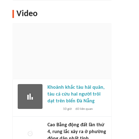
Video
Khoảnh khắc tàu hải quân,
tàu cá cứu hai người trôi
dạt trên biển Đà Nẵng
10 giờ
60
liên quan
Cao Bằng động đất lần thứ
4, rung lắc xảy ra ở phường
đông dân nhất tỉnh