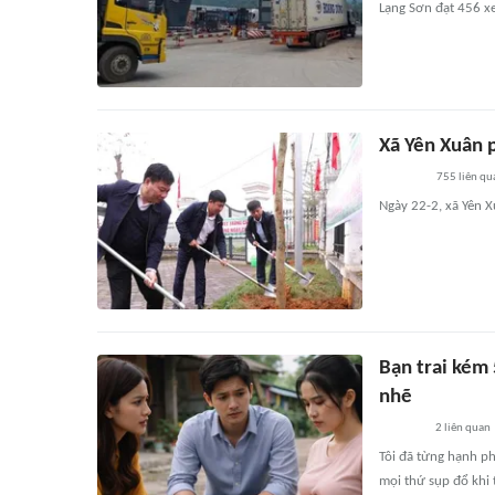
Lạng Sơn đạt 456 x
Xã Yên Xuân 
755
liên qu
Ngày 22-2, xã Yên X
Bạn trai kém 
nhẽ
2
liên quan
Tôi đã từng hạnh p
mọi thứ sụp đổ khi 