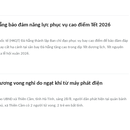
ẵng bảo đảm năng lực phục vụ cao điểm Tết 2026
ốc tế (HKQT) Đà Nẵng thành lập Ban chỉ đạo phục vụ bay cao điểm để bảo đảm đáp
ay cất hạ cánh tại sân bay Đà Nẵng tăng cao trong dịp Tết dương lịch, Tết nguyên
a lễ hội xuân 2026.
ương vong nghi do ngạt khí từ máy phát điện
ạo UBND xã Thiên Cầm, tỉnh Hà Tĩnh, sáng 28/8, người dân phát hiện tại quán bánh
ú, xã Thiên Cầm có 2 người tử vong, 2 trẻ em bất tỉnh.