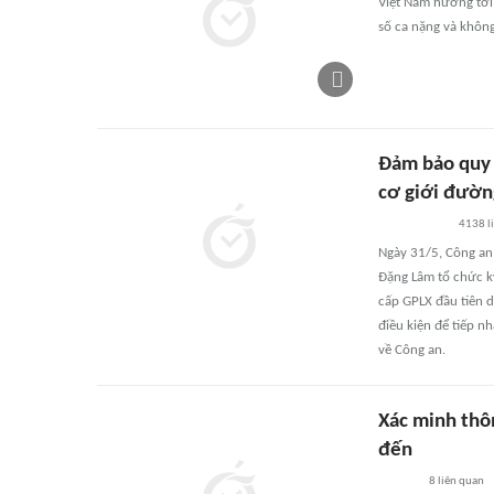
Việt Nam hướng tới
số ca nặng và khôn
Đảm bảo quy t
cơ giới đườn
4138
l
Ngày 31/5, Công an 
Đặng Lâm tổ chức kỳ
cấp GPLX đầu tiên d
điều kiện để tiếp n
về Công an.
Xác minh thôn
đến
8
liên quan