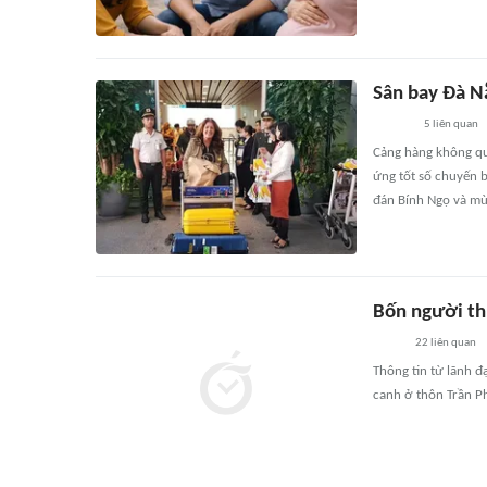
Sân bay Đà N
5
liên quan
Cảng hàng không qu
ứng tốt số chuyến b
đán Bính Ngọ và mù
Bốn người th
22
liên quan
Thông tin từ lãnh đ
canh ở thôn Trần Ph