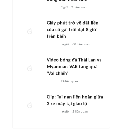
9 giờ
2
liên quan
Giây phút trở về đất liền
của cô gái trôi dạt 8 giờ
trên biển
6 giờ
60
liên quan
Video bóng đá Thái Lan vs
Myanmar: VAR tặng quà
'Voi chiến'
24
liên quan
Clip: Tai nạn liên hoàn giữa
3 xe máy tại giao lộ
6 giờ
2
liên quan