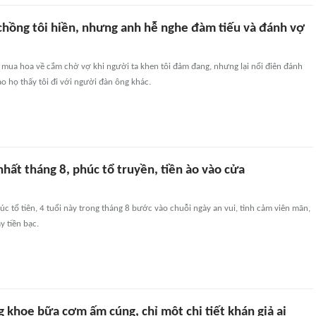
 chồng tôi hiền, nhưng anh hễ nghe đàm tiếu và đánh vợ
 mua hoa về cắm chờ vợ khi người ta khen tôi đảm đang, nhưng lại nổi điên đánh
ảo họ thấy tôi đi với người đàn ông khác.
 nhất tháng 8, phúc tổ truyền, tiền ào vào cửa
tổ tiên, 4 tuổi này trong tháng 8 bước vào chuỗi ngày an vui, tình cảm viên mãn,
y tiền bạc.
 khoe bữa cơm ấm cúng, chỉ một chi tiết khán giả ai