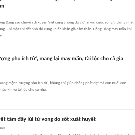
ảm
ồng Đăng sau chuyến đi xuyên Việt cùng chồng đã trở lại với cuộc sống thường nhật
g. Chỉ một chi tiết nhỏ đó cũng khiến khán giả cảm thán, Hồng Đăng may mắn khi
y.
ượng phu ích tử', mang lại may mắn, tài lộc cho cả gia
 mang mệnh 'vượng phu ích tử', không chỉ giúp chồng phát đạt mà còn nuôi con
phúc khí và tài lộc cho cả nhà.
ết tâm đẩy lùi tử vong do sốt xuất huyết
quan