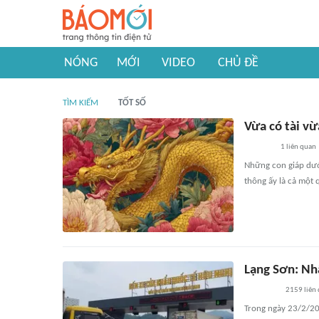
NÓNG
MỚI
VIDEO
CHỦ ĐỀ
TÌM KIẾM
TỐT SỐ
Vừa có tài vừ
1
liên quan
Những con giáp dưới
thông ấy là cả một 
Lạng Sơn: Nh
2159
liên
Trong ngày 23/2/20