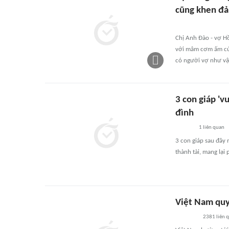
cũng khen đ
Chị Anh Đào - vợ H
với mâm cơm ấm cún
có người vợ như vậ
3 con giáp 'v
đình
1
liên quan
3 con giáp sau đây
thành tài, mang lại 
Việt Nam quy
2381
liên 