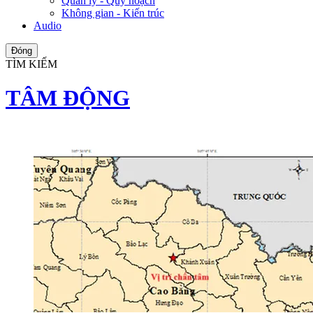
Quản lý - Quy hoạch
Không gian - Kiến trúc
Audio
Đóng
TÌM KIẾM
TÂM ĐỘNG