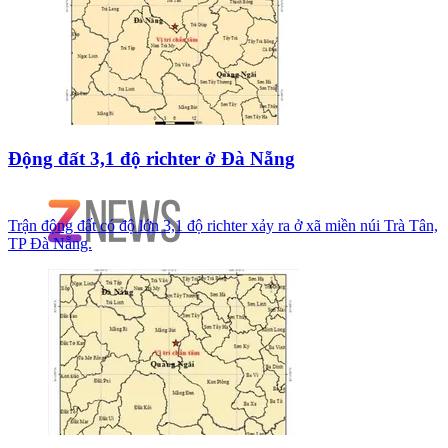
Động đất 3,1 độ richter ở Đà Nẵng
Trận động đất có độ lớn 3,1 độ richter xảy ra ở xã miền núi Trà Tân,
TP Đà Nẵng.