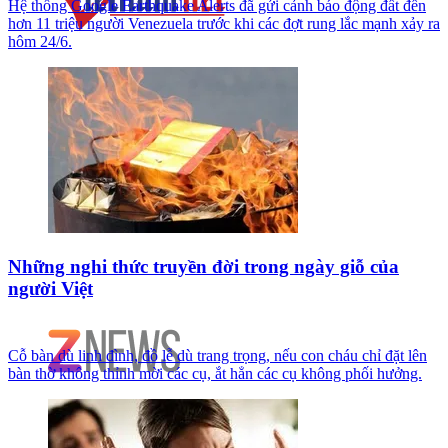
Hệ thống Google Earthquake Alerts đã gửi cảnh báo động đất đến
hơn 11 triệu người Venezuela trước khi các đợt rung lắc mạnh xảy ra
hôm 24/6.
Những nghi thức truyền đời trong ngày giỗ của
người Việt
Cỗ bàn dù linh đình, đồ lễ dù trang trọng, nếu con cháu chỉ đặt lên
bàn thờ không thỉnh mời các cụ, ắt hẳn các cụ không phối hưởng.