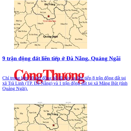
9 trận động đất liên tiếp ở Đà Nẵng, Quảng Ngãi
Chỉ trong hơn 10 giờ đồng hồ đã xảy ra liên tiếp 8 trận động đất tại
xã Trà Linh (TP. Đà Nẵng) và 1 trận động đất tại xã Măng Bút (tỉnh
Quảng Ngãi).