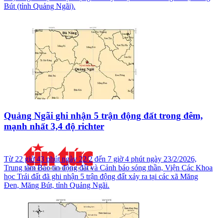
Bút (tỉnh Quảng Ngãi).
Quảng Ngãi ghi nhận 5 trận động đất trong đêm,
mạnh nhất 3,4 độ richter
Từ 22 giờ 43 phút ngày 22/2 đến 7 giờ 4 phút ngày 23/2/2026,
Trung tâm Báo tin động đất và Cảnh báo sóng thần, Viện Các Khoa
học Trái đất đã ghi nhận 5 trận động đất xảy ra tại các xã Măng
Đen, Măng Bút, tỉnh Quảng Ngãi.