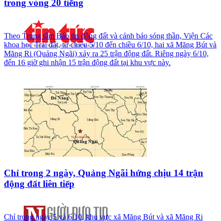
trong vòng 20 tiếng
Theo Trung tâm Báo tin động đất và cảnh báo sóng thần, Viện Các
khoa học Trái đất, từ chiều 5/10 đến chiều 6/10, hai xã Măng Bút và
Măng Ri (Quảng Ngãi) xảy ra 25 trận động đất. Riêng ngày 6/10,
đến 16 giờ ghi nhận 15 trận động đất tại khu vực này.
Chỉ trong 2 ngày, Quảng Ngãi hứng chịu 14 trận
động đất liên tiếp
Chỉ trong ngày 5 và 6/10, khu vực xã Măng Bút và xã Măng Ri