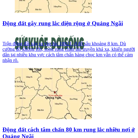
Động đất gây rung lắc diện rộng ở Quảng Ngãi
Trận động đất xảy ra vào lúc 18h21, ở độ sâu khoảng 8 km. Dù
cường độ không lớn, song rung chấn lan truyền khá xa, khiến người
dân tại nhiều khu vực cách tâm chấn hàng chục km vẫn có thể cảm
nhận rõ.
Động đất cách tâm chấn 80 km rung lắc nhiều nơi ở
Quảng Ngãi