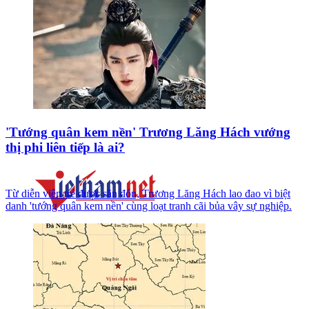
'Tướng quân kem nền' Trương Lăng Hách vướng
thị phi liên tiếp là ai?
Từ diễn viên trẻ được săn đón, Trương Lăng Hách lao đao vì biệt
danh 'tướng quân kem nền' cùng loạt tranh cãi bủa vây sự nghiệp.