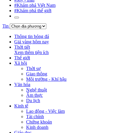
#Khám phá Việt Nam
#Khám phá thế giới
Tin
Thông tin bóng đá
Giá vàng hôm nay
Thời tiết
Xem thêm tiện ích
Thế giới
Xã hội
Thời sự
Giao thông
Môi trường - Khí hậu
Văn hóa
Nghệ thuật
Ẩm thực
Du lịch
Kinh tế
Lao động - Việc làm
Tài chính
Chứng khoán
Kinh doanh
Giáo dục