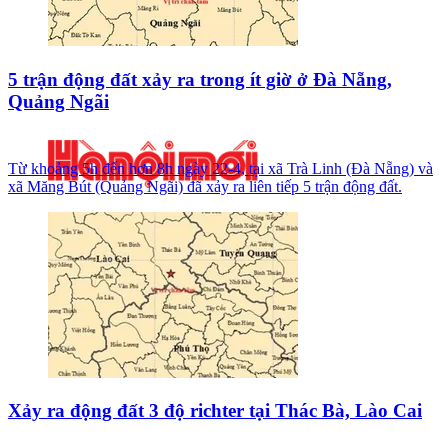
5 trận động đất xảy ra trong ít giờ ở Đà Nẵng,
Quảng Ngãi
Từ khoảng 5h đến hơn 8h ngày 22-4, tại xã Trà Linh (Đà Nẵng) và
xã Măng Bút (Quảng Ngãi) đã xảy ra liên tiếp 5 trận động đất.
Xảy ra động đất 3 độ richter tại Thác Bà, Lào Cai