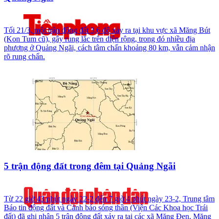
Tối 21/3, một trận động đất 3,6 độ xảy ra tại khu vực xã Măng Bút
(Kon Tum cũ), gây rung lắc trên diện rộng, trong đó nhiều địa
phương ở Quảng Ngãi, cách tâm chấn khoảng 80 km, vẫn cảm nhận
rõ rung chấn.
5 trận động đất trong đêm tại Quảng Ngãi
Từ 22 giờ 43 phút ngày 22-2 đến 7 giờ 4 phút ngày 23-2, Trung tâm
Báo tin động đất và Cảnh báo sóng thần (Viện Các Khoa học Trái
đất) đã ghi nhận 5 trận động đất xảy ra tại các xã Măng Đen, Măng