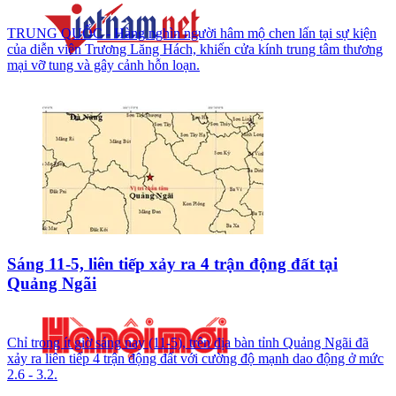
TRUNG QUỐC - Hàng nghìn người hâm mộ chen lấn tại sự kiện
của diễn viên Trương Lăng Hách, khiến cửa kính trung tâm thương
mại vỡ tung và gây cảnh hỗn loạn.
Sáng 11-5, liên tiếp xảy ra 4 trận động đất tại
Quảng Ngãi
Chỉ trong ít giờ sáng nay (11-5), trên địa bàn tỉnh Quảng Ngãi đã
xảy ra liên tiếp 4 trận động đất với cường độ mạnh dao động ở mức
2.6 - 3.2.