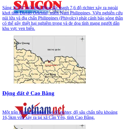
Sáng 10-10, một trận động đất mạnh 7,6 độ richter xảy ra ngoài
khơi tỉnh Davao Oriental, miền Nam Philippines, Viện nghiên cứu
núi lửa và địa chấn Philippines (Phivolcs) phát cảnh báo sóng thần
có thể gây thiệt hại nghiêm trọng và đe dọa tính mạng người dân
khu vực ven biển.
Động đất ở Cao Bằng
Một trận động đất mạnh 3,4 độ richter, độ sâu chấn tiêu khoảng
16,5km vừa xảy ra tại xã Cần Yên, tỉnh Cao Bằng.