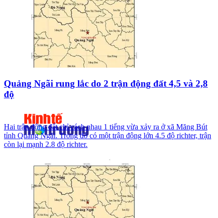
Quảng Ngãi rung lắc do 2 trận động đất 4,5 và 2,8
độ
Hai trận động đất chỉ cách nhau 1 tiếng vừa xảy ra ở xã Măng Bút
tỉnh Quảng Ngãi. Trong đó có một trận động lớn 4.5 độ richter, trận
còn lại mạnh 2.8 độ richter.