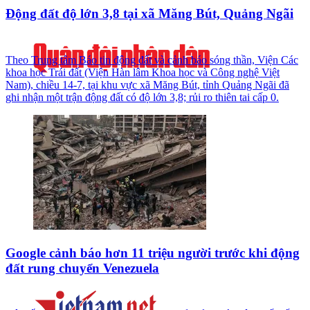
Động đất độ lớn 3,8 tại xã Măng Bút, Quảng Ngãi
Theo Trung tâm Báo tin động đất và cảnh báo sóng thần, Viện Các
khoa học Trái đất (Viện Hàn lâm Khoa học và Công nghệ Việt
Nam), chiều 14-7, tại khu vực xã Măng Bút, tỉnh Quảng Ngãi đã
ghi nhận một trận động đất có độ lớn 3,8; rủi ro thiên tai cấp 0.
Google cảnh báo hơn 11 triệu người trước khi động
đất rung chuyển Venezuela