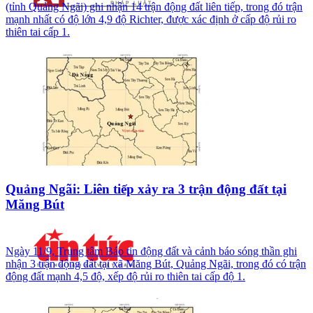
(tỉnh Quảng Ngãi) ghi nhận 14 trận động đất liên tiếp, trong đó trận
mạnh nhất có độ lớn 4,9 độ Richter, được xác định ở cấp độ rủi ro
thiên tai cấp 1.
Quảng Ngãi: Liên tiếp xảy ra 3 trận động đất tại
Măng Bút
Ngày 11/9, Trung tâm Báo tin động đất và cảnh báo sóng thần ghi
nhận 3 trận động đất tại xã Măng Bút, Quảng Ngãi, trong đó có trận
động đất mạnh 4,5 độ, xếp độ rủi ro thiên tai cấp độ 1.