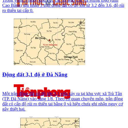
Trong vòng 5 ngày, khu vực các xã Bảo Lạc và Hưng Đạo (tỉnh
Cao Bằng) ghi nhận 3 trận động đất có độ lớn từ 3.2 đến 3.6, độ rủi
ro thiên tai cấp 0.
Động đất 3,1 độ ở Đà Nẵng
Một trận động đất có độ lớn 3,1 vừa xảy ra tại khu vực xã Trà Tân
(TP. Đà Nẵng) vào sáng 1/8. Theo cơ quan chuyên môn, trận động
đất có cấp độ rủi ro thiên tai bằng 0 và hiện chưa ghi nhận nguy cơ
gây thiệt hại.