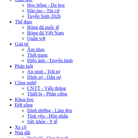
Học bổng - Du học
Đào tạo - Thi cử
Tuyển Sinh 2026
Thể thao
Bóng đá quốc tế
Bóng đá Việt Nam
Quần vợt
Giải trí
Âm nhạc
Thời trang
Điện ảnh - Truyền hình
Pháp luật
An ninh - Trật tự
Hình sự - Dân sự
Công nghệ
CNTT - Viễn thông
Thiết bị - Phần cứng
Khoa học
Đời sống
Dinh dưỡng - Làm đẹp
Tình yêu - Hôn nhân
Sức khỏe - Y tế
Xe cộ
Nhà đất