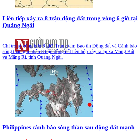
Liên tiếp xảy ra 8 trận động đất trong vòng 6 giờ tại
Quảng Ngãi
Chỉ trong vòng hơn 6 giờ, Trung tâm Báo tin Động đất và Cảnh báo
sóng thần ghi nhận 8 trận động đất liên tiếp xảy ra tại xã Măng Bút
và Măng Ri, tỉnh Quảng Ngãi.
Philippines cảnh báo sóng thần sau động đất mạnh