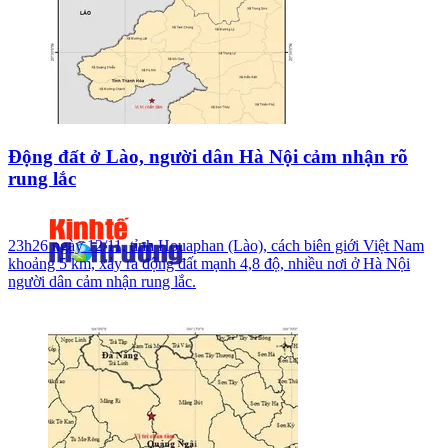
Động đất ở Lào, người dân Hà Nội cảm nhận rõ
rung lắc
23h26 ngày 12/11, tỉnh Houaphan (Lào), cách biên giới Việt Nam
khoảng 5 km, xảy ra động đất mạnh 4,8 độ, nhiều nơi ở Hà Nội
người dân cảm nhận rung lắc.