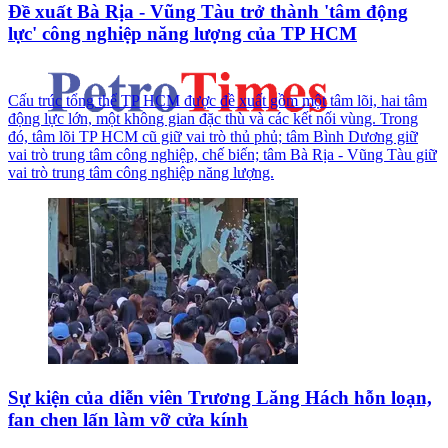
Đề xuất Bà Rịa - Vũng Tàu trở thành 'tâm động
lực' công nghiệp năng lượng của TP HCM
Cấu trúc tổng thể TP HCM được đề xuất gồm một tâm lõi, hai tâm
động lực lớn, một không gian đặc thù và các kết nối vùng. Trong
đó, tâm lõi TP HCM cũ giữ vai trò thủ phủ; tâm Bình Dương giữ
vai trò trung tâm công nghiệp, chế biến; tâm Bà Rịa - Vũng Tàu giữ
vai trò trung tâm công nghiệp năng lượng.
Sự kiện của diễn viên Trương Lăng Hách hỗn loạn,
fan chen lấn làm vỡ cửa kính