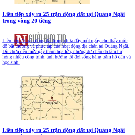
Liên tiếp xảy ra 25 trận động đất tại Quảng Ngãi
trong vòng 20 tiếng
Liên tiếp 25 trận động đất trong chưa đầy một ngày cho thấy mức
độ bất thường và phức tạp của hoạt động địa chấn tại Quảng Ngãi.
Dù chưa đến mức gây thảm họa lớn, nhưng dư chấn đã làm hư
hỏng nhiều công trình, ảnh hưởng tới đời sống hàng trăm hộ dân và
học sinh.
Liên tiếp xảy ra 25 trận động đất tại Quảng Ngãi