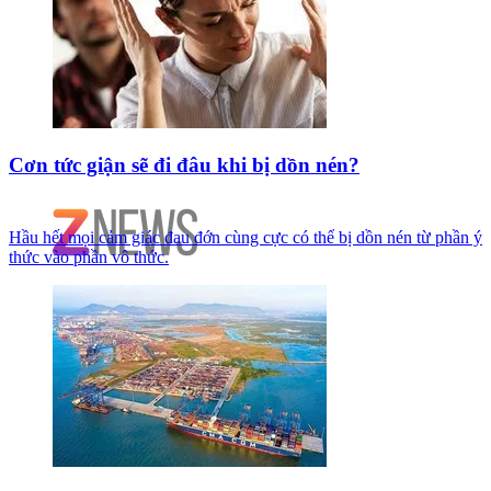
Cơn tức giận sẽ đi đâu khi bị dồn nén?
Hầu hết mọi cảm giác đau đớn cùng cực có thể bị dồn nén từ phần ý
thức vào phần vô thức.