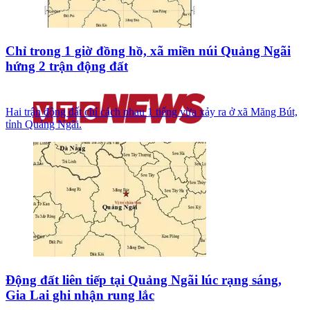
Chỉ trong 1 giờ đồng hồ, xã miền núi Quảng Ngãi
hứng 2 trận động đất
Hai trận động đất chỉ cách nhau 1 tiếng vừa xảy ra ở xã Măng Bút,
tỉnh Quảng Ngãi.
Động đất liên tiếp tại Quảng Ngãi lúc rạng sáng,
Gia Lai ghi nhận rung lắc