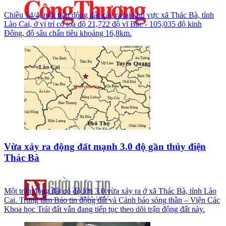
Chiều 14/4, một trận động đất xảy ra tại khu vực xã Thác Bà, tỉnh
Lào Cai, ở vị trí có tọa độ 21,722 độ vĩ Bắc - 105,035 độ kinh
Đông, độ sâu chấn tiêu khoảng 16,8km.
Vừa xảy ra động đất mạnh 3.0 độ gần thủy điện
Thác Bà
Một trận động đất có độ lớn 3.0 vừa xảy ra ở xã Thác Bà, tỉnh Lào
Cai. Trung tâm Báo tin động đất và Cảnh báo sóng thần – Viện Các
Khoa học Trái đất vẫn đang tiếp tục theo dõi trận động đất này.