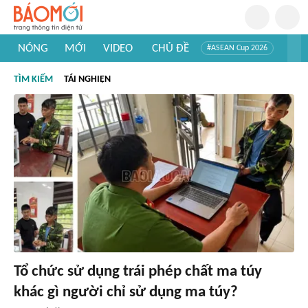
NÓNG
MỚI
VIDEO
CHỦ ĐỀ
#ASEAN Cup 2026
#Trí tuệ nhân tạo
#Mỹ - Iran
#Khám phá Việt Nam
TÌM KIẾM
TÁI NGHIỆN
#Khám phá thế giới
Tổ chức sử dụng trái phép chất ma túy
khác gì người chỉ sử dụng ma túy?