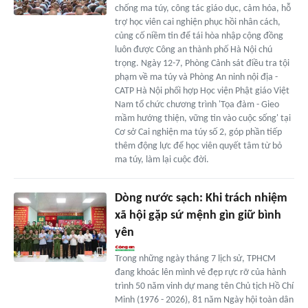
chống ma túy, công tác giáo dục, cảm hóa, hỗ
trợ học viên cai nghiện phục hồi nhân cách,
củng cố niềm tin để tái hòa nhập cộng đồng
luôn được Công an thành phố Hà Nội chú
trọng. Ngày 12-7, Phòng Cảnh sát điều tra tội
phạm về ma túy và Phòng An ninh nội địa -
CATP Hà Nội phối hợp Học viện Phật giáo Việt
Nam tổ chức chương trình 'Tọa đàm - Gieo
mầm hướng thiện, vững tin vào cuộc sống' tại
Cơ sở Cai nghiện ma túy số 2, góp phần tiếp
thêm động lực để học viên quyết tâm từ bỏ
ma túy, làm lại cuộc đời.
Dòng nước sạch: Khi trách nhiệm
xã hội gặp sứ mệnh gìn giữ bình
yên
Trong những ngày tháng 7 lịch sử, TPHCM
đang khoác lên mình vẻ đẹp rực rỡ của hành
trình 50 năm vinh dự mang tên Chủ tịch Hồ Chí
Minh (1976 - 2026), 81 năm Ngày hội toàn dân