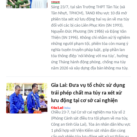
Sáng 23/7, tại sân Trường THPT Tân Túc (xã
Tân Nhựt, TPHCM), TAND Khu vực 10 đã mở
phiên tòa xét xử lưu động hai vụ án về ma túy
đối với các bị cáo Liên Phục Kim (SN 1993),
Nguyễn Đức Phương (SN 1986) và Đặng Văn
Thiện (SN 1996). Không chỉ nhằm xử lý nghiêm
những người phạm tội, phiên tòa còn mang ý
nghĩa tuyên truyền pháp luật, góp phần lan
tỏa thông điệp 'nói không với ma túy', hưởng
ứng Tháng hành động phòng, chống ma túy
năm 2026 và xây dựng địa bàn không ma túy.
Gia Lai: Đưa vụ tổ chức sử dụng
trái phép chất ma túy ra xét xử
lưu động tại cơ sở cai nghiện
Chiều 23-7, tại Cơ sở cai nghiện ma túy số 2
(Phòng Cảnh sát điều tra tội phạm về ma túy,
Công an tỉnh Gia Lai), Tòa án nhân dân khu vực
1 phối hợp với Viện Kiểm sát nhân dân cùng
cấp mở phiên tòa lưu động xét xử sơ thẩm vụ