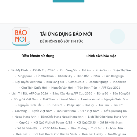
TẢI ỨNG DỤNG BÁO MỚI
ĐỂ KHÔNG BỎ SÓT TIN TỨC
Điều khoản sử dụng
Chính sách bảo mật
Sân Mỹ Đình
ASEAN Cup 2026
Kim Sang Sik
Tô Lâm
Xuân Son
Triệu Thị Tâm
Singapore
Hồ Văn Khoa
Khánh Sky
Đình Bắc
Năm
Liên Bang Nga
Đội Tuyển Việt Nam
Kim Sang-Sik
Campuchia
Doanh Nghiệp
Indonesia
Chủ Tịch Quốc Hội
Nguyễn Văn Hợi
Trần Đình Tiệp
AFF Cup 2026
Lịch Thi Đấu AFF Cup 2026
Bảng Xếp Hạng AFF Cup 2026
Bóng Đá
Báo Bóng Đá
Bóng Đá Việt Nam
Thể Thao
Lionel Messi
Lamine Yamal
Nguyễn Xuân Son
Nguyễn Đình Bắc
Tin Thế Giới
Pháp Luật
Xã Hội
Tin Bão
Tin Tức
Giá Vàng
Tuyển Việt Nam
U23 Việt Nam
U17 Việt Nam
Kết Quả Bóng Đá
Ngoại Hạng Anh
Bảng Xếp Hạng Ngoại Hạng Anh
Lịch Thi Đấu Ngoại Hạng Anh
Cúp C1
Kết Quả Vietlott Power 6/55
Kết Quả Xổ Số
Xổ Số Miền Nam
Xổ Số Miền Bắc
Xổ Số Miền Trung
Giao Thông
Thời Sự
Lịch Vạn Niên
Thời Tiết
Thời Tiết Thành Phố Hồ Chí Minh
Thời Tiết Hà Nội
Giá Xăng Dầu