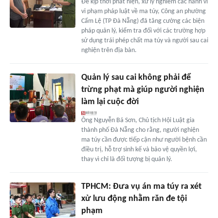
Để kịp thời phát hiện, xử lý nghiêm các hành vi
vi phạm pháp luật về ma túy, Công an phường
Cẩm Lệ (TP Đà Nẵng) đã tăng cường các biện
pháp quản lý, kiểm tra đối với các trường hợp
sử dụng trái phép chất ma túy và người sau cai
nghiện trên địa bàn.
Quản lý sau cai không phải để
trừng phạt mà giúp người nghiện
làm lại cuộc đời
Ông Nguyễn Bá Sơn, Chủ tịch Hội Luật gia
thành phố Đà Nẵng cho rằng, người nghiện
ma túy cần được tiếp cận như người bệnh cần
điều trị, hỗ trợ sinh kế và bảo vệ quyền lợi,
thay vì chỉ là đối tượng bị quản lý.
TPHCM: Đưa vụ án ma túy ra xét
xử lưu động nhằm răn đe tội
phạm