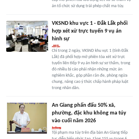
án tổ chức sử dụng trái phép chất ma túy.
VKSND khu vực 1 - Đắk Lắk phối
hợp xét xử trực tuyến 9 vụ án
hình sự
Chỉ trong 2 ngày, VKSND khu vực 1 (tỉnh Đắk
Lắk) đã phối hợp mở phiên tòa xét xử trực
tuyến liên tiếp 9 vụ án hình sự sơ thẩm, trong
đó nhiều bị cáo phải nhận những mức án
nghiêm khắc, góp phần răn đe, phòng ngừa
chung, nâng cao ý thức chấp hành pháp luật
trong nhân dân.
An Giang phấn đấu 50% xã,
phường, đặc khu không ma túy
vào cuối năm 2026
Tội phạm ma túy trên địa bàn An Giang tiếp
tục diễn biến phức tạp, tăng 155 vụ trong 6