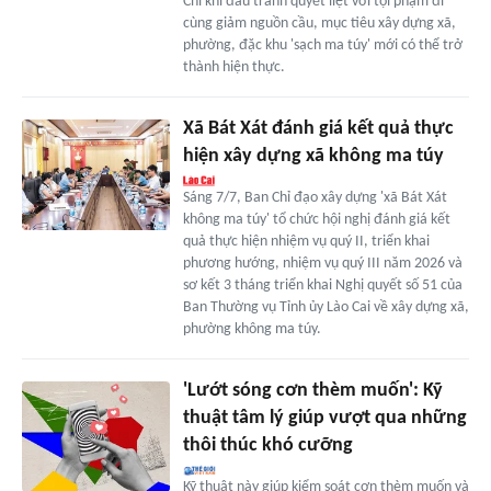
Chỉ khi đấu tranh quyết liệt với tội phạm đi
cùng giảm nguồn cầu, mục tiêu xây dựng xã,
phường, đặc khu 'sạch ma túy' mới có thể trở
thành hiện thực.
Xã Bát Xát đánh giá kết quả thực
hiện xây dựng xã không ma túy
Sáng 7/7, Ban Chỉ đạo xây dựng 'xã Bát Xát
không ma túy' tổ chức hội nghị đánh giá kết
quả thực hiện nhiệm vụ quý II, triển khai
phương hướng, nhiệm vụ quý III năm 2026 và
sơ kết 3 tháng triển khai Nghị quyết số 51 của
Ban Thường vụ Tỉnh ủy Lào Cai về xây dựng xã,
phường không ma túy.
'Lướt sóng cơn thèm muốn': Kỹ
thuật tâm lý giúp vượt qua những
thôi thúc khó cưỡng
Kỹ thuật này giúp kiểm soát cơn thèm muốn và