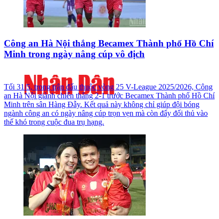
Công an Hà Nội thắng Becamex Thành phố Hồ Chí
Minh trong ngày nâng cúp vô địch
Tối 31/5, trong trận đấu thuộc vòng 25 V-League 2025/2026, Công
an Hà Nội giành chiến thắng 2-1 trước Becamex Thành phố Hồ Chí
Minh trên sân Hàng Đẫy. Kết quả này không chỉ giúp đội bóng
ngành công an có ngày nâng cúp trọn vẹn mà còn đẩy đối thủ vào
thế khó trong cuộc đua trụ hạng.