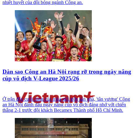
nhiệt huyết của đội bóng ngành Công an.
Dàn sao Công an Hà Nội rạng rỡ trong ngày nâng
cúp vô địch V-League 2025/26
Ở trận đấu cuối cùng của mùa giải trên sân nhà, 'tân vương' Công
an Hà Nội đánh dấu ngày nâng cúp vô địch đáng nhớ với chiến
thắng 2-1 trước đội khách Becamex Thành phố Hồ Chí Minh.