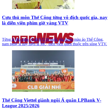
Cựu thủ môn Thể Công từng vô địch quốc gia, nay
là diễn viên phim giờ vàng VTV
Từng là thủ môn vô địch U16 quốc gia trong màu áo Thể Công,
nam nghệ sĩ này hiện là MC, diễn viên quen thuộc trên sóng VTV.
Thể Công Viettel giành ngôi Á quân LPBank V-
League 2025/2026