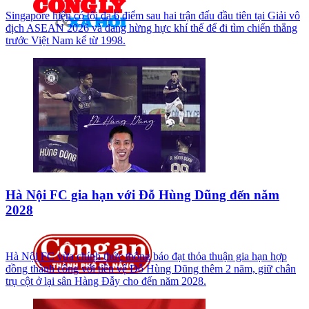
Singapore hiện có tối đa 6 điểm sau hai trận đấu đầu tiên tại Giải vô
địch ASEAN 2026 và đang hừng hực khí thế để đi tìm chiến thắng
trước Việt Nam kể từ 1998.
Hà Nội FC gia hạn với Đỗ Hùng Dũng đến năm
2028
Hà Nội FC vừa chính thức thông báo đạt thỏa thuận gia hạn hợp
đồng thành công với tiền vệ Đỗ Hùng Dũng thêm 2 năm, giữ chân
trụ cột ở lại sân Hàng Đẫy cho đến năm 2028.