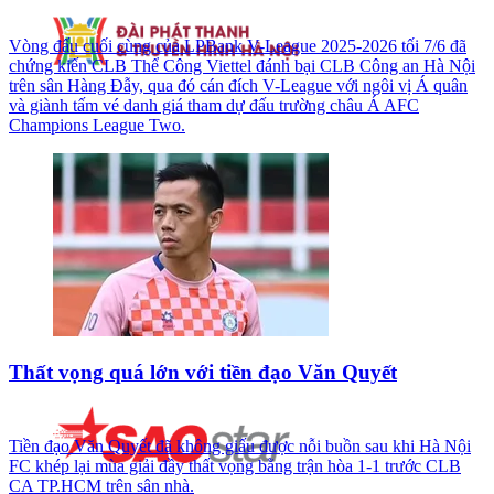
Vòng đấu cuối cùng của LPBank V-League 2025-2026 tối 7/6 đã
chứng kiến CLB Thể Công Viettel đánh bại CLB Công an Hà Nội
trên sân Hàng Đẫy, qua đó cán đích V-League với ngôi vị Á quân
và giành tấm vé danh giá tham dự đấu trường châu Á AFC
Champions League Two.
Thất vọng quá lớn với tiền đạo Văn Quyết
Tiền đạo Văn Quyết đã không giấu được nỗi buồn sau khi Hà Nội
FC khép lại mùa giải đầy thất vọng bằng trận hòa 1-1 trước CLB
CA TP.HCM trên sân nhà.