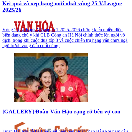
Kết quả và xếp hạng mới nhất vòng 25 V.League
2025/26
Vòng 25 LPBank V.League 1 2025-2026 chứng kiến nhiều diễn
biến đáng chú ý khi CLB Công an Hà Nội chính thức lên ngôi vô
địch, trong khi cuộc đua tốp 3 và cuộc chiến trụ hạng vẫn chưa ngã
ngũ trước vòng đấu cuối cùng.
[GALLERY] Đoàn Văn Hậu rạng rỡ bên vợ con
Doãn Hải My và bé Lúa xuất hiện bên Đoàn Văn Hậu khi nam cầu