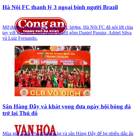
Hà Nội FC thanh lý 3 ngoại binh người Brazil
Mở đường cho kế hoạch cải tổ lực lượng, Hà Nội FC đã nói lời chia
tay với ba ngoại binh người Brazil gồm Daniel Passira, Adriel Silva
và Luiz Fernando.
Sân Hàng Đẫy và khát vọng đưa ngày hội bóng đá
trở lại Thủ đô
Mùa giải 2025/26 vừa khép lại và sân Hàng Đẫy để lại nhiều dấu ấn