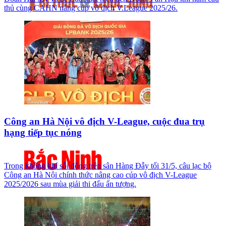
thủ cùng CAHN nâng cúp vô địch V.League 2025/26.
Công an Hà Nội vô địch V-League, cuộc đua trụ
hạng tiếp tục nóng
Trong không khí sôi động trên sân Hàng Đẫy tối 31/5, câu lạc bộ
Công an Hà Nội chính thức nâng cao cúp vô địch V-League
2025/2026 sau mùa giải thi đấu ấn tượng.