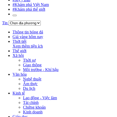
#Khám phá Việt Nam
#Khám phá thế giới
Tin
Thông tin bóng đá
Giá vàng hôm nay
Thời tiết
Xem thêm tiện ích
Thế giới
Xã hội
Thời sự
Giao thông
Môi trường - Khí hậu
Văn hóa
Nghệ thuật
Ẩm thực
Du lịch
Kinh tế
Lao động - Việc làm
Tài chính
Chứng khoán
Kinh doanh
Giáo dục