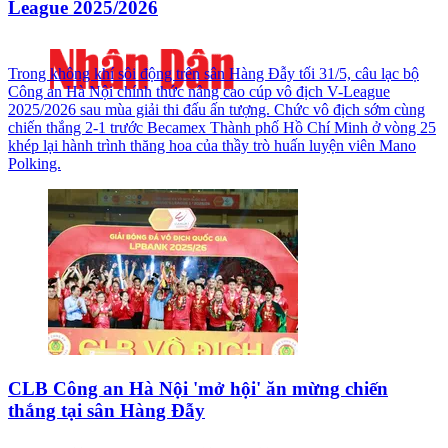
League 2025/2026
Trong không khí sôi động trên sân Hàng Đẫy tối 31/5, câu lạc bộ
Công an Hà Nội chính thức nâng cao cúp vô địch V-League
2025/2026 sau mùa giải thi đấu ấn tượng. Chức vô địch sớm cùng
chiến thắng 2-1 trước Becamex Thành phố Hồ Chí Minh ở vòng 25
khép lại hành trình thăng hoa của thầy trò huấn luyện viên Mano
Polking.
CLB Công an Hà Nội 'mở hội' ăn mừng chiến
thắng tại sân Hàng Đẫy