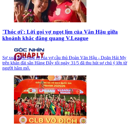
'Thóc ơi': Lời gọi vợ ngọt lịm của Văn Hậu giữa
khoảnh khắc đăng quang V.League
Sự xuất hiện rạng rỡ của vợ cầu thủ Đoàn Văn Hậu - Doãn Hải My
trên khán đài sân Hàng Đẫy tối ngày 31/5 đã thu hút sự chú ý lớn từ
người hâm mộ.