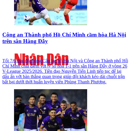
Công an Thành phố Hồ Chí Minh cầm hòa Hà Nội
trên sân Hàng Đẫy
Tối 7/6, hai đội bóng Câu lạc bộ Hà Nội và Công an Thành phố Hồ
Chí Minh chia điểm với tỷ số hòa 1-1 trên sân Hàng Đẫy ở vòng 26
V-League 2025/2026. Tiền đạo Nguyễn Tiến Linh tiếp tục để lại
dấu ấn với bàn thắng quan trọng giúp đội khách kéo dài chuỗi trận
bất bại dưới thời huấn luyện viên Phùng Thanh Phương.