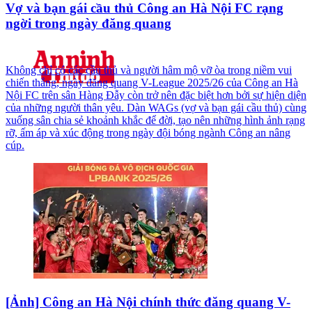
Vợ và bạn gái cầu thủ Công an Hà Nội FC rạng
ngời trong ngày đăng quang
Không chỉ có các cầu thủ và người hâm mộ vỡ òa trong niềm vui
chiến thắng, ngày đăng quang V-League 2025/26 của Công an Hà
Nội FC trên sân Hàng Đẫy còn trở nên đặc biệt hơn bởi sự hiện diện
của những người thân yêu. Dàn WAGs (vợ và bạn gái cầu thủ) cùng
xuống sân chia sẻ khoảnh khắc để đời, tạo nên những hình ảnh rạng
rỡ, ấm áp và xúc động trong ngày đội bóng ngành Công an nâng
cúp.
[Ảnh] Công an Hà Nội chính thức đăng quang V-