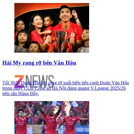
Hải My rạng rỡ bên Văn Hậu
Tối 30/5, Doãn Hải My rạng rỡ xuất hiện bên cạnh Đoàn Văn Hậu
trong ngày CLB Công an Hà Nội đăng quang V.League 2025/26
trên sân Hàng Đẫy.