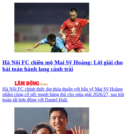
Hà Nội FC chiêu mộ Mai Sỹ Hoàng: Lời giải cho
bài toán hành lang cánh trái
Hà Nội FC chính thức đạt thỏa thuận với hậu vệ Mai Sỹ Hoàng
nhằm củng cố sức mạnh hàng thủ cho mùa giải 2026/27, sau khi
hoàn tất hợp đồng với Daniel Hall.