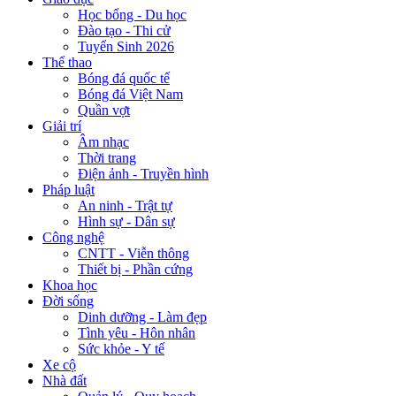
Học bổng - Du học
Đào tạo - Thi cử
Tuyển Sinh 2026
Thể thao
Bóng đá quốc tế
Bóng đá Việt Nam
Quần vợt
Giải trí
Âm nhạc
Thời trang
Điện ảnh - Truyền hình
Pháp luật
An ninh - Trật tự
Hình sự - Dân sự
Công nghệ
CNTT - Viễn thông
Thiết bị - Phần cứng
Khoa học
Đời sống
Dinh dưỡng - Làm đẹp
Tình yêu - Hôn nhân
Sức khỏe - Y tế
Xe cộ
Nhà đất