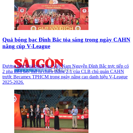
Quả bóng bạc Đình Bắc tỏa sáng trong ngày CAHN
nâng cúp V-League
Đương kim Quả bóng bạc Việt Nam Nguyễn Đình Bắc trực tiếp có
2 pha kiến tạo, mở ra chiến thắng 2-1 của CLB chủ quản CAHN
trước Becamex TPHCM trong ngày nâng cao danh hiệu V-League
2025-2026.