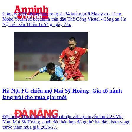
Công ty VPF thông báo trọng tài 34 tuổi người Malaysia - Tuan
Mohd Yaasin sẽ bắt chính trận đấu Thể Công Viettel - Công an Hà
Nội trên sân Thiên Trường ngày 7-6.
Hà Nội FC chiêu mộ Mai Sỹ Hoàng: Gia cố hành
lang trái cho mùa giải mới
Đội bóng Thủ đô hoàn tất thỏa thuận với cựu tuyển thủ U23 Việt
Nam Mai Sỹ Hoàng, đánh dấu bản hợp đồng thứ hai đầy tham vọng
trước thềm mùa giải 2026/27.