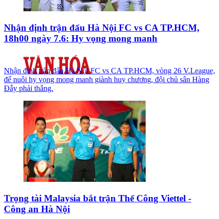
Nhận định trận đấu Hà Nội FC vs CA TP.HCM,
18h00 ngày 7.6: Hy vọng mong manh
Nhận định trận đấu Hà Nội FC vs CA TP.HCM, vòng 26 V.League,
để nuôi hy vọng mong manh giành huy chương, đội chủ sân Hàng
Đẫy phải thắng.
Trọng tài Malaysia bắt trận Thể Công Viettel -
Công an Hà Nội