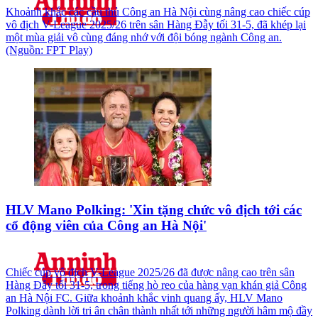
Khoảnh khắc các cầu thủ Công an Hà Nội cùng nâng cao chiếc cúp
vô địch V-League 2025/26 trên sân Hàng Đẫy tối 31-5, đã khép lại
một mùa giải vô cùng đáng nhớ với đội bóng ngành Công an.
(Nguồn: FPT Play)
HLV Mano Polking: 'Xin tặng chức vô địch tới các
cổ động viên của Công an Hà Nội'
Chiếc cúp vô địch V-League 2025/26 đã được nâng cao trên sân
Hàng Đẫy tối 31-5, trong tiếng hò reo của hàng vạn khán giả Công
an Hà Nội FC. Giữa khoảnh khắc vinh quang ấy, HLV Mano
Polking dành lời tri ân chân thành nhất tới những người hâm mộ đầy