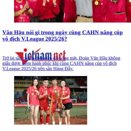
Văn Hậu nói gì trong ngày cùng CAHN nâng cúp
vô địch V.League 2025/26?
Trở lại sân cỏ sau thời gian dài vắng mặt, Đoàn Văn Hậu không
giấu được niềm hạnh phúc khi cùng CAHN nâng cúp vô địch
V.League 2025/26 trên sân Hàng Đẫy.