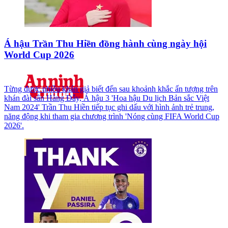
Á hậu Trần Thu Hiền đồng hành cùng ngày hội
World Cup 2026
Từng được nhiều khán giả biết đến sau khoảnh khắc ấn tượng trên
khán đài sân Hàng Đẫy, Á hậu 3 'Hoa hậu Du lịch Bản sắc Việt
Nam 2024' Trần Thu Hiền tiếp tục ghi dấu với hình ảnh trẻ trung,
năng động khi tham gia chương trình 'Nóng cùng FIFA World Cup
2026'.