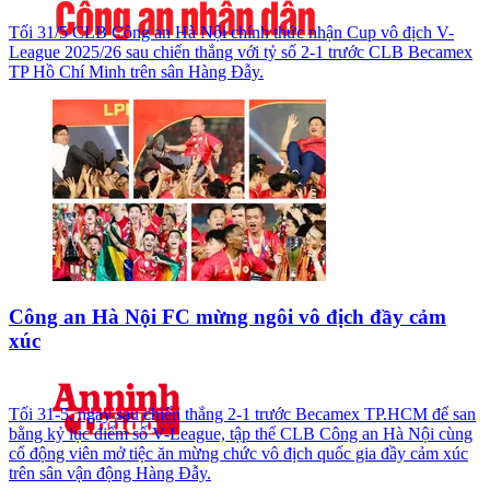
Tối 31/5 CLB Công an Hà Nội chính thức nhận Cup vô địch V-
League 2025/26 sau chiến thắng với tỷ số 2-1 trước CLB Becamex
TP Hồ Chí Minh trên sân Hàng Đẫy.
Công an Hà Nội FC mừng ngôi vô địch đầy cảm
xúc
Tối 31-5, ngay sau chiến thắng 2-1 trước Becamex TP.HCM để san
bằng kỷ lục điểm số V-League, tập thể CLB Công an Hà Nội cùng
cổ động viên mở tiệc ăn mừng chức vô địch quốc gia đầy cảm xúc
trên sân vận động Hàng Đẫy.