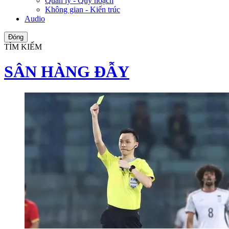
Quản lý - Quy hoạch
Không gian - Kiến trúc
Audio
Đóng
TÌM KIẾM
SÂN HÀNG ĐẪY