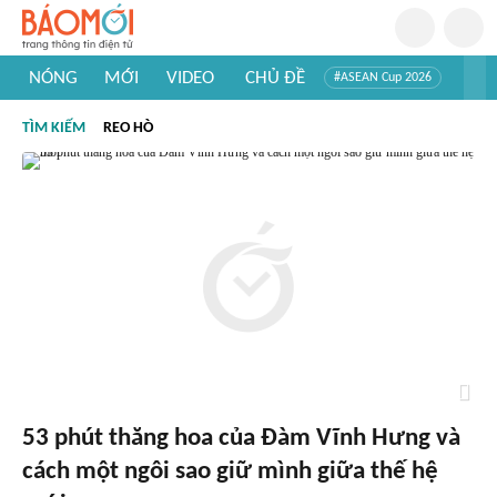
NÓNG
MỚI
VIDEO
CHỦ ĐỀ
#ASEAN Cup 2026
#Tuyển sinh đại học 2026
#Trí tuệ nhân tạo
#Mỹ - Iran
TÌM KIẾM
REO HÒ
#Khám phá Việt Nam
#Khám phá thế giới
53 phút thăng hoa của Đàm Vĩnh Hưng và
cách một ngôi sao giữ mình giữa thế hệ