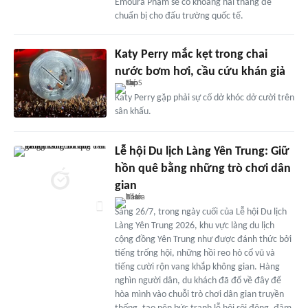
Emoura Phạm sẽ có khoảng hai tháng để
chuẩn bị cho đấu trường quốc tế.
Katy Perry mắc kẹt trong chai
nước bơm hơi, cầu cứu khán giả
Katy Perry gặp phải sự cố dở khóc dở cười trên
sân khấu.
Lễ hội Du lịch Làng Yên Trung: Giữ
hồn quê bằng những trò chơi dân
gian
Sáng 26/7, trong ngày cuối của Lễ hội Du lịch
Làng Yên Trung 2026, khu vực làng du lịch
cộng đồng Yên Trung như được đánh thức bởi
tiếng trống hội, những hồi reo hò cổ vũ và
tiếng cười rộn vang khắp không gian. Hàng
nghìn người dân, du khách đã đổ về đây để
hòa mình vào chuỗi trò chơi dân gian truyền