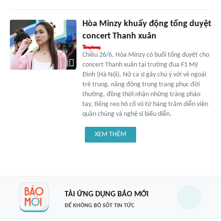
Hòa Minzy khuấy động tổng duyệt
concert Thanh xuân
Chiều 26/6, Hòa Minzy có buổi tổng duyệt cho
concert Thanh xuân tại trường đua F1 Mỹ
Đình (Hà Nội). Nữ ca sĩ gây chú ý với vẻ ngoài
trẻ trung, năng động trong trang phục đời
thường, đồng thời nhận những tràng pháo
tay, tiếng reo hò cổ vũ từ hàng trăm diễn viên
quần chúng và nghệ sĩ biểu diễn.
XEM THÊM
TẢI ỨNG DỤNG BÁO MỚI
ĐỂ KHÔNG BỎ SÓT TIN TỨC