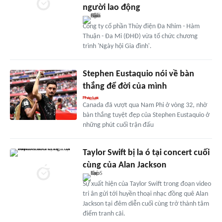
người lao động
Công ty cổ phần Thủy điện Đa Nhim - Hàm
Thuận - Đa Mi (ĐHĐ) vừa tổ chức chương
trình 'Ngày hội Gia đình'.
Stephen Eustaquio nói về bàn
thắng để đời của mình
Canada đã vượt qua Nam Phi ở vòng 32, nhờ
bàn thắng tuyệt đẹp của Stephen Eustaquio ở
những phút cuối trận đấu
Taylor Swift bị la ó tại concert cuối
cùng của Alan Jackson
Sự xuất hiện của Taylor Swift trong đoạn video
tri ân gửi tới huyền thoại nhạc đồng quê Alan
Jackson tại đêm diễn cuối cùng trở thành tâm
điểm tranh cãi.