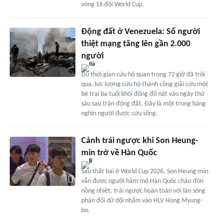
vòng 16 đội World Cup.
Động đất ở Venezuela: Số người
thiệt mạng tăng lên gần 2.000
người
Dù thời gian cứu hộ quan trọng 72 giờ đã trôi
qua, lực lượng cứu hộ thành công giải cứu một
bé trai ba tuổi khỏi đống đổ nát vào ngày thứ
sáu sau trận động đất. Đây là một trong hàng
nghìn người được cứu sống.
Cảnh trái ngược khi Son Heung-
min trở về Hàn Quốc
Sau thất bại ở World Cup 2026, Son Heung-min
vẫn được người hâm mộ Hàn Quốc chào đón
nồng nhiệt, trái ngược hoàn toàn với làn sóng
phản đối dữ dội nhắm vào HLV Hong Myung-
bo.