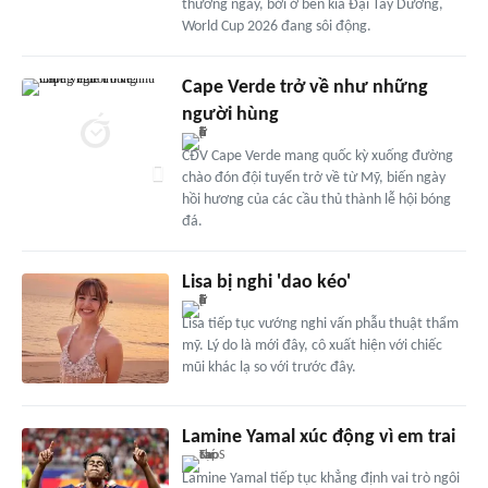
thường ngày, bởi ở bên kia Đại Tây Dương,
World Cup 2026 đang sôi động.
Cape Verde trở về như những
người hùng
CĐV Cape Verde mang quốc kỳ xuống đường
chào đón đội tuyển trở về từ Mỹ, biến ngày
hồi hương của các cầu thủ thành lễ hội bóng
đá.
Lisa bị nghi 'dao kéo'
Lisa tiếp tục vướng nghi vấn phẫu thuật thẩm
mỹ. Lý do là mới đây, cô xuất hiện với chiếc
mũi khác lạ so với trước đây.
Lamine Yamal xúc động vì em trai
Lamine Yamal tiếp tục khẳng định vai trò ngôi