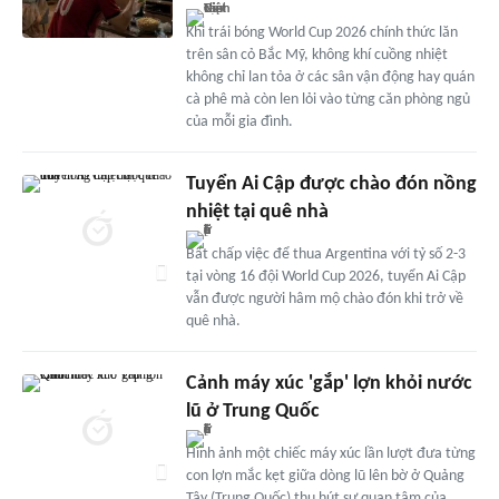
Khi trái bóng World Cup 2026 chính thức lăn
trên sân cỏ Bắc Mỹ, không khí cuồng nhiệt
không chỉ lan tỏa ở các sân vận động hay quán
cà phê mà còn len lỏi vào từng căn phòng ngủ
của mỗi gia đình.
Tuyển Ai Cập được chào đón nồng
nhiệt tại quê nhà
Bất chấp việc để thua Argentina với tỷ số 2-3
tại vòng 16 đội World Cup 2026, tuyển Ai Cập
vẫn được người hâm mộ chào đón khi trở về
quê nhà.
Cảnh máy xúc 'gắp' lợn khỏi nước
lũ ở Trung Quốc
Hình ảnh một chiếc máy xúc lần lượt đưa từng
con lợn mắc kẹt giữa dòng lũ lên bờ ở Quảng
Tây (Trung Quốc) thu hút sự quan tâm của