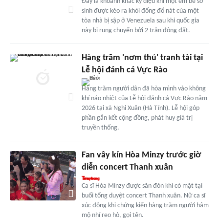
Đây là khoảnh khắc kỳ diệu khi một em bé sơ
sinh được kéo ra khỏi đống đổ nát của một
tòa nhà bị sập ở Venezuela sau khi quốc gia
này bị rung chuyển bởi 2 trận động đất.
Hàng trăm 'nơm thủ' tranh tài tại
Lễ hội đánh cá Vực Rào
Hàng trăm người dân đã hòa mình vào không
khí náo nhiệt của Lễ hội đánh cá Vực Rào năm
2026 tại xã Nghi Xuân (Hà Tĩnh). Lễ hội góp
phần gắn kết cộng đồng, phát huy giá trị
truyền thống.
Fan vây kín Hòa Minzy trước giờ
diễn concert Thanh xuân
Ca sĩ Hòa Minzy được săn đón khi có mặt tại
buổi tổng duyệt concert Thanh xuân. Nữ ca sĩ
xúc động khi chứng kiến hàng trăm người hâm
mộ nhí reo hò, gọi tên.