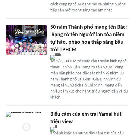
cách công nghệ AI đang mở ra những hướng
tiếp cận mới trong sáng tạo âm nhạc.
50 năm Thành phố mang tên Bác:
'Rạng rỡ tên Người' lan tỏa niềm
tự hào, pháo hoa thắp sáng bầu
trời TPHCM
Tối 2/7, TPHCM tổ chức cầu truyền hình nghệ
thuật - chính luận 'Rạng rỡ tên Người' cùng
màn bắn pháo hoa đặc sắc nhân kỷ niệm 50
năm Thành phố Sài Gòn - Gia Định vinh dự
mang tên Chủ tịch Hồ Chí Minh, mang đến
nhiều cảm xúc cho hàng triệu người dân và du
khách.
Biểu cảm của em trai Yamal hút
triệu view
Khoảnh khắc ăn mừng đầy cảm xúc của cậu