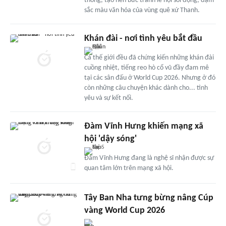
thống, tạo nên bức tranh lễ hội sôi động, đậm
sắc màu văn hóa của vùng quê xứ Thanh.
Khán đài - nơi tình yêu bắt đầu
Cả thế giới đều đã chứng kiến những khán đài
cuồng nhiệt, tiếng reo hò cổ vũ đầy đam mê
tại các sân đấu ở World Cup 2026. Nhưng ở đó
còn những câu chuyện khác dành cho... tình
yêu và sự kết nối.
Đàm Vĩnh Hưng khiến mạng xã
hội 'dậy sóng'
Đàm Vĩnh Hưng đang là nghệ sĩ nhận được sự
quan tâm lớn trên mạng xã hội.
Tây Ban Nha tưng bừng nâng Cúp
vàng World Cup 2026