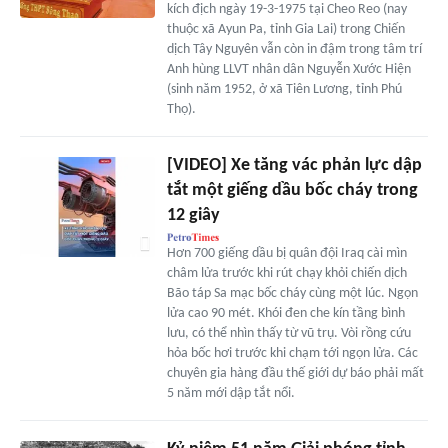
kích địch ngày 19-3-1975 tại Cheo Reo (nay
thuộc xã Ayun Pa, tỉnh Gia Lai) trong Chiến
dịch Tây Nguyên vẫn còn in đậm trong tâm trí
Anh hùng LLVT nhân dân Nguyễn Xước Hiện
(sinh năm 1952, ở xã Tiên Lương, tỉnh Phú
Thọ).
[VIDEO] Xe tăng vác phản lực dập
tắt một giếng dầu bốc cháy trong
12 giây
Hơn 700 giếng dầu bị quân đội Iraq cài mìn
châm lửa trước khi rút chạy khỏi chiến dịch
Bão táp Sa mạc bốc cháy cùng một lúc. Ngọn
lửa cao 90 mét. Khói đen che kín tầng bình
lưu, có thể nhìn thấy từ vũ trụ. Vòi rồng cứu
hỏa bốc hơi trước khi chạm tới ngọn lửa. Các
chuyên gia hàng đầu thế giới dự báo phải mất
5 năm mới dập tắt nổi.