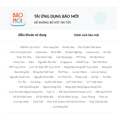
TẢI ỨNG DỤNG BÁO MỚI
ĐỂ KHÔNG BỎ SÓT TIN TỨC
Điều khoản sử dụng
Chính sách bảo mật
ASEAN Cup 2026
Kim Sang-Sik
Khánh Sky
Đội Tuyển Việt Nam
Chủ Tịch Quốc Hội
Indonesia
Đình Bắc
Doanh Nghiệp
Campuchia
Tô Lâm
Triệu Thị Tâm
Trần Đình Tiệp
Liên Bang Nga
FPT Play
Hồ Văn Khoa
Xuân Son
Năm
Nguyễn Văn Hợi
Singapore
ASEAN Cup
Sân Mỹ Đình
AFF Cup 2026
Lịch Thi Đấu AFF Cup 2026
Bảng Xếp Hạng AFF Cup 2026
Bóng Đá
Báo Bóng Đá
Bóng Đá Việt Nam
Thể Thao
Lionel Messi
Lamine Yamal
Nguyễn Xuân Son
Nguyễn Đình Bắc
Tin Thế Giới
Pháp Luật
Xã Hội
Tin Bão
Tin Tức
Giá Vàng
Tuyển Việt Nam
U23 Việt Nam
U17 Việt Nam
Kết Quả Bóng Đá
Ngoại Hạng Anh
Bảng Xếp Hạng Ngoại Hạng Anh
Lịch Thi Đấu Ngoại Hạng Anh
Cúp C1
Kết Quả Vietlott Power 6/55
Kết Quả Xổ Số
Xổ Số Miền Nam
Xổ Số Miền Bắc
Xổ Số Miền Trung
Giao Thông
Thời Sự
Lịch Vạn Niên
Thời Tiết
Thời Tiết Thành Phố Hồ Chí Minh
Thời Tiết Hà Nội
Giá Xăng Dầu