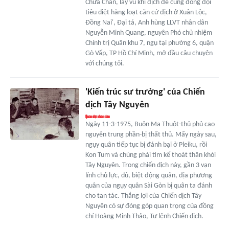
Chứa Chan, lấy vũ khí địch để cùng đồng đội
tiêu diệt hàng loạt căn cứ địch ở Xuân Lộc,
Đồng Nai', Đại tá, Anh hùng LLVT nhân dân
Nguyễn Minh Quang, nguyên Phó chủ nhiệm
Chính trị Quân khu 7, ngụ tại phường 6, quận
Gò Vấp, TP Hồ Chí Minh, mở đầu câu chuyện
với chúng tôi.
'Kiến trúc sư trưởng' của Chiến
dịch Tây Nguyên
Ngày 11-3-1975, Buôn Ma Thuột-thủ phủ cao
nguyên trung phần-bị thất thủ. Mấy ngày sau,
ngụy quân tiếp tục bị đánh bại ở Pleiku, rồi
Kon Tum và chúng phải tìm kế thoát thân khỏi
Tây Nguyên. Trong chiến dịch này, gần 3 vạn
lính chủ lực, dù, biệt động quân, địa phương
quân của ngụy quân Sài Gòn bị quân ta đánh
cho tan tác. Thắng lợi của Chiến dịch Tây
Nguyên có sự đóng góp quan trọng của đồng
chí Hoàng Minh Thảo, Tư lệnh Chiến dịch.