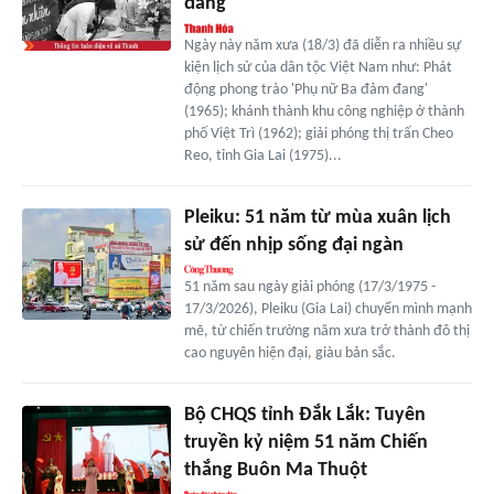
đang'
Ngày này năm xưa (18/3) đã diễn ra nhiều sự
kiện lịch sử của dân tộc Việt Nam như: Phát
động phong trào 'Phụ nữ Ba đảm đang'
(1965); khánh thành khu công nghiệp ở thành
phố Việt Trì (1962); giải phóng thị trấn Cheo
Reo, tỉnh Gia Lai (1975)...
Pleiku: 51 năm từ mùa xuân lịch
sử đến nhịp sống đại ngàn
51 năm sau ngày giải phóng (17/3/1975 -
17/3/2026), Pleiku (Gia Lai) chuyển mình mạnh
mẽ, từ chiến trường năm xưa trở thành đô thị
cao nguyên hiện đại, giàu bản sắc.
Bộ CHQS tỉnh Đắk Lắk: Tuyên
truyền kỷ niệm 51 năm Chiến
thắng Buôn Ma Thuột