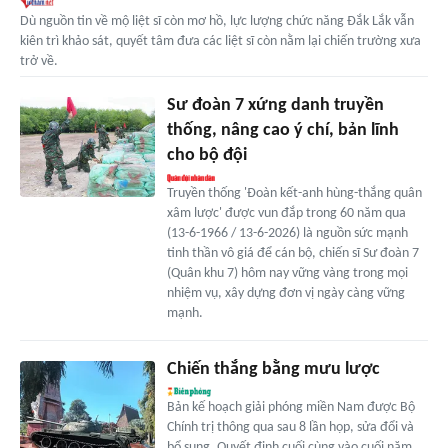
Dù nguồn tin về mộ liệt sĩ còn mơ hồ, lực lượng chức năng Đắk Lắk vẫn
kiên trì khảo sát, quyết tâm đưa các liệt sĩ còn nằm lại chiến trường xưa
trở về.
Sư đoàn 7 xứng danh truyền
thống, nâng cao ý chí, bản lĩnh
cho bộ đội
Truyền thống 'Đoàn kết-anh hùng-thắng quân
xâm lược' được vun đắp trong 60 năm qua
(13-6-1966 / 13-6-2026) là nguồn sức mạnh
tinh thần vô giá để cán bộ, chiến sĩ Sư đoàn 7
(Quân khu 7) hôm nay vững vàng trong mọi
nhiệm vụ, xây dựng đơn vị ngày càng vững
mạnh.
Chiến thắng bằng mưu lược
Bản kế hoạch giải phóng miền Nam được Bộ
Chính trị thông qua sau 8 lần họp, sửa đổi và
bổ sung. Quyết định cuối cùng vào cuối năm