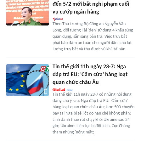
đến 5/2 mới bắt nghi phạm cuối
vụ cướp ngân hàng
Theo Thứ trưởng Bộ Công an Nguyễn Văn
Long, đối tượng Tài 'đen' sử dụng 4 khẩu súng
quân dụng, sẵn sàng bắn trả. Việc truy bắt
phải bảo đảm an toàn cho người dân, cho lực
lượng truy bắt và thu được vũ khí, tài sản.
Tin thế giới 11h ngày 23-7: Nga
đáp trả EU: 'Cấm cửa' hàng loạt
quan chức châu Âu
Tin thế giới 11h ngày 23-7 có những nội dung
đáng chú ý sau: Nga đáp trả EU: 'Cấm cửa'
hàng loạt quan chức châu Âu; Hơn 500 chuyến
bay tại Nga bị tê liệt do hạn chế không phận;
Lính đánh thuê rút chạy khỏi Ukraine sau 24
giờ; Ukraine: Liên tục bị đột kích, Cục Chống
tham nhũng 'nóng mặt;