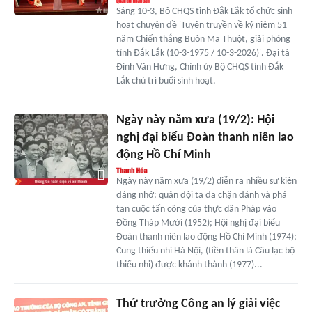
Sáng 10-3, Bộ CHQS tỉnh Đắk Lắk tổ chức sinh
hoạt chuyên đề 'Tuyên truyền về kỷ niệm 51
năm Chiến thắng Buôn Ma Thuột, giải phóng
tỉnh Đắk Lắk (10-3-1975 / 10-3-2026)'. Đại tá
Đinh Văn Hưng, Chính ủy Bộ CHQS tỉnh Đắk
Lắk chủ trì buổi sinh hoạt.
Ngày này năm xưa (19/2): Hội
nghị đại biểu Đoàn thanh niên lao
động Hồ Chí Minh
Ngày này năm xưa (19/2) diễn ra nhiều sự kiện
đáng nhớ: quân đội ta đã chặn đánh và phá
tan cuộc tấn công của thực dân Pháp vào
Đồng Tháp Mười (1952); Hội nghị đại biểu
Đoàn thanh niên lao động Hồ Chí Minh (1974);
Cung thiếu nhi Hà Nội, (tiền thân là Câu lạc bộ
thiếu nhi) được khánh thành (1977)...
Thứ trưởng Công an lý giải việc