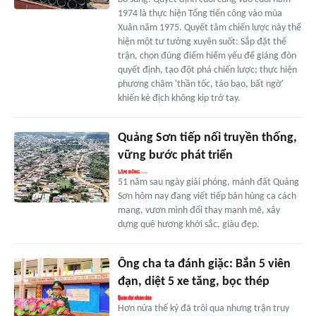
1974 là thực hiện Tổng tiến công vào mùa
Xuân năm 1975. Quyết tâm chiến lược này thể
hiện một tư tưởng xuyên suốt: Sắp đặt thế
trận, chọn đúng điểm hiểm yếu để giáng đòn
quyết định, tạo đột phá chiến lược; thực hiện
phương châm 'thần tốc, táo bạo, bất ngờ'
khiến kẻ địch không kịp trở tay.
Quảng Sơn tiếp nối truyền thống,
vững bước phát triển
51 năm sau ngày giải phóng, mảnh đất Quảng
Sơn hôm nay đang viết tiếp bản hùng ca cách
mạng, vươn mình đổi thay mạnh mẽ, xây
dựng quê hương khởi sắc, giàu đẹp.
Ông cha ta đánh giặc: Bắn 5 viên
đạn, diệt 5 xe tăng, bọc thép
Hơn nửa thế kỷ đã trôi qua nhưng trận truy