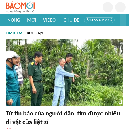
NÓNG
MỚI
VIDEO
CHỦ ĐỀ
#ASEAN Cup 2026
#Trí tuệ nhân tạo
#Mỹ - Iran
#Khám phá Việt Nam
TÌM KIẾM
RÚT CHẠY
#Khám phá thế giới
Từ tin báo của người dân, tìm được nhiều
di vật của liệt sĩ