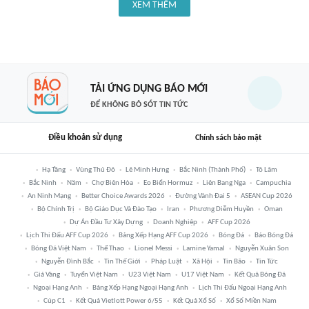
XEM THÊM
TẢI ỨNG DỤNG BÁO MỚI
ĐỂ KHÔNG BỎ SÓT TIN TỨC
Điều khoản sử dụng
Chính sách bảo mật
Hạ Tầng
Vùng Thủ Đô
Lê Minh Hưng
Bắc Ninh (thành Phố)
Tô Lâm
Bắc Ninh
Năm
Chợ Biên Hòa
Eo Biển Hormuz
Liên Bang Nga
Campuchia
An Ninh Mạng
Better Choice Awards 2026
Đường Vành Đai 5
ASEAN Cup 2026
Bộ Chính Trị
Bộ Giáo Dục Và Đào Tạo
Iran
Phương Diễm Huyền
Oman
Dự Án Đầu Tư Xây Dựng
Doanh Nghiệp
AFF Cup 2026
Lịch Thi Đấu AFF Cup 2026
Bảng Xếp Hạng AFF Cup 2026
Bóng Đá
Báo Bóng Đá
Bóng Đá Việt Nam
Thể Thao
Lionel Messi
Lamine Yamal
Nguyễn Xuân Son
Nguyễn Đình Bắc
Tin Thế Giới
Pháp Luật
Xã Hội
Tin Bão
Tin Tức
Giá Vàng
Tuyển Việt Nam
U23 Việt Nam
U17 Việt Nam
Kết Quả Bóng Đá
Ngoại Hạng Anh
Bảng Xếp Hạng Ngoại Hạng Anh
Lịch Thi Đấu Ngoại Hạng Anh
Cúp C1
Kết Quả Vietlott Power 6/55
Kết Quả Xổ Số
Xổ Số Miền Nam