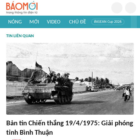
NÓNG
MỚI
VIDEO
CHỦ ĐỀ
#ASEAN Cup 2026
#Trí tuệ nhân tạo
#Mỹ - Iran
#Khám phá Việt Nam
TIN LIÊN QUAN
#Khám phá thế giới
Bản tin Chiến thắng 19/4/1975: Giải phóng
tỉnh Bình Thuận